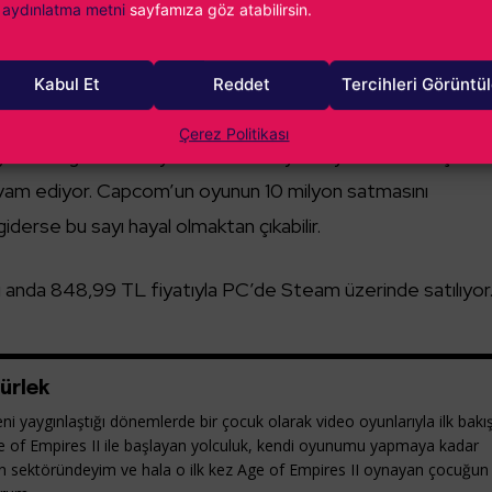
aydınlatma metni
sayfamıza göz atabilirsin.
Kabul Et
Reddet
Tercihleri Görüntü
popüler bir oyun haline gelen
Street Fighter 6
, adeta sınır
Çerez Politikası
r. İlk 3 günde 1 milyondan fazla oyuncuyu kendisine çeke
evam ediyor. Capcom’un oyunun 10 milyon satmasını
 giderse bu sayı hayal olmaktan çıkabilir.
u anda 848,99 TL fiyatıyla PC’de Steam üzerinde satılıyor
ürlek
ni yaygınlaştığı dönemlerde bir çocuk olarak video oyunlarıyla ilk bakı
e of Empires II ile başlayan yolculuk, kendi oyunumu yapmaya kadar
yun sektöründeyim ve hala o ilk kez Age of Empires II oynayan çocuğun