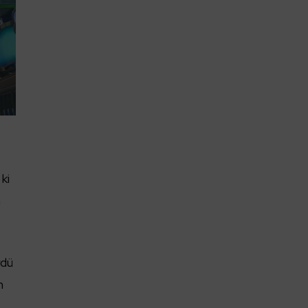
ki
a
rdü
n