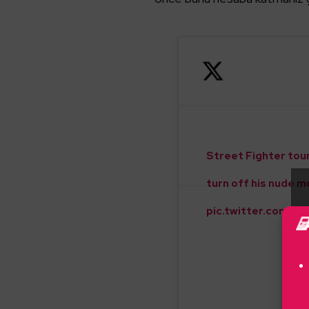
Street Fighter tou
turn off his nude 
pic.twitter.com/