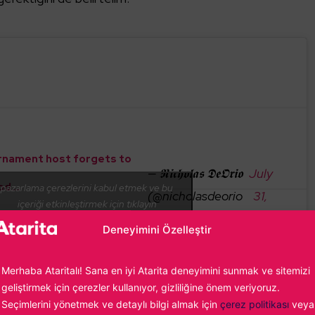
rnament host forgets to
— 𝕹𝖎𝖈𝖍𝖔𝖑𝖆𝖘 𝕯𝖊𝕺𝖗𝖎𝖔
July
mod…
pazarlama çerezlerini kabul etmek ve bu
(@nicholasdeorio
31,
içeriği etkinleştirmek için tıklayın
87Hz0TP7Vz
)
2023
Deneyimini Özelleştir
Merhaba Ataritalı! Sana en iyi Atarita deneyimini sunmak ve sitemizi
geliştirmek için çerezler kullanıyor, gizliliğine önem veriyoruz.
Seçimlerini yönetmek ve detaylı bilgi almak için
çerez politikası
veya