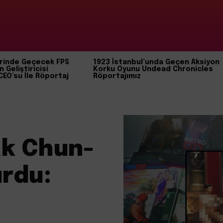
rinde Geçecek FPS
1923 İstanbul’unda Geçen Aksiyon
n Geliştiricisi
Korku Oyunu Undead Chronicles
CEO’su İle Röportaj
Röportajımız
ak Chun-
rdu: