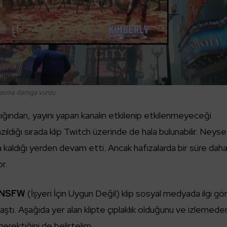
uvasına damga vurdu
ığından, yayını yapan kanalın etkilenip etkilenmeyeceği
zıldığı sırada klip Twitch üzerinde de hala bulunabilir. Neyse 
 kaldığı yerden devam etti. Ancak hafızalarda bir süre dah
r.
NSFW
(İşyeri İçin Uygun Değil) klip sosyal medyada ilgi gö
ulaştı. Aşağıda yer alan klipte çıplaklık olduğunu ve izlemede
rektiğini de belirtelim.