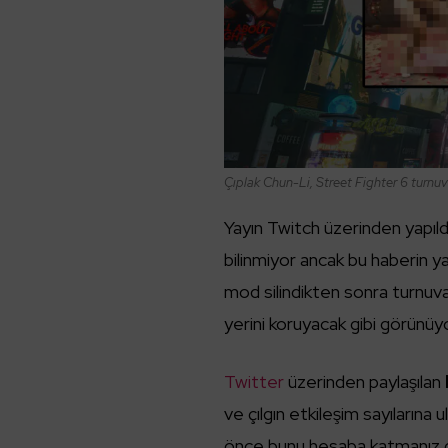
Çıplak Chun-Li, Street Fighter 6 turn
Yayın Twitch üzerinden yapıld
bilinmiyor ancak bu haberin ya
mod silindikten sonra turnuva
yerini koruyacak gibi görünüyo
Twitter
üzerinden paylaşılan
ve çılgın etkileşim sayılarına 
önce bunu hesaba katmanız ge