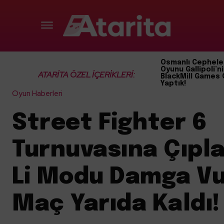
Osmanlı Cephele
Oyunu Gallipoli’ni
ATARİTA ÖZEL İÇERİKLERİ:
BlackMill Games 
Yaptık!
Oyun Haberleri
Street Fighter 6
Turnuvasına Çıpl
Li Modu Damga Vu
Maç Yarıda Kaldı!