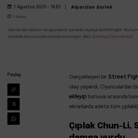
Alparslan Gürlek
1 Ağustos 2023 - 18:52
1
dakika
Atarita'da reklam ve sponsorlu içerikler açıkça belirtilmiştir. Bunun d
ortaklık sonucunda hazırlanmamıştır. Bkz:
Editöryal Standartlar
Paylaş
Gerçekleşen bir
Street Figh
olay yaşandı. Oyunculardan bi
ekleyip
turnuva sırasında bunu
ekranlarda adeta tüm çıplakl
Çıplak Chun-Li, 
damga vurdu