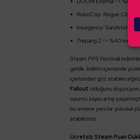
DOOM Eternal -> %67 indir
RoboCop: Rogue City -> %
Insurgency: Sandstorm -> 
Trepang 2 -> %40 indiriml
Steam FPS Festivali indirimle
geldik. İndirim içerisinde yüzl
içerisinden göz atabileceğiniz
Fallout
olduğunu düşünüyoruz.
oyuncu sayısı artışı yaşanmış
bu evrene yeni bir yolculuk p
atabilirsiniz.
Ücretsiz Steam Puan Dükkan