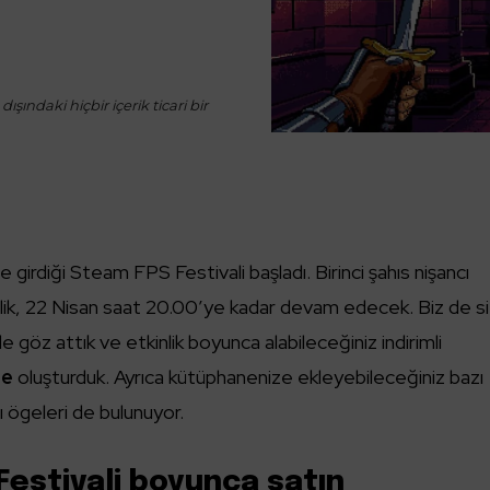
ışındaki hiçbir içerik ticari bir
 girdiği Steam FPS Festivali başladı. Birinci şahıs nişancı
nlik, 22 Nisan saat 20.00’ye kadar devam edecek. Biz de si
lde göz attık ve etkinlik boyunca alabileceğiniz indirimli
te
oluşturduk. Ayrıca kütüphanenize ekleyebileceğiniz bazı
 ögeleri de bulunuyor.
Festivali boyunca satın