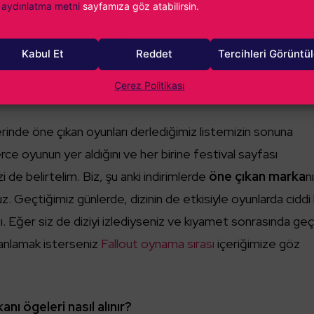
imle 7.91 dolar
aydınlatma metni
sayfamıza göz atabilirsin.
40 indirimle 14.99 dolar
Kabul Et
Reddet
Tercihleri Görüntü
%67 indirimle 6.92 dolar
Çerez Politikası
e 8.99 dolar
rinde öne çıkan oyunları derlediğimiz listemizin sonuna
erce oyunun yer aldığını ve her birine festival sayfası
i de belirtelim. Biz, şu anki indirimlerde
öne çıkan marka
n
 Geçtiğimiz günlerde, dizinin de etkisiyle oyunlarda ciddi 
tı. Eğer siz de diziyi izlediyseniz ve kıyamet sonrasında ge
lanlamak isterseniz
Fallout oynama sırası
içeriğimize göz
ı ögeleri nasıl alınır?