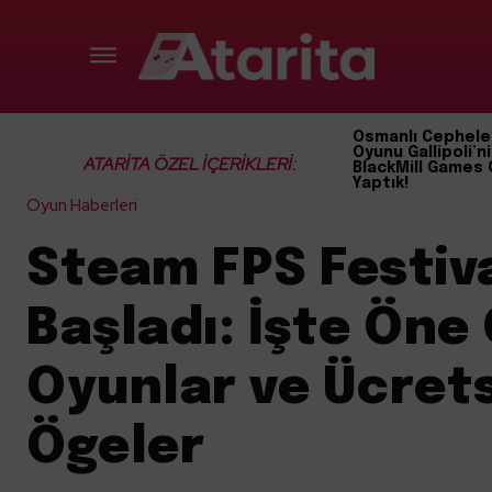
Osmanlı Cephele
Oyunu Gallipoli’ni
ATARİTA ÖZEL İÇERİKLERİ:
BlackMill Games 
Yaptık!
Oyun Haberleri
Steam FPS Festiva
Başladı: İşte Öne
Oyunlar ve Ücrets
Ögeler