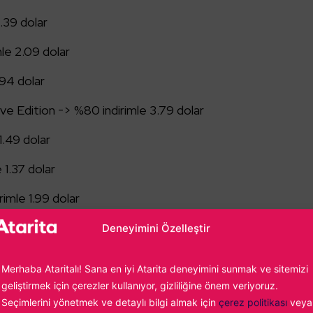
.39 dolar
le 2.09 dolar
.94 dolar
ve Edition -> %80 indirimle 3.79 dolar
1.49 dolar
 1.37 dolar
irimle 1.99 dolar
e 2.39 dolar
Deneyimini Özelleştir
1.15 dolar
Merhaba Ataritalı! Sana en iyi Atarita deneyimini sunmak ve sitemizi
dirimle 6.64 dolar
geliştirmek için çerezler kullanıyor, gizliliğine önem veriyoruz.
Seçimlerini yönetmek ve detaylı bilgi almak için
çerez politikası
veya