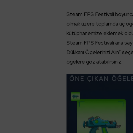
Steam FPS Festivali boyunca;
olmak üzere toplamda üç ögey
kütüphanemize eklemek oldu
Steam FPS Festivali ana sayf
Dükkanı Ögelerinizi Alın” seç
ögelere göz atabilirsiniz.