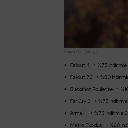
Steam FPS Festivali
Fallout 4 -> %75 indirimle
Fallout 76 -> %80 indiriml
Buckshot Roulette -> %10 
Far Cry 6 -> %75 indirimle 
Arma III -> %75 indirimle 3
Metro Exodus -> %80 indi