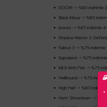
DOOM -> %80 indirimle 2
Black Mesa -> %80 indirim
Isonzo -> %67 indirimle 4
Shadow Warrior 3: Definiti
Fallout 3 -> %75 indirimle 
Supraland -> %75 indirimle
Kill It With Fire -> %75 ind
Hellbound -> %70 indiriml
High Hell -> %80 indirimle 
Hunt: Showdown -> %65 in