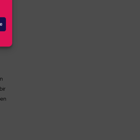
le
ın
bir
çen