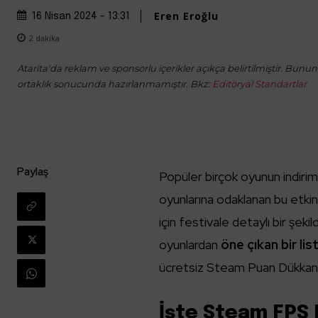
Eren Eroğlu
16 Nisan 2024 - 13:31
2
dakika
Atarita'da reklam ve sponsorlu içerikler açıkça belirtilmiştir. Bunun d
ortaklık sonucunda hazırlanmamıştır. Bkz:
Editöryal Standartlar
Paylaş
Popüler birçok oyunun indirime
oyunlarına odaklanan bu etki
için festivale detaylı bir şeki
oyunlardan
öne çıkan bir lis
ücretsiz Steam Puan Dükkanı
İşte Steam FPS 