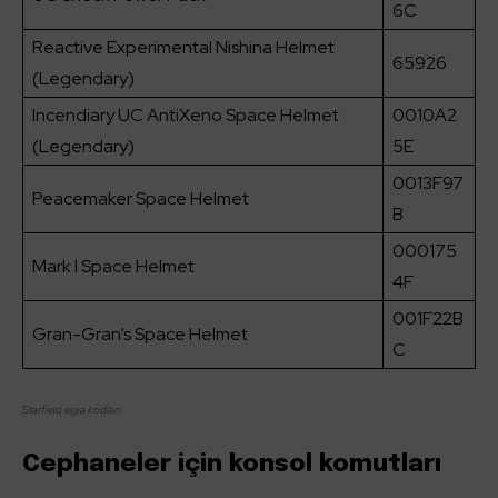
6C
Reactive Experimental Nishina Helmet
65926
(Legendary)
Incendiary UC AntiXeno Space Helmet
0010A2
(Legendary)
5E
0013F97
Peacemaker Space Helmet
B
000175
Mark I Space Helmet
4F
001F22B
Gran-Gran’s Space Helmet
C
Starfield eşya kodları.
Cephaneler için konsol komutları