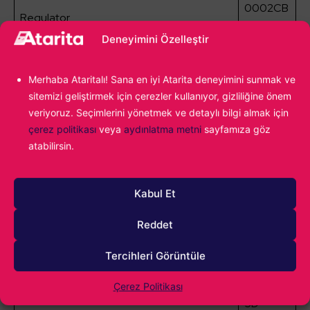
0002CB
Regulator
5F
Deneyimini Özelleştir
0002EB
Magshot
42
Merhaba Ataritalı! Sana en iyi Atarita deneyimini sunmak ve
0026D9
sitemizi geliştirmek için çerezler kullanıyor, gizliliğine önem
Bridger
6A
veriyoruz. Seçimlerini yönetmek ve detaylı bilgi almak için
çerez politikası
veya
aydınlatma metni
sayfamıza göz
0026D9
Coachman
atabilirsin.
6B
00000F
Razorback
Kabul Et
D6
Magpulse
23606
Reddet
0026D9
Urban Eagle
Tercihleri Görüntüle
6D
0026D9
Çerez Politikası
Sidestar
5D