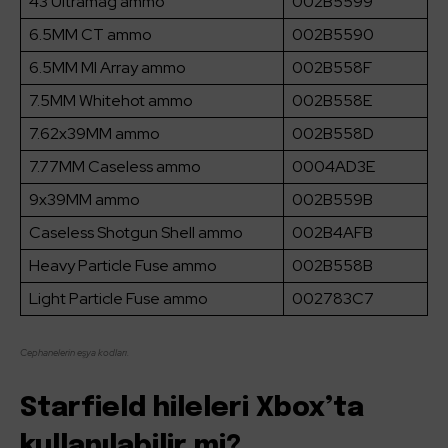
43 Ultramag ammo
002B5599
6.5MM CT ammo
002B5590
6.5MM MI Array ammo
002B558F
7.5MM Whitehot ammo
002B558E
7.62x39MM ammo
002B558D
7.77MM Caseless ammo
0004AD3E
9x39MM ammo
002B559B
Caseless Shotgun Shell ammo
002B4AFB
Heavy Particle Fuse ammo
002B558B
Light Particle Fuse ammo
002783C7
Cephanelerin eşya kodları.
Starfield hileleri Xbox’ta
kullanılabilir mi?