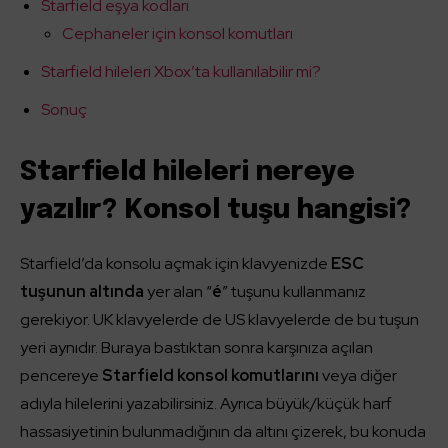
Starfield eşya kodları
Cephaneler için konsol komutları
Starfield hileleri Xbox’ta kullanılabilir mi?
Sonuç
Starfield hileleri nereye
yazılır? Konsol tuşu hangisi?
Starfield’da konsolu açmak için klavyenizde
ESC
tuşunun altında
yer alan “
é
” tuşunu kullanmanız
gerekiyor. UK klavyelerde de US klavyelerde de bu tuşun
yeri aynıdır. Buraya bastıktan sonra karşınıza açılan
pencereye
Starfield konsol komutlarını
veya diğer
adıyla hilelerini yazabilirsiniz. Ayrıca büyük/küçük harf
hassasiyetinin bulunmadığının da altını çizerek, bu konuda