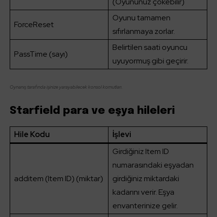
(Oyununuz çökebilir)
Oyunu tamamen
ForceReset
sıfırlanmaya zorlar.
Belirtilen saati oyuncu
PassTime (sayı)
uyuyormuş gibi geçirir.
Oynanış tarafında işinize yarayabilecek konsol komutları.
Starfield para ve eşya hileleri
Hile Kodu
İşlevi
Girdiğiniz Item ID
numarasındaki eşyadan
additem (Item ID) (miktar)
girdiğiniz miktardaki
kadarını verir. Eşya
envanterinize gelir.