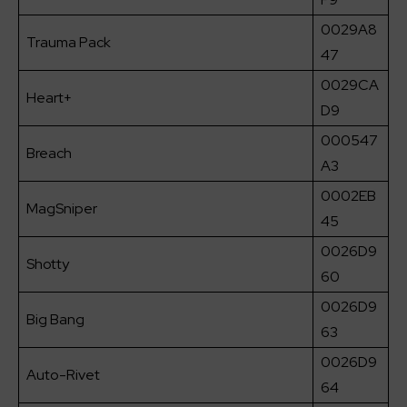
0029A8
Trauma Pack
47
0029CA
Heart+
D9
000547
Breach
A3
0002EB
MagSniper
45
0026D9
Shotty
60
0026D9
Big Bang
63
0026D9
Auto-Rivet
64