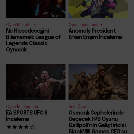
Oyun Makaleleri
Oyun İncelemeleri
Ne Hissedeceğini
Anomaly President
Bilememek: League of
Erken Erişim İnceleme
Legends Classic
Oynadık
Oyun İncelemeleri
Bize Özel
EA SPORTS UFC 6
Osmanlı Cephelerinde
İnceleme
Geçecek FPS Oyunu
Gallipoli’nin Geliştiricisi
BlackMill Games CEO’su