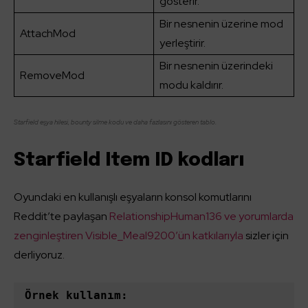
gösterir.
Bir nesnenin üzerine mod
AttachMod
yerleştirir.
Bir nesnenin üzerindeki
RemoveMod
modu kaldırır.
Starfield eşya hilesi, bounty silme kodu ve daha fazlasını gösteren tablo.
Starfield Item ID kodları
Oyundaki en kullanışlı eşyaların konsol komutlarını
Reddit’te paylaşan
RelationshipHuman136 ve yorumlarda
zenginleştiren Visible_Meal9200’ün katkılarıyla
sizler için
derliyoruz.
Örnek kullanım: