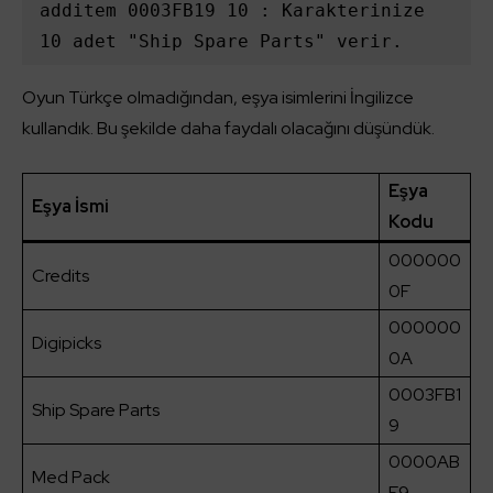
additem 0003FB19 10 : Karakterinize 
10 adet "Ship Spare Parts" verir.
Oyun Türkçe olmadığından, eşya isimlerini İngilizce
kullandık. Bu şekilde daha faydalı olacağını düşündük.
Eşya
Eşya İsmi
Kodu
000000
Credits
0F
000000
Digipicks
0A
0003FB1
Ship Spare Parts
9
0000AB
Med Pack
F9