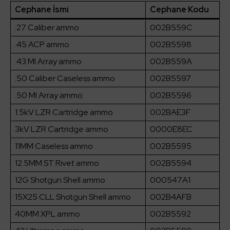
Cephane İsmi
Cephane Kodu
.27 Caliber ammo
002B559C
.45 ACP ammo
002B5598
.43 MI Array ammo
002B559A
.50 Caliber Caseless ammo
002B5597
.50 MI Array ammo
002B5596
1.5kV LZR Cartridge ammo
002BAE3F
3kV LZR Cartridge ammo
0000E8EC
11MM Caseless ammo
002B5595
12.5MM ST Rivet ammo
002B5594
12G Shotgun Shell ammo
000547A1
15X25 CLL Shotgun Shell ammo
002B4AFB
40MM XPL ammo
002B5592