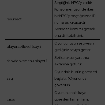
Seçtiğiniz NPC’yi diriltir.
Konsol menüsündeyken
bir NPC’yi seçtiğinizde ID
resurrect
numarası çıkacaktır.
Ardından komutu girerek
onu diriltebilirsiniz.
Oyuncunuzun seviyesini
player.setlevel (sayı)
girdiğiniz sayıya getirir.
Sizi karakter yaratma
showlooksmenu player 1
ekranına götürür.
Oyundaki bütün görevleri
saq
başlatır. (Oyununuz
çökebilir)
Oyunun ana hikaye
caqs
görevleri tamamlanır.