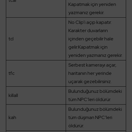
tcai
Kapatmak için yeniden
yazmanız gerekir.
No Clip’i açıp kapatır.
Karakter duvarların
tcl
içinden geçebilir hale
gelir.Kapatmak için
yeniden yazmanız gerekir.
Serbest kamerayı açar,
tfc
haritanın her yerinde
uçarak gezebilirsiniz.
Bulunduğunuz bölümdeki
killall
tüm NPC’leri öldürür.
Bulunduğunuz bölümdeki
kah
tüm düşman NPC’leri
öldürür.