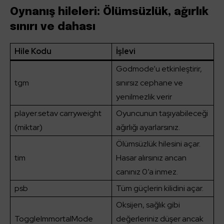
Oynanış hileleri: Ölümsüzlük, ağırlık
sınırı ve dahası
Hile Kodu
İşlevi
Godmode’u etkinleştirir,
tgm
sınırsız cephane ve
yenilmezlik verir
player.setav carryweight
Oyuncunun taşıyabileceği
(miktar)
ağırlığı ayarlarsınız.
Ölümsüzlük hilesini açar.
tim
Hasar alırsınız ancan
canınız 0’a inmez.
psb
Tüm güçlerin kilidini açar.
Oksijen, sağlık gibi
ToggleImmortalMode
değerleriniz düşer ancak