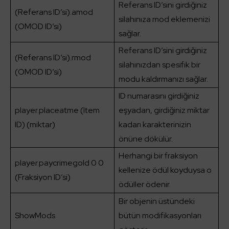
Referans ID’sini girdiğiniz
(Referans ID’si).amod
silahınıza mod eklemenizi
(OMOD ID’si)
sağlar.
Referans ID’sini girdiğiniz
(Referans ID’si).rmod
silahınızdan spesifik bir
(OMOD ID’si)
modu kaldırmanızı sağlar.
ID numarasını girdiğiniz
player.placeatme (Item
eşyadan, girdiğiniz miktar
ID) (miktar)
kadarı karakterinizin
önüne dökülür.
Herhangi bir fraksiyon
player.paycrimegold 0 0
kellenize ödül koyduysa o
(Fraksiyon ID’si)
ödüller ödenir.
Bir objenin üstündeki
ShowMods
bütün modifikasyonları