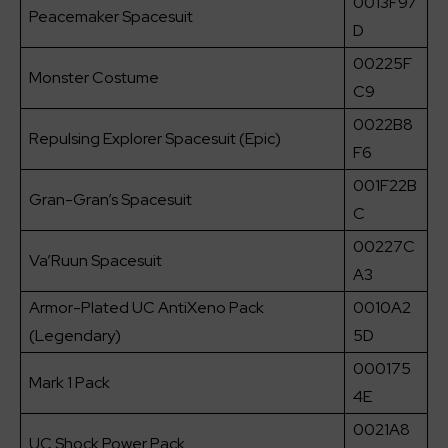
0013F97
Peacemaker Spacesuit
D
00225F
Monster Costume
C9
0022B8
Repulsing Explorer Spacesuit (Epic)
F6
001F22B
Gran-Gran’s Spacesuit
C
00227C
Va’Ruun Spacesuit
A3
Armor-Plated UC AntiXeno Pack
0010A2
(Legendary)
5D
000175
Mark 1 Pack
4E
0021A8
UC Shock Power Pack