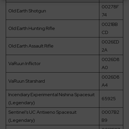
00278F
Old Earth Shotgun
74
0021BB
Old Earth Hunting Rifle
CD
0026ED
Old Earth Assault Rifle
2A
0026D8
VaRuun Inflictor
A0
0026D8
VaRuun Starshard
A4
Incendiary Experimental Nishina Spacesuit
65925
(Legendary)
Sentinel’s UC Antixeno Spacesuit
0007B2
(Legendary)
B9