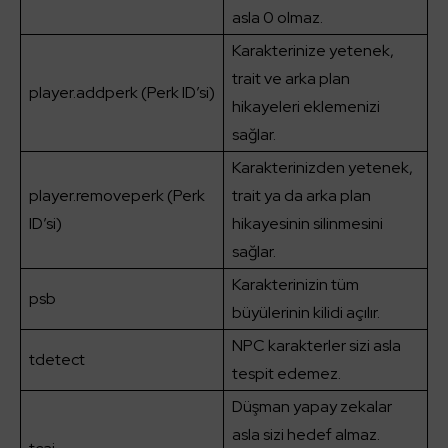
asla 0 olmaz.
Karakterinize yetenek,
trait ve arka plan
player.addperk (Perk ID’si)
hikayeleri eklemenizi
sağlar.
Karakterinizden yetenek,
player.removeperk (Perk
trait ya da arka plan
ID’si)
hikayesinin silinmesini
sağlar.
Karakterinizin tüm
psb
büyülerinin kilidi açılır.
NPC karakterler sizi asla
tdetect
tespit edemez.
Düşman yapay zekalar
asla sizi hedef almaz.