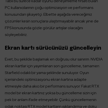
Tabii bu sürece kadar oyunu deneyimleme fırsatı bulan
PC kullanıcılarının çoğu optimizasyon ve performans
konusundan şikayetçi. Elbette aşağıda vereceğimiz
çözümler kesin sonuçlara ulaştırmayabilir ancak yine de
FPS konusunda gözle görülür artışlar olacağını
söyleyebiliriz.
Ekran kartı sürücünüzü güncelleyin
Evet, bu şekilde başlamak en doğrusu olur sanırım. NVIDIA
ekran kartlar için yayımlanan son güncelleme, tamamen
Starfield odaklı bir yama şeklinde sunuluyor. Oyun
içerisindeki optimizasyonu ekran kartına adapte
etmesiyle daha akıcı bir performans sunuyor. Fakat RTX
model bir ekran kartınız yoksa bu güncelleme sizin için
pek bir anlam ifade etmeyebilir. Çünkü güncellemenin
odak noktası RTX model kartların ışıklandırma ve doku