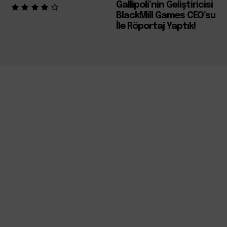
Gallipoli’nin Geliştiricisi
BlackMill Games CEO’su
İle Röportaj Yaptık!