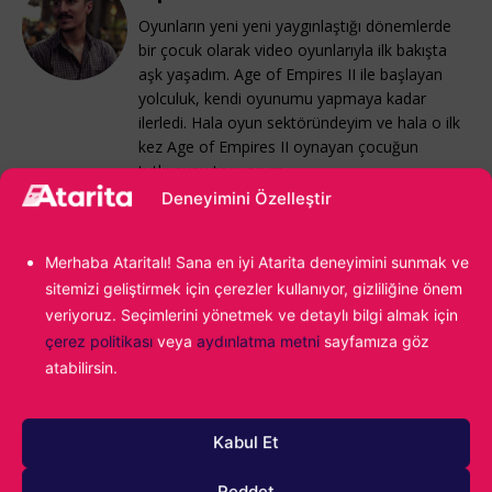
Oyunların yeni yeni yaygınlaştığı dönemlerde
bir çocuk olarak video oyunlarıyla ilk bakışta
aşk yaşadım. Age of Empires II ile başlayan
yolculuk, kendi oyunumu yapmaya kadar
ilerledi. Hala oyun sektöründeyim ve hala o ilk
kez Age of Empires II oynayan çocuğun
tutkusunu taşıyorum.
Deneyimini Özelleştir
Merhaba Ataritalı! Sana en iyi Atarita deneyimini sunmak ve
sitemizi geliştirmek için çerezler kullanıyor, gizliliğine önem
veriyoruz. Seçimlerini yönetmek ve detaylı bilgi almak için
çerez politikası
veya
aydınlatma metni
sayfamıza göz
atabilirsin.
1000
Kabul Et
Reddet