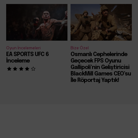
Oyun İncelemeleri
Bize Özel
EA SPORTS UFC 6
Osmanlı Cephelerinde
İnceleme
Geçecek FPS Oyunu
Gallipoli’nin Geliştiricisi
BlackMill Games CEO’su
İle Röportaj Yaptık!