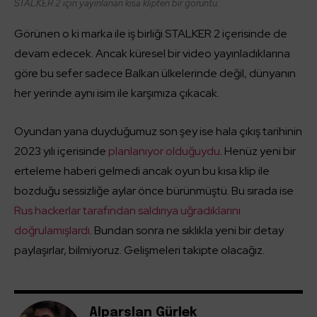
STALKER 2 için yayınlanan kısa klipten bir görüntü.
Görünen o ki marka ile iş birliği STALKER 2 içerisinde de
devam edecek. Ancak küresel bir video yayınladıklarına
göre bu sefer sadece Balkan ülkelerinde değil, dünyanın
her yerinde aynı isim ile karşımıza çıkacak.
Oyundan yana duyduğumuz son şey ise hala çıkış tarihinin
2023 yılı içerisinde
planlanıyor olduğuydu
. Henüz yeni bir
erteleme haberi gelmedi ancak oyun bu kısa klip ile
bozduğu sessizliğe aylar önce bürünmüştü. Bu sırada ise
Rus hackerlar tarafından saldırıya uğradıklarını
doğrulamışlardı
. Bundan sonra ne sıklıkla yeni bir detay
paylaşırlar, bilmiyoruz. Gelişmeleri takipte olacağız.
Alparslan Gürlek