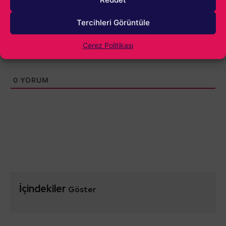
Tercihleri Görüntüle
Çerez Politikası
0
YORUM
İçindekiler
Göster