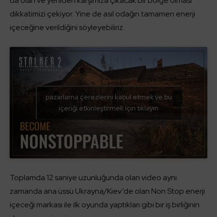
da olan ve yeniden karşımıza çıkacak bir bölge olması
dikkatimizi çekiyor. Yine de asıl odağın tamamen enerji
içeceğine verildiğini söyleyebiliriz.
pazarlama çerezlerini kabul etmek ve bu
içeriği etkinleştirmek için tıklayın
Toplamda 12 saniye uzunluğunda olan video aynı
zamanda ana üssü Ukrayna/Kiev’de olan Non Stop enerji
içeceği markası ile ilk oyunda yaptıkları gibi bir iş birliğinin