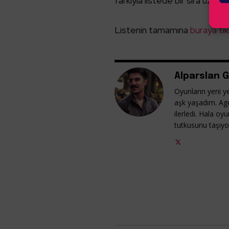
farkıyla listede bir sıra üzerin
Listenin tamamına
buraya tık
Alparslan G
Oyunların yeni ye
aşk yaşadım. Ag
ilerledi. Hala o
tutkusunu taşıy