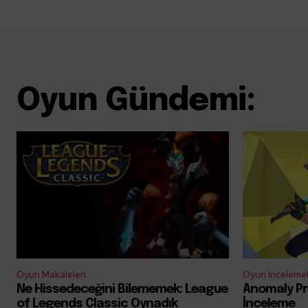
Oyun Gündemi:
Oyun Makaleleri
Oyun İncelemel
Ne Hissedeceğini Bilememek: League
Anomaly Pr
of Legends Classic Oynadık
İnceleme