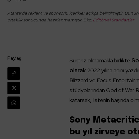
Atarita'da reklam ve sponsorlu içerikler açıkça belirtilmiştir. Bunun d
ortaklık sonucunda hazırlanmamıştır. Bkz:
Editöryal Standartlar
Paylaş
Sürpriz olmamakla birlikte
So
olarak
2022 yılına adını yazd
Blizzard ve Focus Entertainmen
stüdyolarından God of War R
katarsak, listenin başında olm
Sony Metacritic’
bu yıl zirveye o