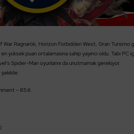
f War Ragnarök, Horizon Forbidden West, Gran Turismo g
l en yüksek puan ortalamasına sahip yayıncı oldu. Tabi PC iç
vel’s Spider-Man oyunlarını da unutmamak gerekiyor.
 şekilde:
inment – 85.6
6
0