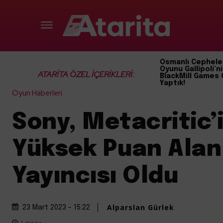
Osmanlı Cephele
Oyunu Gallipoli’ni
ATARİTA ÖZEL İÇERİKLERİ:
BlackMill Games 
Yaptık!
Oyun Haberleri
Sony, Metacritic’
Yüksek Puan Alan
Yayıncısı Oldu
Alparslan Gürlek
23 Mart 2023 - 15:22
1
dakika