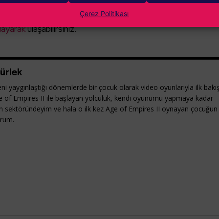
de yer alıyor.
Çerez Politikası
layarak
ulaşabilirsiniz.
ürlek
ni yaygınlaştığı dönemlerde bir çocuk olarak video oyunlarıyla ilk bakı
e of Empires II ile başlayan yolculuk, kendi oyunumu yapmaya kadar
yun sektöründeyim ve hala o ilk kez Age of Empires II oynayan çocuğun
orum.