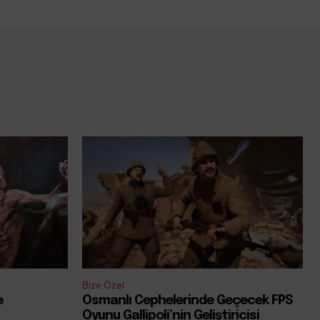
Bize Özel
e
Osmanlı Cephelerinde Geçecek FPS
Oyunu Gallipoli’nin Geliştiricisi