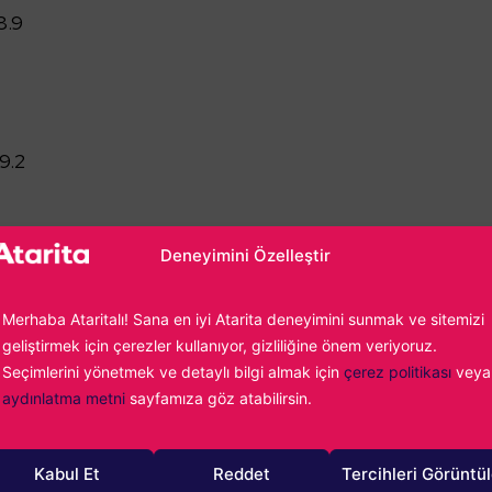
8.9
9.2
Deneyimini Özelleştir
 daha düşük olan bazı yayıncıların üst sıralarda olması sizler
Merhaba Ataritalı! Sana en iyi Atarita deneyimini sunmak ve sitemizi
geliştirmek için çerezler kullanıyor, gizliliğine önem veriyoruz.
endi puanlama sisteminden
kaynaklanıyor. Ortalamadan
Seçimlerini yönetmek ve detaylı bilgi almak için
çerez politikası
veya
yolara belirli kriterlere dayanarak bazı puanlar veriyor. So
aydınlatma metni
sayfamıza göz atabilirsin.
 ile listenin en başında yer alıyor. Activision Blizzard’ın
Entertainment’tan düşük olsa da, totalde 0.3’lük bir puan
Kabul Et
Reddet
Tercihleri Görüntü