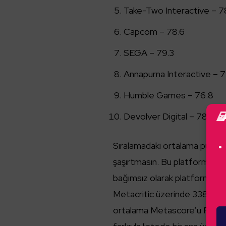
Take-Two Interactive – 7
Capcom – 78.6
SEGA – 79.3
Annapurna Interactive – 7
Humble Games – 76.8
Devolver Digital – 78.3
Sıralamadaki ortalama puanları
şaşırtmasın. Bu platformun
k
bağımsız olarak platform stüd
Metacritic üzerinde 338.4 puan
ortalama Metascore’u Focus 