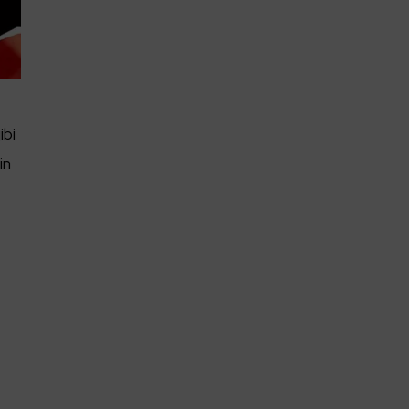
ibi
in