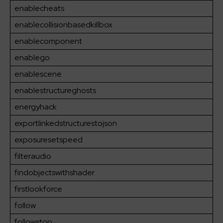
enablecheats
enablecollisionbasedkillbox
enablecomponent
enablego
enablescene
enablestructureghosts
energyhack
exportlinkedstructurestojson
exposuresetspeed
filteraudio
findobjectswithshader
firstlookforce
follow
followstop