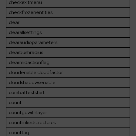
checkexitmenu
checkfrozenentities
clear
clearallsettings
clearaudioparameters
clearbushradius
clearmidactionflag
cloudenable cloudfactor
cloudshadowsenable
combatteststart
count
countgowithlayer
countlinkedstructures
counttag