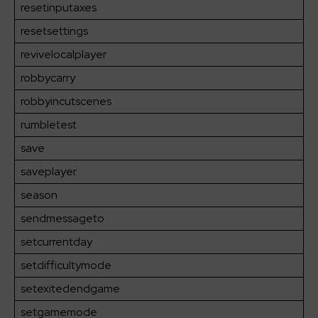
resetinputaxes
resetsettings
revivelocalplayer
robbycarry
robbyincutscenes
rumbletest
save
saveplayer
season
sendmessageto
setcurrentday
setdifficultymode
setexitedendgame
setgamemode