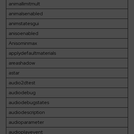
animallimitmult
animalsenabled
animstatesgui
anisoenabled
Anisominmax
applydefaultmaterials
areashadow
astar
audio2dtest
audiodebug
audiodebugstates
audiodescription
audioparameter
audioplayevent