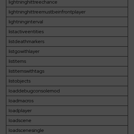
lightninghittreechance
lightninghittreemustbeinfrontplayer
lightninginterval
listactiveentities
listdeathmarkers
listgowithlayer
listitems
listitemswithtags
listobjects
loaddebugconsolemod
loadmacros
loadplayer
loadscene
loadscenesingle