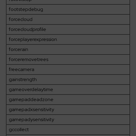
footstepdebug
forcecloud
forcecloudprofile
forceplayerexpression
forcerain
forceremovetrees
freecamera
gainstrength
gameoverdelaytime
gamepaddeadzone
gamepadxsensitivity
gamepadysensitivity
gccollect