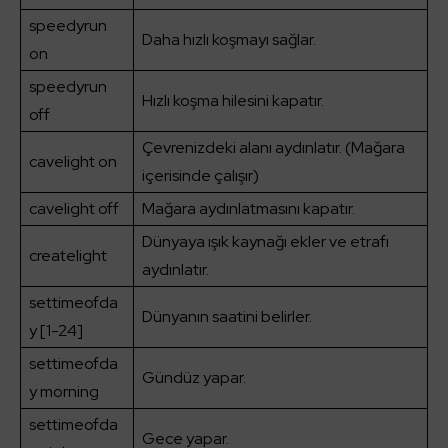
speedyrun
Daha hızlı koşmayı sağlar.
on
speedyrun
Hızlı koşma hilesini kapatır.
off
Çevrenizdeki alanı aydınlatır. (Mağara
cavelight on
içerisinde çalışır)
cavelight off
Mağara aydınlatmasını kapatır.
Dünyaya ışık kaynağı ekler ve etrafı
createlight
aydınlatır.
settimeofda
Dünyanın saatini belirler.
y [1-24]
settimeofda
Gündüz yapar.
y morning
settimeofda
Gece yapar.