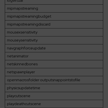
logvirtual
mipmapstreaming
mipmapstreamingbudget
mipmapstreamingdiscard
mousexsensitivity
mouseysensitivity
navgraphforceupdate
netanimator
netskinnedbones
netspawnplayer
openmacrosfolder outputsnappointstofile
physicsupdatetime
playcutscene
playdeathcutscene