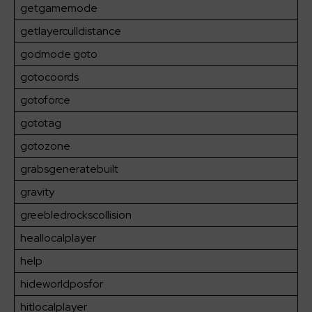
getgamemode
getlayerculldistance
godmode goto
gotocoords
gotoforce
gototag
gotozone
grabsgeneratebuilt
gravity
greebledrockscollision
heallocalplayer
help
hideworldposfor
hitlocalplayer