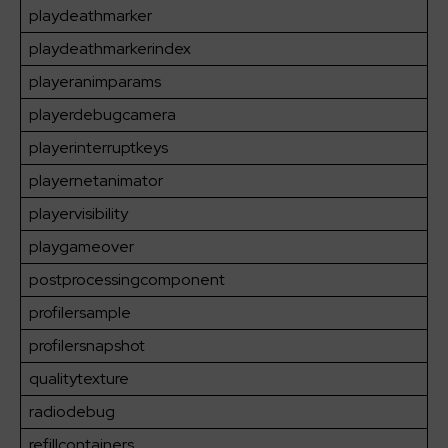
playdeathmarker
playdeathmarkerindex
playeranimparams
playerdebugcamera
playerinterruptkeys
playernetanimator
playervisibility
playgameover
postprocessingcomponent
profilersample
profilersnapshot
qualitytexture
radiodebug
refillcontainers