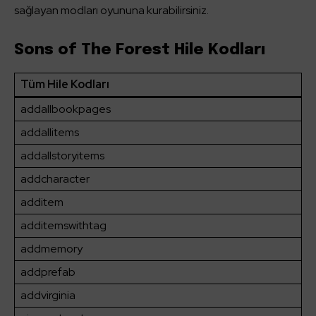
sağlayan modları oyununa kurabilirsiniz.
Sons of The Forest Hile Kodları
Tüm Hile Kodları
addallbookpages
addallitems
addallstoryitems
addcharacter
additem
additemswithtag
addmemory
addprefab
addvirginia