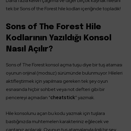
Daha fazla Kelvin çağırma ve diğer birçok kaynak hilesini
tek bir Sons of the Forest hile kodları içeriğinde topladık!
Sons of The Forest Hile
Kodlarının Yazıldığı Konsol
Nasıl Açılır?
Sons of The Forest konsol açma tuşu diye bir tuş ataması
oyunun orijinal (modsuz) sürümünde bulunmuyor. Hileleri
aktifleştirmek için yapılması gereken tek şey oyun
esnasında hiçbir sohbet veya not defteri gibi bir
pencereyi açmadan “
cheatstick
” yazmak.
Hile konsolunu açan bu kodu yazmak için tuşlara
bastığınızda muhtemelen karakteriniz eğilecek ve
çantanız açılacak. Oyunun tuş atamalarıyla ilgili bir şey