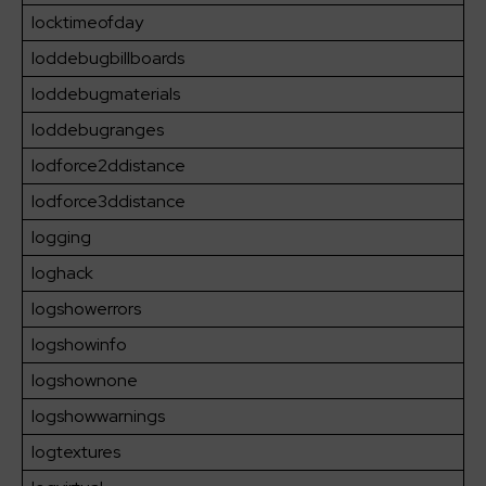
locktimeofday
loddebugbillboards
loddebugmaterials
loddebugranges
lodforce2ddistance
lodforce3ddistance
logging
loghack
logshowerrors
logshowinfo
logshownone
logshowwarnings
logtextures