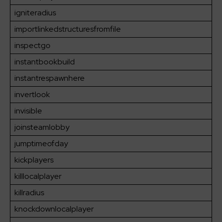
igniteradius
importlinkedstructuresfromfile
inspectgo
instantbookbuild
instantrespawnhere
invertlook
invisible
joinsteamlobby
jumptimeofday
kickplayers
killlocalplayer
killradius
knockdownlocalplayer