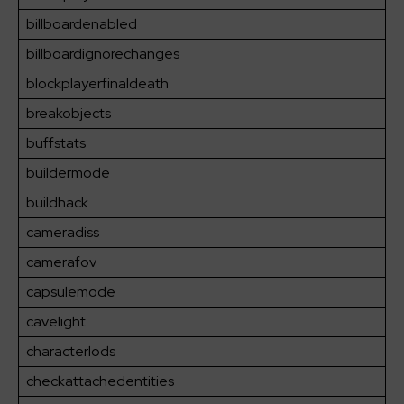
billboardenabled
billboardignorechanges
blockplayerfinaldeath
breakobjects
buffstats
buildermode
buildhack
cameradiss
camerafov
capsulemode
cavelight
characterlods
checkattachedentities