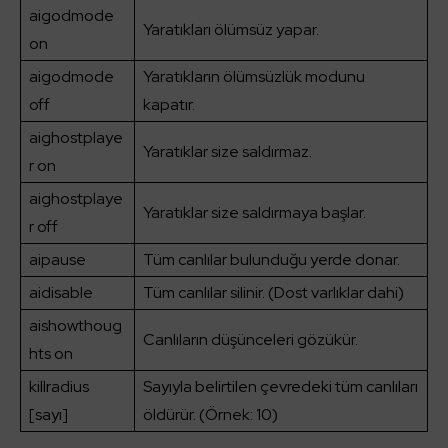
aigodmode
Yaratıkları ölümsüz yapar.
on
aigodmode
Yaratıkların ölümsüzlük modunu
off
kapatır.
aighostplaye
Yaratıklar size saldırmaz.
r on
aighostplaye
Yaratıklar size saldırmaya başlar.
r off
aipause
Tüm canlılar bulunduğu yerde donar.
aidisable
Tüm canlılar silinir. (Dost varlıklar dahi)
aishowthoug
Canlıların düşünceleri gözükür.
hts on
killradius
Sayıyla belirtilen çevredeki tüm canlıları
[sayı]
öldürür. (Örnek: 10)