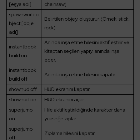
[eşya adı]
chainsaw)
spawnworldo
Belirtilen objeyi oluşturur. (Örnek: stick,
bject [obje
rock)
adı]
Anında inşa etme hilesini aktifleştirir ve
instantbook
kitaptan seçilen yapıyı anında inşa
build on
eder.
instantbook
Anında inşa etme hilesini kapatır.
build off
showhud off
HUD ekranını kapatır.
showhud on
HUD ekranını açar.
superjump
Hile aktifleştirildiğinde karakter daha
on
yükseğe zıplar.
superjump
Zıplama hilesini kapatır.
off