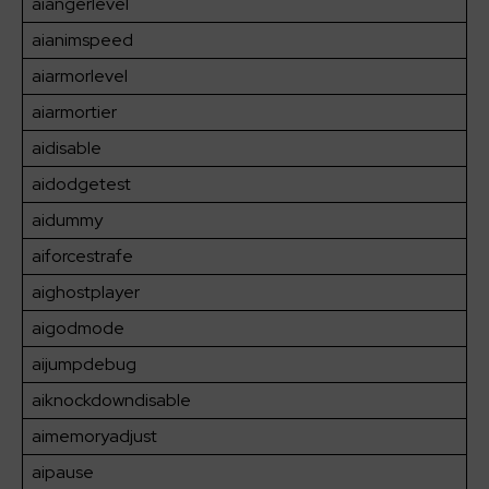
aiangerlevel
aianimspeed
aiarmorlevel
aiarmortier
aidisable
aidodgetest
aidummy
aiforcestrafe
aighostplayer
aigodmode
aijumpdebug
aiknockdowndisable
aimemoryadjust
aipause