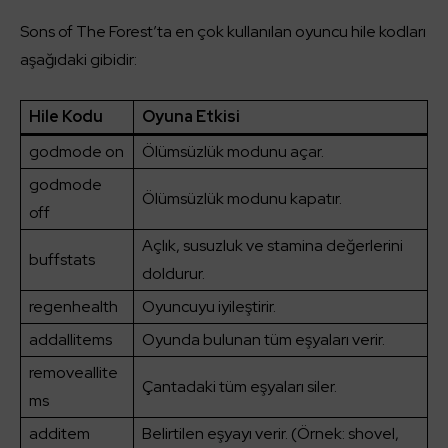
Sons of The Forest’ta en çok kullanılan oyuncu hile kodları
aşağıdaki gibidir:
Hile Kodu
Oyuna Etkisi
godmode on
Ölümsüzlük modunu açar.
godmode
Ölümsüzlük modunu kapatır.
off
Açlık, susuzluk ve stamina değerlerini
buffstats
doldurur.
regenhealth
Oyuncuyu iyileştirir.
addallitems
Oyunda bulunan tüm eşyaları verir.
removeallite
Çantadaki tüm eşyaları siler.
ms
additem
Belirtilen eşyayı verir. (Örnek: shovel,