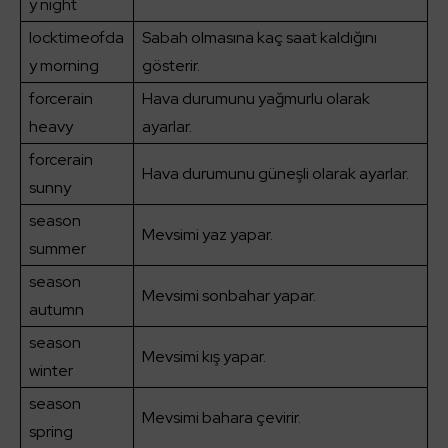
y night
locktimeofda
Sabah olmasına kaç saat kaldığını
y morning
gösterir.
forcerain
Hava durumunu yağmurlu olarak
heavy
ayarlar.
forcerain
Hava durumunu güneşli olarak ayarlar.
sunny
season
Mevsimi yaz yapar.
summer
season
Mevsimi sonbahar yapar.
autumn
season
Mevsimi kış yapar.
winter
season
Mevsimi bahara çevirir.
spring