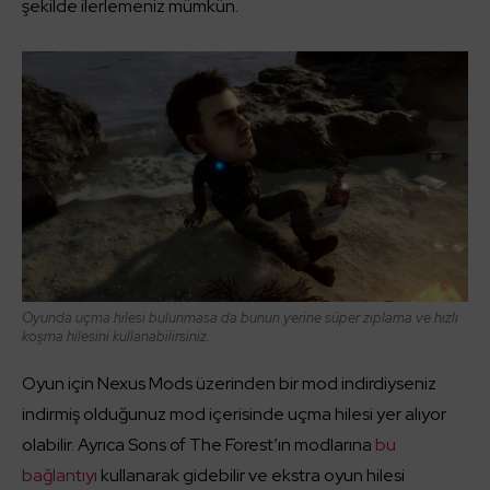
şekilde ilerlemeniz mümkün.
Oyunda uçma hilesi bulunmasa da bunun yerine süper zıplama ve hızlı
koşma hilesini kullanabilirsiniz.
Oyun için Nexus Mods üzerinden bir mod indirdiyseniz
indirmiş olduğunuz mod içerisinde uçma hilesi yer alıyor
olabilir. Ayrıca Sons of The Forest’ın modlarına
bu
bağlantıyı
kullanarak gidebilir ve ekstra oyun hilesi