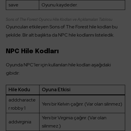
save
Oyunu kaydeder.
Sons of The Forest Oyuncu Hile Kodları ve Açıklamaları Tablosu
Oyuncuları etkileyen Sons of The Forest hile kodları bu
şekilde. Bir alt başlıkta da NPC hile kodlarını listeledik.
NPC Hile Kodları
Oyunda NPC’ler için kullanılan hile kodları aşağıdaki
gibidir:
Hile Kodu
Oyuna Etkisi
addcharacte
Yeni bir Kelvin çağırır. (Var olan silinmez)
r robby 1
Yeni bir Virginia çağırır. (Var olan
addvirginia
silinmez.)