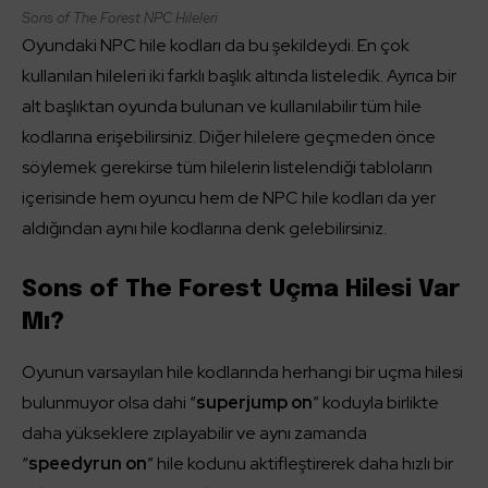
Sons of The Forest NPC Hileleri
Oyundaki NPC hile kodları da bu şekildeydi. En çok
kullanılan hileleri iki farklı başlık altında listeledik. Ayrıca bir
alt başlıktan oyunda bulunan ve kullanılabilir tüm hile
kodlarına erişebilirsiniz. Diğer hilelere geçmeden önce
söylemek gerekirse tüm hilelerin listelendiği tabloların
içerisinde hem oyuncu hem de NPC hile kodları da yer
aldığından aynı hile kodlarına denk gelebilirsiniz.
Sons of The Forest Uçma Hilesi Var
Mı?
Oyunun varsayılan hile kodlarında herhangi bir uçma hilesi
bulunmuyor olsa dahi “
superjump on
” koduyla birlikte
daha yükseklere zıplayabilir ve aynı zamanda
“
speedyrun on
” hile kodunu aktifleştirerek daha hızlı bir