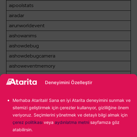
aipoolstats
airadar
airunworldevent
aishowanims
aishowdebug
aishowdebugcamera
aishoweventmemory
aishowhealth
Deneyimini Özelleştir
aishownavgraph
aishowpaths
Merhaba Ataritalı! Sana en iyi Atarita deneyimini sunmak ve
aishowplayerinfluences
sitemizi geliştirmek için çerezler kullanıyor, gizliliğine önem
veriyoruz. Seçimlerini yönetmek ve detaylı bilgi almak için
aishowstats
çerez politikası
veya
aydınlatma metni
sayfamıza göz
aishowsurvivalstats
atabilirsin.
aishowthoughts