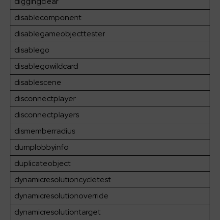
diggingclear
disablecomponent
disablegameobjecttester
disablego
disablegowildcard
disablescene
disconnectplayer
disconnectplayers
dismemberradius
dumplobbyinfo
duplicateobject
dynamicresolutioncycletest
dynamicresolutionoverride
dynamicresolutiontarget