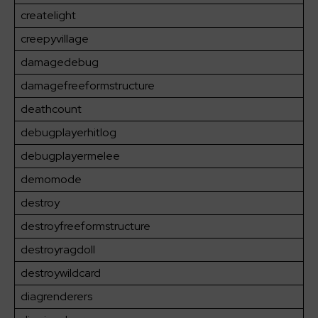
createlight
creepyvillage
damagedebug
damagefreeformstructure
deathcount
debugplayerhitlog
debugplayermelee
demomode
destroy
destroyfreeformstructure
destroyragdoll
destroywildcard
diagrenderers