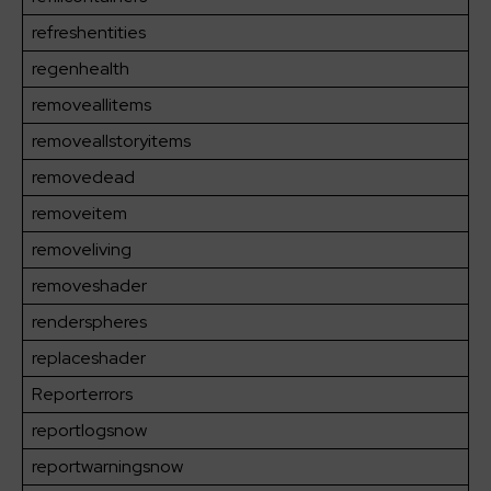
refreshentities
regenhealth
removeallitems
removeallstoryitems
removedead
removeitem
removeliving
removeshader
renderspheres
replaceshader
Reporterrors
reportlogsnow
reportwarningsnow