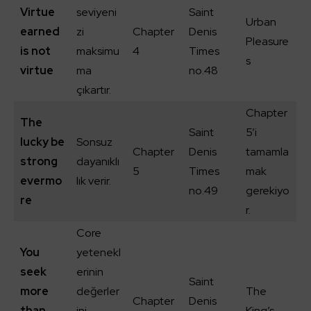
Virtue
seviyeni
Saint
Urban
earned
zi
Chapter
Denis
Pleasure
is not
maksimu
4
Times
s
virtue
ma
no.48
çıkartır.
Chapter
The
Saint
5’i
lucky be
Sonsuz
Chapter
Denis
tamamla
strong
dayanıklı
5
Times
mak
evermo
lık verir.
no.49
gerekiyo
re
r.
Core
You
yetenekl
seek
erinin
Saint
more
değerler
The
Chapter
Denis
than
ini
King’s