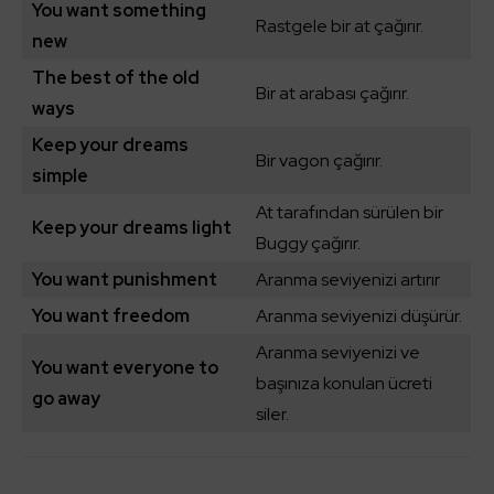
You want something
Rastgele bir at çağırır.
new
The best of the old
Bir at arabası çağırır.
ways
Keep your dreams
Bir vagon çağırır.
simple
At tarafından sürülen bir
Keep your dreams light
Buggy çağırır.
You want punishment
Aranma seviyenizi artırır
You want freedom
Aranma seviyenizi düşürür.
Aranma seviyenizi ve
You want everyone to
başınıza konulan ücreti
go away
siler.