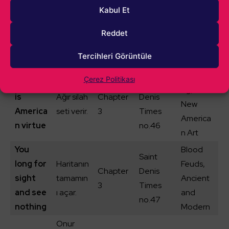
1’i
nce is
Sınırsız
Hanover
Kabul Et
Chapter
tamamla
the
mühimm
Gazette
1
mak
Reddet
dullest
at verir.
no.27
gerekiyo
desire
Tercihleri Görüntüle
r.
Advertisi
Çerez Politikası
Greed
Saint
ng, the
is
Ağır silah
Chapter
Denis
New
America
seti verir.
3
Times
America
n virtue
no.46
n Art
You
Blood
Saint
long for
Haritanın
Feuds,
Chapter
Denis
sight
tamamın
Ancient
3
Times
and see
ı açar.
and
no.47
nothing
Modern
Onur