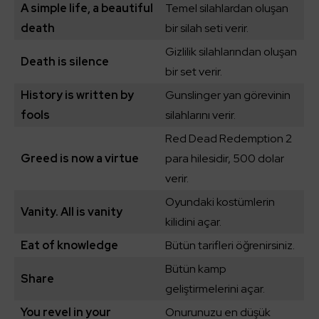
A simple life, a beautiful
Temel silahlardan oluşan
death
bir silah seti verir.
Gizlilik silahlarından oluşan
Death is silence
bir set verir.
History is written by
Gunslinger yan görevinin
fools
silahlarını verir.
Red Dead Redemption 2
Greed is now a virtue
para hilesidir, 500 dolar
verir.
Oyundaki kostümlerin
Vanity. All is vanity
kilidini açar.
Eat of knowledge
Bütün tarifleri öğrenirsiniz.
Bütün kamp
Share
geliştirmelerini açar.
You revel in your
Onurunuzu en düşük