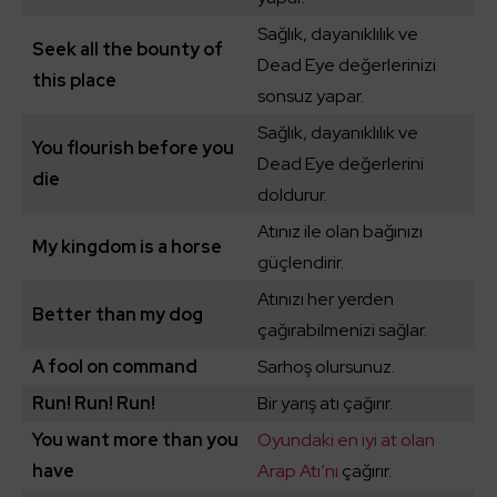
Sağlık, dayanıklılık ve
Seek all the bounty of
Dead Eye değerlerinizi
this place
sonsuz yapar.
Sağlık, dayanıklılık ve
You flourish before you
Dead Eye değerlerini
die
doldurur.
Atınız ile olan bağınızı
My kingdom is a horse
güçlendirir.
Atınızı her yerden
Better than my dog
çağırabilmenizi sağlar.
A fool on command
Sarhoş olursunuz.
Run! Run! Run!
Bir yarış atı çağırır.
You want more than you
Oyundaki en iyi at olan
have
Arap Atı’nı
çağırır.