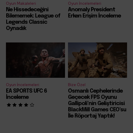
Oyun Makaleleri
Oyun İncelemeleri
Ne Hissedeceğini
Anomaly President
Bilememek: League of
Erken Erişim İnceleme
Legends Classic
Oynadık
Oyun İncelemeleri
Bize Özel
EA SPORTS UFC 6
Osmanlı Cephelerinde
İnceleme
Geçecek FPS Oyunu
Gallipoli’nin Geliştiricisi
BlackMill Games CEO’su
İle Röportaj Yaptık!