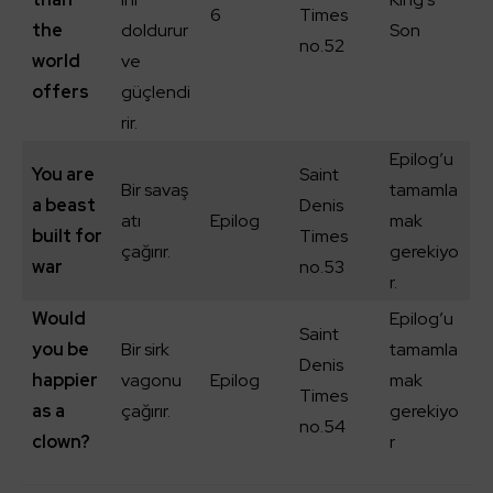
6
Times
the
doldurur
Son
no.52
world
ve
offers
güçlendi
rir.
Epilog’u
You are
Saint
Bir savaş
tamamla
a beast
Denis
atı
Epilog
mak
built for
Times
çağırır.
gerekiyo
war
no.53
r.
Would
Epilog’u
Saint
you be
Bir sirk
tamamla
Denis
happier
vagonu
Epilog
mak
Times
as a
çağırır.
gerekiyo
no.54
clown?
r