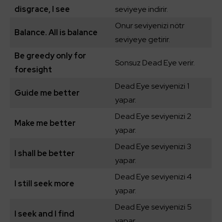
disgrace, I see
seviyeye indirir.
Onur seviyenizi nötr
Balance. All is balance
seviyeye getirir.
Be greedy only for
Sonsuz Dead Eye verir.
foresight
Dead Eye seviyenizi 1
Guide me better
yapar.
Dead Eye seviyenizi 2
Make me better
yapar.
Dead Eye seviyenizi 3
I shall be better
yapar.
Dead Eye seviyenizi 4
I still seek more
yapar.
Dead Eye seviyenizi 5
I seek and I find
yapar.