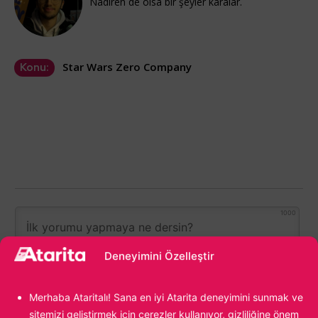
Nadiren de olsa bir şeyler karalar.
Star Wars Zero Company
Konu:
1000
Deneyimini Özelleştir
Merhaba Ataritalı! Sana en iyi Atarita deneyimini sunmak ve
sitemizi geliştirmek için çerezler kullanıyor, gizliliğine önem