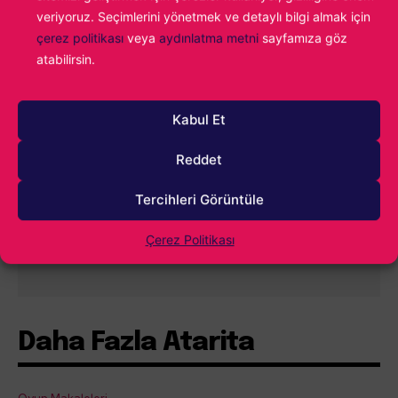
veriyoruz. Seçimlerini yönetmek ve detaylı bilgi almak için
çerez politikası
veya
aydınlatma metni
sayfamıza göz
atabilirsin.
0
YORUM
Kabul Et
Reddet
Tercihleri Görüntüle
Çerez Politikası
İçindekiler
Göster
Daha Fazla Atarita