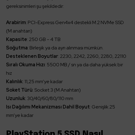
gereksinimleri şu şekildedir:
Arabirim
: PCI-Express Gen4x4 destekli M.2 NVMe SSD
(M anahtarı)
Kapasite
: 250 GB – 4 TB
Soğutma
: Birleşik ya da ayrı alınması mümkün.
Desteklenen Boyutlar
: 2230, 2242, 2260, 2280, 22110
Sıralı Okuma Hızı
: 5500 MB / sn ya da daha yüksek bir
hız
Kalınlık
: 11,25 mm’ye kadar
Soket Türü
: Socket 3 (M Anahtarı)
Uzunluk
: 30/40/60/80/110 mm
Isı Dağılımı Mekanizması Dahil Boyut
: Genişlik 25
mm’ye kadar
PlayStation 5 SSD Nasıl