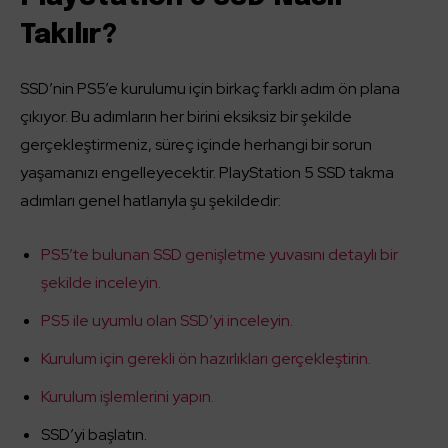
Takılır?
SSD’nin PS5’e kurulumu için birkaç farklı adım ön plana
çıkıyor. Bu adımların her birini eksiksiz bir şekilde
gerçekleştirmeniz, süreç içinde herhangi bir sorun
yaşamanızı engelleyecektir. PlayStation 5 SSD takma
adımları genel hatlarıyla şu şekildedir:
PS5’te bulunan SSD genişletme yuvasını detaylı bir
şekilde inceleyin.
PS5 ile uyumlu olan SSD’yi inceleyin.
Kurulum için gerekli ön hazırlıkları gerçekleştirin.
Kurulum işlemlerini yapın.
SSD’yi başlatın.