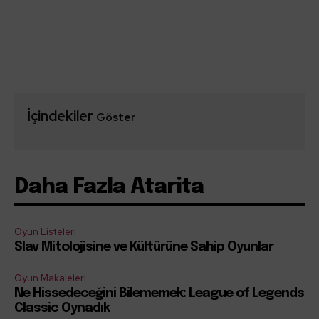
İçindekiler
Göster
Daha Fazla Atarita
Oyun Listeleri
Slav Mitolojisine ve Kültürüne Sahip Oyunlar
Oyun Makaleleri
Ne Hissedeceğini Bilememek: League of Legends
Classic Oynadık