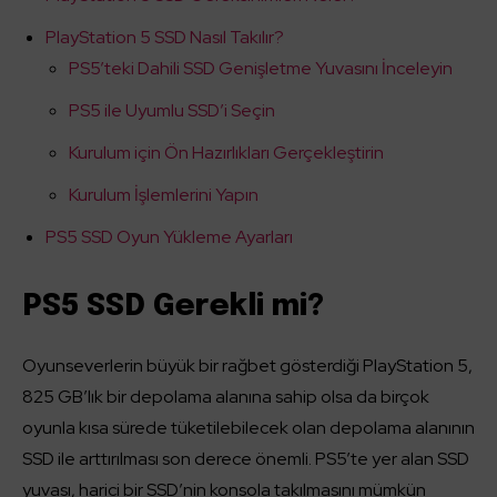
PlayStation 5 SSD Nasıl Takılır?
PS5’teki Dahili SSD Genişletme Yuvasını İnceleyin
PS5 ile Uyumlu SSD’i Seçin
Kurulum için Ön Hazırlıkları Gerçekleştirin
Kurulum İşlemlerini Yapın
PS5 SSD Oyun Yükleme Ayarları
PS5 SSD Gerekli mi?
Oyunseverlerin büyük bir rağbet gösterdiği PlayStation 5,
825 GB’lık bir depolama alanına sahip olsa da birçok
oyunla kısa sürede tüketilebilecek olan depolama alanının
SSD ile arttırılması son derece önemli. PS5’te yer alan SSD
yuvası, harici bir SSD’nin konsola takılmasını mümkün