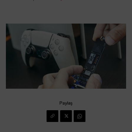
Paylaş