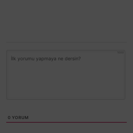
1000
0
YORUM