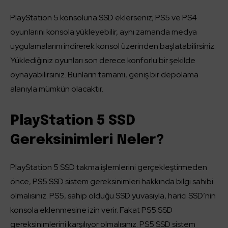
PlayStation 5 konsoluna SSD eklerseniz; PS5 ve PS4
oyunlarını konsola yükleyebilir, aynı zamanda medya
uygulamalarını indirerek konsol üzerinden başlatabilirsiniz.
Yüklediğiniz oyunları son derece konforlu bir şekilde
oynayabilirsiniz. Bunların tamamı, geniş bir depolama
alanıyla mümkün olacaktır.
PlayStation 5 SSD
Gereksinimleri Neler?
PlayStation 5 SSD takma işlemlerini gerçekleştirmeden
önce, PS5 SSD sistem gereksinimleri hakkında bilgi sahibi
olmalısınız. PS5, sahip olduğu SSD yuvasıyla, harici SSD’nin
konsola eklenmesine izin verir. Fakat PS5 SSD
gereksinimlerini karşılıyor olmalısınız. PS5 SSD sistem