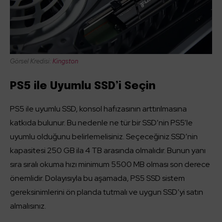
Görsel Kredisi:
Kingston
PS5 ile Uyumlu SSD’i Seçin
PS5 ile uyumlu SSD, konsol hafızasının arttırılmasına
katkıda bulunur. Bu nedenle ne tür bir SSD’nin PS5’le
uyumlu olduğunu belirlemelisiniz. Seçeceğiniz SSD’nin
kapasitesi 250 GB ila 4 TB arasında olmalıdır. Bunun yanı
sıra sıralı okuma hızı minimum 5500 MB olması son derece
önemlidir. Dolayısıyla bu aşamada, PS5 SSD sistem
gereksinimlerini ön planda tutmalı ve uygun SSD’yi satın
almalısınız.