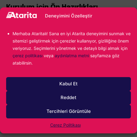
Kurulum için Ön Hazırlıkları
Deneyimini Özelleştir
Gerçekleştirin
PlayStation 5 SSD takma aşamalarından bir diğeri de
Merhaba Ataritalı! Sana en iyi Atarita deneyimini sunmak ve
kurulum için ön hazırlıkların gerçekleştirilmesidir. Bu adım
sitemizi geliştirmek için çerezler kullanıyor, gizliliğine önem
da en az diğerleri kadar önemlidir. Sorunsuz bir kurulum
veriyoruz. Seçimlerini yönetmek ve detaylı bilgi almak için
için ilk olarak PS5’i kapatın. Ardından konsol kablolarının
çerez politikası
veya
aydınlatma metni
sayfamıza göz
atabilirsin.
tamamını çıkarın. Yıldız tornavida edinmeniz, işlemleri çok
daha efektif bir şekilde yapmanızı sağlayacaktır. Ayrıca iyi
aydınlatılmış bir alanda çalışmanız, konsolun zarar
Kabul Et
görmesini engelleyecektir. Bu nedenle çalışma ortamınızı
Reddet
da önceden belirleyin.
Tercihleri Görüntüle
Kurulum İşlemlerini Yapın
Çerez Politikası
Kurulum işlemini gerçekleştirmek için birçok adım