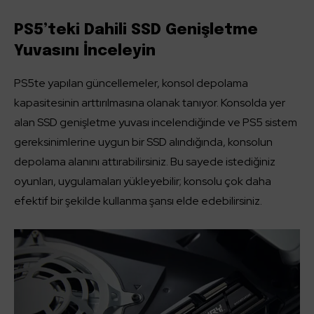
PS5’teki Dahili SSD Genişletme
Yuvasını İnceleyin
PS5te yapılan güncellemeler, konsol depolama
kapasitesinin arttırılmasına olanak tanıyor. Konsolda yer
alan SSD genişletme yuvası incelendiğinde ve PS5 sistem
gereksinimlerine uygun bir SSD alındığında, konsolun
depolama alanını attırabilirsiniz. Bu sayede istediğiniz
oyunları, uygulamaları yükleyebilir; konsolu çok daha
efektif bir şekilde kullanma şansı elde edebilirsiniz.