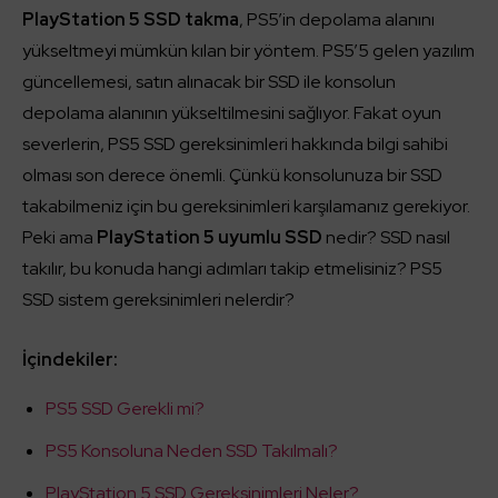
PlayStation 5 SSD takma
, PS5’in depolama alanını
yükseltmeyi mümkün kılan bir yöntem. PS5’5 gelen yazılım
güncellemesi, satın alınacak bir SSD ile konsolun
depolama alanının yükseltilmesini sağlıyor. Fakat oyun
severlerin, PS5 SSD gereksinimleri hakkında bilgi sahibi
olması son derece önemli. Çünkü konsolunuza bir SSD
takabilmeniz için bu gereksinimleri karşılamanız gerekiyor.
Peki ama
PlayStation 5 uyumlu SSD
nedir? SSD nasıl
takılır, bu konuda hangi adımları takip etmelisiniz? PS5
SSD sistem gereksinimleri nelerdir?
İçindekiler:
PS5 SSD Gerekli mi?
PS5 Konsoluna Neden SSD Takılmalı?
PlayStation 5 SSD Gereksinimleri Neler?