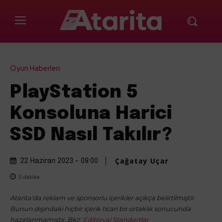
Oyun Haberleri
PlayStation 5
Konsoluna Harici
SSD Nasıl Takılır?
Çağatay Uçar
22 Haziran 2023 - 09:00
5
dakika
Atarita'da reklam ve sponsorlu içerikler açıkça belirtilmiştir.
Bunun dışındaki hiçbir içerik ticari bir ortaklık sonucunda
hazırlanmamıştır. Bkz:
Editöryal Standartlar