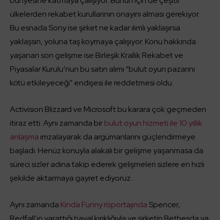
bünyesine katmaya çalışıyor. Bunun için de çeşitli
ülkelerden rekabet kurullarının onayını alması gerekiyor.
Bu esnada Sony ise şirket ne kadar ılımlı yaklaşırsa
yaklaşsın, yoluna taş koymaya çalışıyor. Konu hakkında
yaşanan son gelişme ise Birleşik Krallık Rekabet ve
Piyasalar Kurulu’nun bu satın alımı “bulut oyun pazarını
kötü etkileyeceği” endişesi ile reddetmesi oldu.
Activision Blizzard ve Microsoft bu karara çok geçmeden
itiraz etti. Aynı zamanda bir
bulut oyun hizmeti ile 10 yıllık
anlaşma
imzalayarak da argümanlarını güçlendirmeye
başladı. Henüz konuyla alakalı bir gelişme yaşanmasa da
süreci sizler adına takip ederek gelişmeleri sizlere en hızlı
şekilde aktarmaya gayret ediyoruz.
Aynı zamanda
Kinda Funny röportajında
Spencer,
Redfall’ın yarattığı hayal kırıklığıyla ve şirketin Bethesda ya