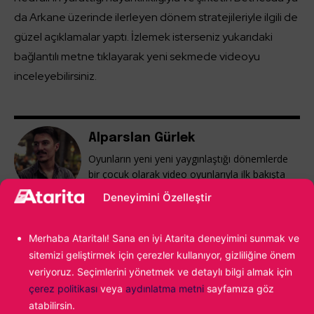
da Arkane üzerinde ilerleyen dönem stratejileriyle ilgili de
güzel açıklamalar yaptı. İzlemek isterseniz yukarıdaki
bağlantılı metne tıklayarak yeni sekmede videoyu
inceleyebilirsiniz.
Alparslan Gürlek
Oyunların yeni yeni yaygınlaştığı dönemlerde
bir çocuk olarak video oyunlarıyla ilk bakışta
aşk yaşadım. Age of Empires II ile başlayan
Deneyimini Özelleştir
yolculuk, kendi oyunumu yapmaya kadar
ilerledi. Hala oyun sektöründeyim ve hala o ilk
kez Age of Empires II oynayan çocuğun
Merhaba Ataritalı! Sana en iyi Atarita deneyimini sunmak ve
tutkusunu taşıyorum.
sitemizi geliştirmek için çerezler kullanıyor, gizliliğine önem
veriyoruz. Seçimlerini yönetmek ve detaylı bilgi almak için
çerez politikası
veya
aydınlatma metni
sayfamıza göz
atabilirsin.