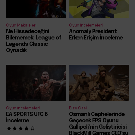
Oyun Makaleleri
Oyun İncelemeleri
Ne Hissedeceğini
Anomaly President
Bilememek: League of
Erken Erişim İnceleme
Legends Classic
Oynadık
Oyun İncelemeleri
Bize Özel
EA SPORTS UFC 6
Osmanlı Cephelerinde
İnceleme
Geçecek FPS Oyunu
Gallipoli’nin Geliştiricisi
BlackMill Games CEO’su