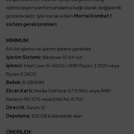
optimizasyon performanslarına bağlı olarak değişkenlik
gösterecektir. İşte merak edilen
Mortal Kombat 1
sistem gereksinimleri
;
MİNİMUM:
64-bit işlemci ve işletim sistemi gerektirir
İşletim Sistemi:
Windows 10 64-bit
İşlemci:
Intel Core i5-6600 | AMD Ryzen 3 3100 veya
Ryzen 5 2600
Bellek:
8 GB RAM
Ekran Kartı:
Nvidia GeForce GTX 980 veya AMD
Radeon RX 470 veya Intel Arc A750
DirectX:
Sürüm 12
Depolama:
100 GB kullanılabilir alan
ÖNERİLEN: