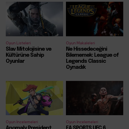
Oyun Listeleri
Oyun Makaleleri
Slav Mitolojisine ve
Ne Hissedeceğini
Kültürüne Sahip
Bilememek: League of
Oyunlar
Legends Classic
Oynadık
Oyun İncelemeleri
Oyun İncelemeleri
Anomaly President
EA SPORTS UFC 6