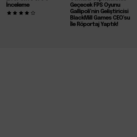
İnceleme
Geçecek FPS Oyunu
Gallipoli’nin Geliştiricisi
BlackMill Games CEO’su
İle Röportaj Yaptık!