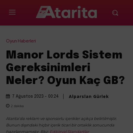
Oyun Haberleri
Manor Lords Sistem
Gereksinimleri
Neler? Oyun Kaç GB?
Alparslan Gürlek
7 Ağustos 2023 - 00:24
2
dakika
Atarita'da reklam ve sponsorlu içerikler açıkça belirtilmiştir.
Bunun dışındaki hiçbir içerik ticari bir ortaklık sonucunda
hazırlanmamıştır. Bkz:
Editöryal Standartlar