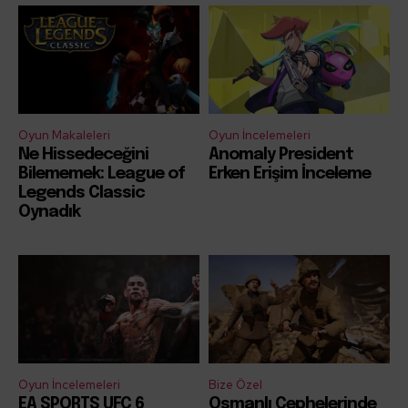
Oyun Makaleleri
Oyun İncelemeleri
Ne Hissedeceğini
Anomaly President
Bilememek: League of
Erken Erişim İnceleme
Legends Classic
Oynadık
Oyun İncelemeleri
Bize Özel
EA SPORTS UFC 6
Osmanlı Cephelerinde