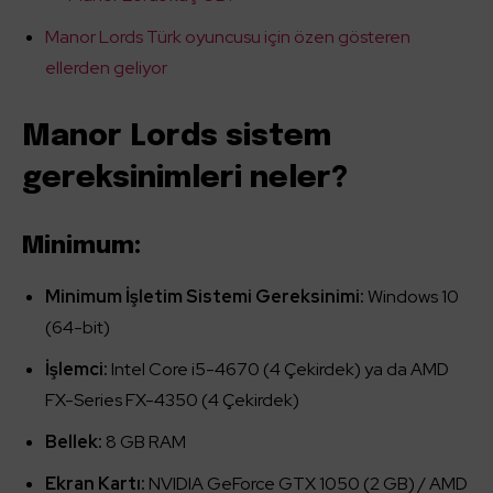
Manor Lords Türk oyuncusu için özen gösteren
ellerden geliyor
Manor Lords sistem
gereksinimleri neler?
Minimum:
Minimum İşletim Sistemi Gereksinimi:
Windows 10
(64-bit)
İşlemci:
Intel Core i5-4670 (4 Çekirdek) ya da AMD
FX-Series FX-4350 (4 Çekirdek)
Bellek:
8 GB RAM
Ekran Kartı:
NVIDIA GeForce GTX 1050 (2 GB) / AMD