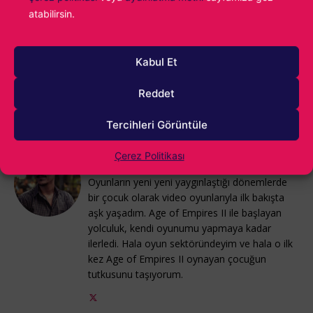
oyuncusuna kolaylık sağlanacak. Bu anlamda hem dil
atabilirsin.
desteği hem de özel fiyatlandırmayla stüdyonun ve
yayıncının kalbimizi kazandığını söyleyebiliriz.
Kabul Et
Eğer oyun ilginiz çektiyse,
Manor Lords kaç TL
içeriğimize
Reddet
göz atarak fiyatı hakkındaki tüm bilgilere ulaşabilirsiniz.
Tercihleri Görüntüle
Çerez Politikası
Alparslan Gürlek
Oyunların yeni yeni yaygınlaştığı dönemlerde
bir çocuk olarak video oyunlarıyla ilk bakışta
aşk yaşadım. Age of Empires II ile başlayan
yolculuk, kendi oyunumu yapmaya kadar
ilerledi. Hala oyun sektöründeyim ve hala o ilk
kez Age of Empires II oynayan çocuğun
tutkusunu taşıyorum.