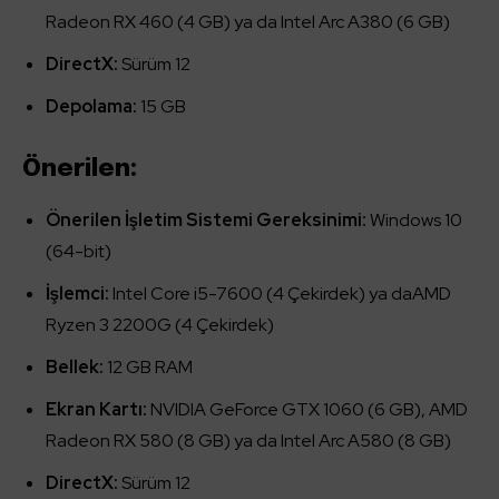
Radeon RX 460 (4 GB) ya da Intel Arc A380 (6 GB)
DirectX:
Sürüm 12
Depolama:
15 GB
Önerilen:
Önerilen İşletim Sistemi Gereksinimi:
Windows 10
(64-bit)
İşlemci:
Intel Core i5-7600 (4 Çekirdek) ya daAMD
Ryzen 3 2200G (4 Çekirdek)
Bellek:
12 GB RAM
Ekran Kartı:
NVIDIA GeForce GTX 1060 (6 GB), AMD
Radeon RX 580 (8 GB) ya da Intel Arc A580 (8 GB)
DirectX:
Sürüm 12