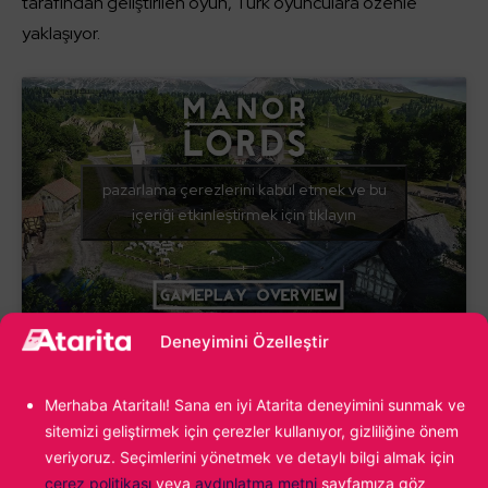
tarafından geliştirilen oyun, Türk oyunculara özenle
yaklaşıyor.
pazarlama çerezlerini kabul etmek ve bu
içeriği etkinleştirmek için tıklayın
Deneyimini Özelleştir
Geliştirici ve yayıncının
Discord sunucusu
üzerinde
paylaştığı üzere Manor Lords fiyatı
Türkiye için özel
Merhaba Ataritalı! Sana en iyi Atarita deneyimini sunmak ve
olarak belirlendi.
Steam’in önerilen fiyatlandırmasının
sitemizi geliştirmek için çerezler kullanıyor, gizliliğine önem
veriyoruz. Seçimlerini yönetmek ve detaylı bilgi almak için
altına inilecek ve oyunlara ulaşmakta zorluk çeken Türk
çerez politikası
veya
aydınlatma metni
sayfamıza göz