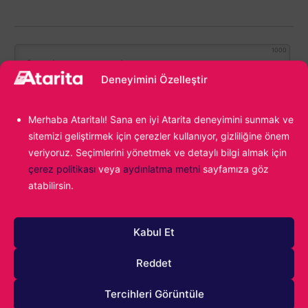
1000
Deneyimini Özelleştir
Merhaba Ataritalı! Sana en iyi Atarita deneyimini sunmak ve
sitemizi geliştirmek için çerezler kullanıyor, gizliliğine önem
veriyoruz. Seçimlerini yönetmek ve detaylı bilgi almak için
çerez politikası
veya
aydınlatma metni
sayfamıza göz
atabilirsin.
1
YORUM
Eskiler
Kabul Et
Reddet
Anonim
Tercihleri Görüntüle
17 Nisan 2024 14:20