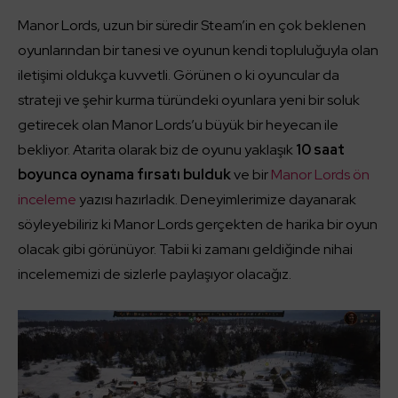
Manor Lords, uzun bir süredir Steam’in en çok beklenen
oyunlarından bir tanesi ve oyunun kendi topluluğuyla olan
iletişimi oldukça kuvvetli. Görünen o ki oyuncular da
strateji ve şehir kurma türündeki oyunlara yeni bir soluk
getirecek olan Manor Lords’u büyük bir heyecan ile
bekliyor. Atarita olarak biz de oyunu yaklaşık
10 saat
boyunca oynama fırsatı bulduk
ve bir
Manor Lords ön
inceleme
yazısı hazırladık. Deneyimlerimize dayanarak
söyleyebiliriz ki Manor Lords gerçekten de harika bir oyun
olacak gibi görünüyor. Tabii ki zamanı geldiğinde nihai
incelememizi de sizlerle paylaşıyor olacağız.