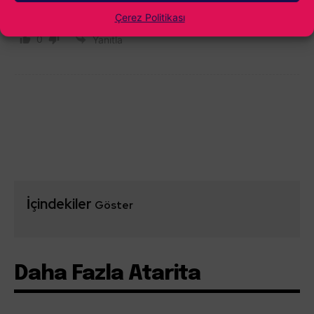
Mükemmel bir oyun olacak
Çerez Politikası
0
Yanıtla
İçindekiler
Göster
Daha Fazla Atarita