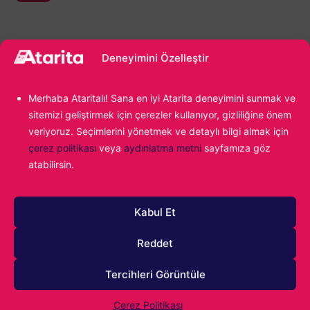
Deneyimini Özelleştir
Merhaba Ataritalı! Sana en iyi Atarita deneyimini sunmak ve
sitemizi geliştirmek için çerezler kullanıyor, gizliliğine önem
veriyoruz. Seçimlerini yönetmek ve detaylı bilgi almak için
1000
çerez politikası
veya
aydınlatma metni
sayfamıza göz
atabilirsin.
Kabul Et
Reddet
Tercihleri Görüntüle
0
YORUM
Çerez Politikası