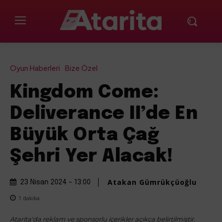
Oyun Haberleri
Bize Özel
Kingdom Come:
Deliverance II’de En
Büyük Orta Çağ
Şehri Yer Alacak!
Atakan Gümrükçüoğlu
23 Nisan 2024 - 13:00
1
dakika
Atarita'da reklam ve sponsorlu içerikler açıkça belirtilmiştir.