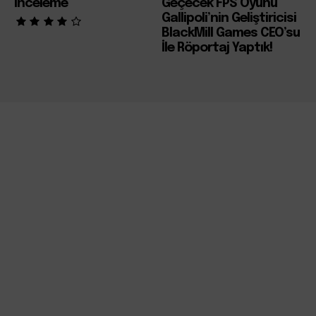
İnceleme
Geçecek FPS Oyunu
Gallipoli’nin Geliştiricisi
BlackMill Games CEO’su
İle Röportaj Yaptık!