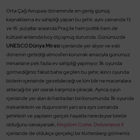
Orta Çağ Avrupası döneminde en geniş gümüş
kaynaklarına ev sahipliği yapan bu şehir, aynı zamanda 13
ve 16. yüzyıllar arasında Prag ile hem politik hem de
kültürel anlamda boy ölçüşmüş durumda. Günümüzde
UNESCO Dünya Mirası
içerisinde yer alıyor ve eski
dönemin getirdiği atmosferi korumak amacıyla günümüz
mimarisine pek fazla ev sahipliği yapmıyor. İlk oyunda
görmediğimiz fakat bahsi geçilen bu şehir, ikinci oyunda
bizlerin içerisinde gezebileceği ve kim bilir ne maceralara
atılacağı bir yer olarak karşımıza çıkacak. Ayrıca oyun
içerisinde yer alan iki haritadan biri konumunda. İlk oyunda
mekaniklerin ve düşüncenin yanı sıra aynı zamanda
şehirlerin ve yapıların gerçek hayatla neredeyse birebir
olduğunu varsayarsak,
Kingdom Come: Deliverance II
içerisinde de oldukça gerçekçi bir
Kuttenberg
görmemiz