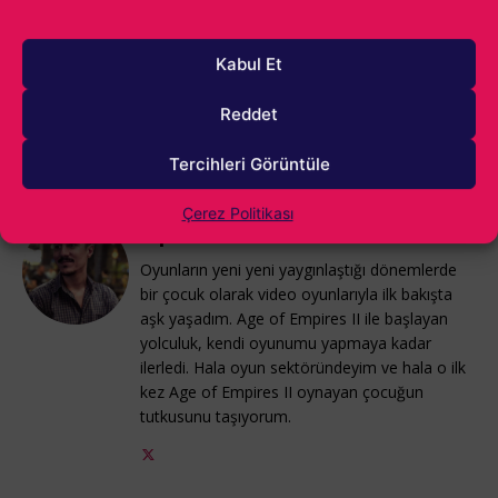
beklediğiniz tüm oyunlarda olduğu gibi
Kingdom Come:
Deliverance II
için de incelememizi okuyabileceksiniz.
Kabul Et
Şimdilik paylaşabileceklerimiz bu kadardı, siz de
görüşlerinizi yorumlarda bizler ve diğer okurlarımızla
Reddet
paylaşabilirsiniz.
Tercihleri Görüntüle
Çerez Politikası
Alparslan Gürlek
Oyunların yeni yeni yaygınlaştığı dönemlerde
bir çocuk olarak video oyunlarıyla ilk bakışta
aşk yaşadım. Age of Empires II ile başlayan
yolculuk, kendi oyunumu yapmaya kadar
ilerledi. Hala oyun sektöründeyim ve hala o ilk
kez Age of Empires II oynayan çocuğun
tutkusunu taşıyorum.