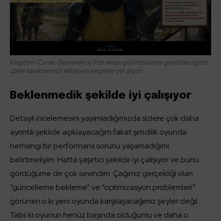
Kingdom Come: Deliverance II’de ekran görüntüsünde görebileceğiniz
üzere karakterimizi etkileyen seçimler yer alıyor.
Beklenmedik şekilde iyi çalışıyor
Detaylı incelemesini yayımladığımızda sizlere çok daha
ayrıntılı şekilde açıklayacağım fakat şimdilik oyunda
herhangi bir performans sorunu yaşamadığımı
belirtmeliyim. Hatta şaşırtıcı şekilde iyi çalışıyor ve bunu
gördüğüme de çok sevindim. Çağımız gerçekliği olan
“güncelleme bekleme” ve “optimizasyon problemleri”
görünen o ki yeni oyunda karşılaşacağımız şeyler değil.
Tabii ki oyunun henüz başında olduğumu ve daha o