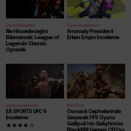
Oyun Makaleleri
Oyun İncelemeleri
Ne Hissedeceğini
Anomaly President
Bilememek: League of
Erken Erişim İnceleme
Legends Classic
Oynadık
Oyun İncelemeleri
Bize Özel
EA SPORTS UFC 6
Osmanlı Cephelerinde
İnceleme
Geçecek FPS Oyunu
Gallipoli’nin Geliştiricisi
BlackMill Games CEO’su