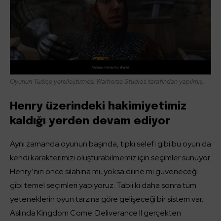
Oyunun Türkçe yerelleştirmesi Warhorse Studios tarafından yapılmış.
Henry üzerindeki hakimiyetimiz
kaldığı yerden devam ediyor
Aynı zamanda oyunun başında, tıpkı selefi gibi bu oyun da
kendi karakterimizi oluşturabilmemiz için seçimler sunuyor.
Henry’nin önce silahına mı, yoksa diline mi güveneceği
gibi temel seçimleri yapıyoruz. Tabii ki daha sonra tüm
yeteneklerin oyun tarzına göre gelişeceği bir sistem var.
Aslında Kingdom Come: Deliverance II gerçekten