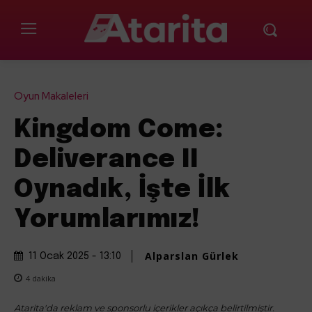
Oyun Makaleleri
Kingdom Come:
Deliverance II
Oynadık, İşte İlk
Yorumlarımız!
Alparslan Gürlek
11 Ocak 2025 - 13:10
4
dakika
Atarita'da reklam ve sponsorlu içerikler açıkça belirtilmiştir.