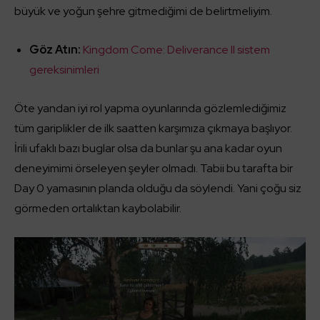
büyük ve yoğun şehre gitmediğimi de belirtmeliyim.
Göz Atın:
Kingdom Come: Deliverance II sistem
gereksinimleri
Öte yandan iyi rol yapma oyunlarında gözlemlediğimiz
tüm gariplikler de ilk saatten karşımıza çıkmaya başlıyor.
İrili ufaklı bazı buglar olsa da bunlar şu ana kadar oyun
deneyimimi örseleyen şeyler olmadı. Tabii bu tarafta bir
Day 0 yamasının planda olduğu da söylendi. Yani çoğu siz
görmeden ortalıktan kaybolabilir.