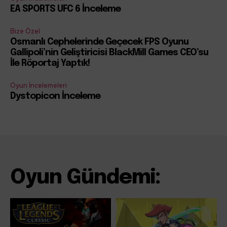
EA SPORTS UFC 6 İnceleme
Bize Özel
Osmanlı Cephelerinde Geçecek FPS Oyunu
Gallipoli’nin Geliştiricisi BlackMill Games CEO’su
İle Röportaj Yaptık!
Oyun İncelemeleri
Dystopicon İnceleme
Oyun Gündemi: