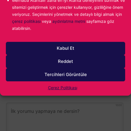
Merhaba Ataritalı! Sana en iyi Atarita deneyimini sunmak ve
Atakan Gümrükçüoğlu
sitemizi geliştirmek için çerezler kullanıyor, gizliliğine önem
Babadan gelme video oyun tutkunluğumun
veriyoruz. Seçimlerini yönetmek ve detaylı bilgi almak için
önüne geçemiyor, yazdıkça yazıyor ve en
çerez politikası
veya
aydınlatma metni
sayfamıza göz
sonunda tekrar oyun oynuyorum. Fighting
atabilirsin.
Force ile başlayan maceram günümüz
popülaritesine kadar uzanıyor...
Kabul Et
Reddet
Tercihleri Görüntüle
Çerez Politikası
1000