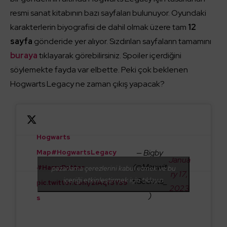
resmi sanat kitabının bazı sayfaları bulunuyor. Oyundaki
karakterlerin biyografisi de dahil olmak üzere tam
12
sayfa
gönderide yer alıyor. Sızdırılan sayfaların tamamını
buraya
tıklayarak görebilirsiniz. Spoiler içerdiğini
söylemekte fayda var elbette. Peki çok beklenen
Hogwarts Legacy ne zaman çıkış yapacak?
Hogwarts
— Bigby
Map
#HogwartsLegacy
Janua
(@Manwit
#HarryPotter
pazarlama çerezlerini kabul etmek ve bu
ry 17,
içeriği etkinleştirmek için tıklayın
hSecrets_
pic.twitter.com/zIAqf3Y39
2023
)
s