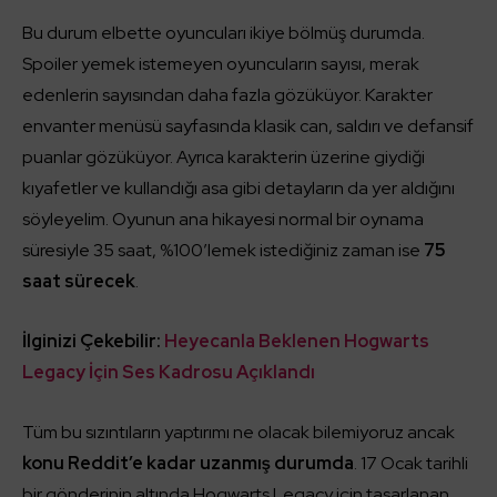
Bu durum elbette oyuncuları ikiye bölmüş durumda.
Spoiler yemek istemeyen oyuncuların sayısı, merak
edenlerin sayısından daha fazla gözüküyor. Karakter
envanter menüsü sayfasında klasik can, saldırı ve defansif
puanlar gözüküyor. Ayrıca karakterin üzerine giydiği
kıyafetler ve kullandığı asa gibi detayların da yer aldığını
söyleyelim. Oyunun ana hikayesi normal bir oynama
süresiyle 35 saat, %100’lemek istediğiniz zaman ise
75
saat sürecek
.
İlginizi Çekebilir:
Heyecanla Beklenen Hogwarts
Legacy İçin Ses Kadrosu Açıklandı
Tüm bu sızıntıların yaptırımı ne olacak bilemiyoruz ancak
konu Reddit’e kadar uzanmış durumda
. 17 Ocak tarihli
bir gönderinin altında Hogwarts Legacy için tasarlanan