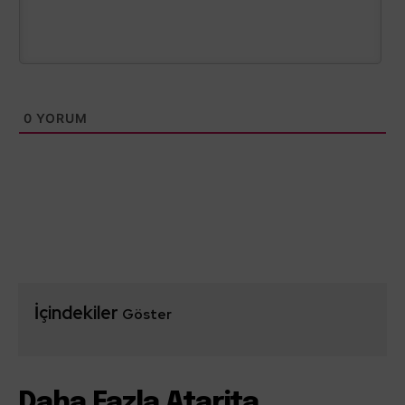
0
YORUM
İçindekiler
Göster
Daha Fazla Atarita