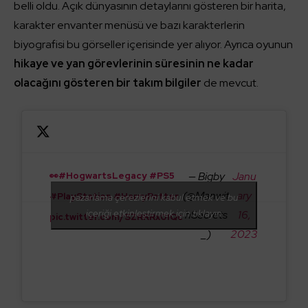
belli oldu. Açık dünyasının detaylarını gösteren bir harita,
karakter envanter menüsü ve bazı karakterlerin
biyografisi bu görseller içerisinde yer alıyor. Ayrıca oyunun
hikaye ve yan görevlerinin süresinin ne kadar
olacağını gösteren bir takım bilgiler
de mevcut.
— Bigby
Janu
👀
#HogwartsLegacy
#PS5
(@Manwit
ary
#PlayStation
#HarryPotter
pazarlama çerezlerini kabul etmek ve bu
içeriği etkinleştirmek için tıklayın
hSecrets
16,
pic.twitter.com/SZRRRx0IQc
_)
2023