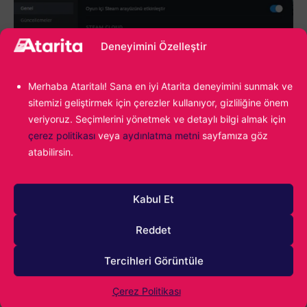
Deneyimini Özelleştir
Merhaba Ataritalı! Sana en iyi Atarita deneyimini sunmak ve
sitemizi geliştirmek için çerezler kullanıyor, gizliliğine önem
veriyoruz. Seçimlerini yönetmek ve detaylı bilgi almak için
çerez politikası
veya
aydınlatma metni
sayfamıza göz
atabilirsin.
Öte yandan Hades 2 sistem gereksinimleri tablosunda
Kabul Et
gösterdiğimizden
daha düşük RAM
boyutuna
Reddet
sahipseniz, fakat yine de oynamak istiyorsanız oyun ile
birlikte herhangi bir program çalıştırmanızı tavsiye
Tercihleri Görüntüle
etmiyoruz. Açık tarayıcı sekmeleri, arka planda çalışan
Çerez Politikası
uygulamalar sistem kaynaklarını tükettiği için