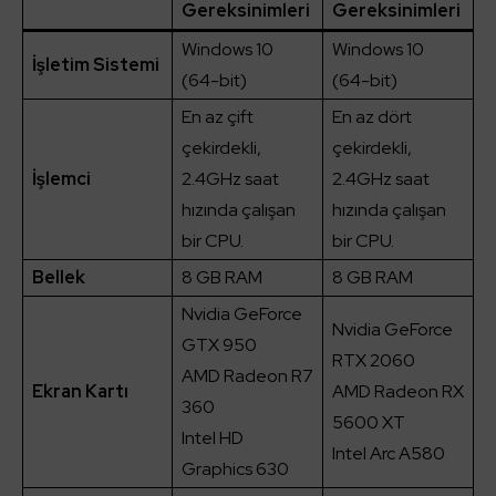
Gereksinimleri
Gereksinimleri
Windows 10
Windows 10
İşletim Sistemi
(64-bit)
(64-bit)
En az çift
En az dört
çekirdekli,
çekirdekli,
İşlemci
2.4GHz saat
2.4GHz saat
hızında çalışan
hızında çalışan
bir CPU.
bir CPU.
Bellek
8 GB RAM
8 GB RAM
Nvidia GeForce
Nvidia GeForce
GTX 950
RTX 2060
AMD Radeon R7
Ekran Kartı
AMD Radeon RX
360
5600 XT
Intel HD
Intel Arc A580
Graphics 630