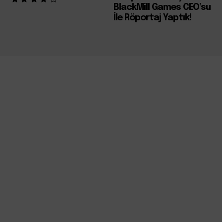
BlackMill Games CEO’su
İle Röportaj Yaptık!