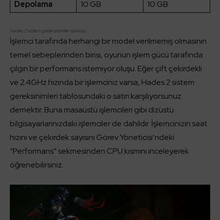
Depolama
10 GB
10 GB
Hades 2 sistem gereksinimleri tablosu.
İşlemci tarafında herhangi bir model verilmemiş olmasının
temel sebeplerinden birisi, oyunun işlem gücü tarafında
çılgın bir performans istemiyor oluşu. Eğer çift çekirdekli
ve 2.4GHz hızında bir işlemciniz varsa, Hades 2 sistem
gereksinimleri tablosundaki o satırı karşılıyorsunuz
demektir. Buna masaüstü işlemcileri gibi dizüstü
bilgisayarlarınızdaki işlemciler de dahildir. İşlemcinizin saat
hızını ve çekirdek sayısını Görev Yöneticisi’ndeki
“Performans” sekmesinden CPU kısmını inceleyerek
öğrenebilirsiniz.