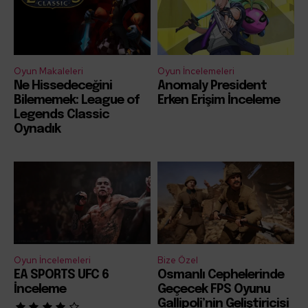
Oyun Makaleleri
Oyun İncelemeleri
Ne Hissedeceğini
Anomaly President
Bilememek: League of
Erken Erişim İnceleme
Legends Classic
Oynadık
Oyun İncelemeleri
Bize Özel
EA SPORTS UFC 6
Osmanlı Cephelerinde
İnceleme
Geçecek FPS Oyunu
Gallipoli’nin Geliştiricisi