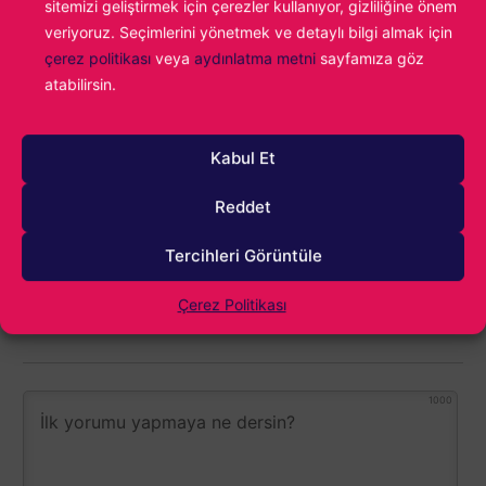
sitemizi geliştirmek için çerezler kullanıyor, gizliliğine önem
Atakan Gümrükçüoğlu
veriyoruz. Seçimlerini yönetmek ve detaylı bilgi almak için
Babadan gelme video oyun tutkunluğumun
çerez politikası
veya
aydınlatma metni
sayfamıza göz
önüne geçemiyor, yazdıkça yazıyor ve en
atabilirsin.
sonunda tekrar oyun oynuyorum. Fighting
Force ile başlayan maceram günümüz
popülaritesine kadar uzanıyor...
Kabul Et
Reddet
Tercihleri Görüntüle
Çerez Politikası
1000