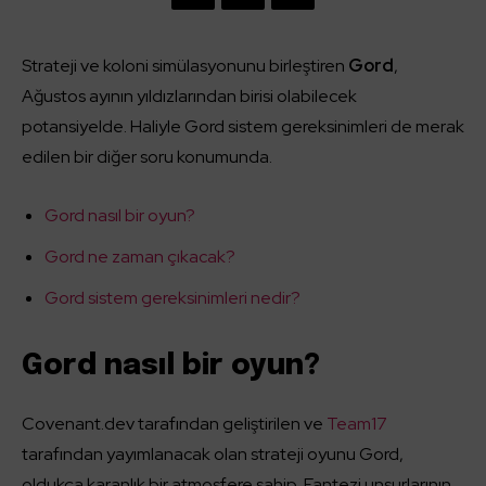
Strateji ve koloni simülasyonunu birleştiren
Gord
,
Ağustos ayının yıldızlarından birisi olabilecek
potansiyelde. Haliyle Gord sistem gereksinimleri de merak
edilen bir diğer soru konumunda.
Gord nasıl bir oyun?
Gord ne zaman çıkacak?
Gord sistem gereksinimleri nedir?
Gord nasıl bir oyun?
Covenant.dev tarafından geliştirilen ve
Team17
tarafından yayımlanacak olan strateji oyunu Gord,
oldukça karanlık bir atmosfere sahip. Fantezi unsurlarının