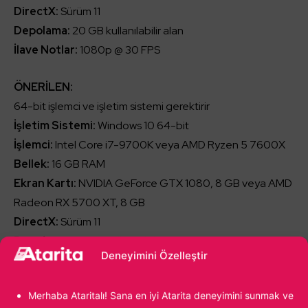
DirectX:
Sürüm 11
Depolama:
20 GB kullanılabilir alan
İlave Notlar:
1080p @ 30 FPS
ÖNERİLEN:
64-bit işlemci ve işletim sistemi gerektirir
İşletim Sistemi:
Windows 10 64-bit
İşlemci:
Intel Core i7-9700K veya AMD Ryzen 5 7600X
Bellek:
16 GB RAM
Ekran Kartı:
NVIDIA GeForce GTX 1080, 8 GB veya AMD
Radeon RX 5700 XT, 8 GB
DirectX:
Sürüm 11
Depolama:
20 GB kullanılabilir alan
Deneyimini Özelleştir
İlave Notlar:
1080p @ 30+ FPS
Merhaba Ataritalı! Sana en iyi Atarita deneyimini sunmak ve