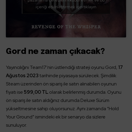
içeriği etkinleştirmek için tıklayın
Gord ne zaman çıkacak?
Yayıncılığını Team17’nin üstlendiği strateji oyunu Gord,
17
Ağustos 2023
tarihinde piyasaya sürülecek. Şimdilik
Steam üzerinden ön sipariş ile satın alınabilen oyunun
fiyatı ise
599,00 TL
olarak belirlenmiş durumda. Oyunu
ön sipariş ile satın aldığınız durumda Deluxe Sürüm
yükseltmesine sahip oluyorsunuz. Aynı zamanda “Hold
Your Ground” ismindeki ek bir senaryo da sizlere
sunuluyor.