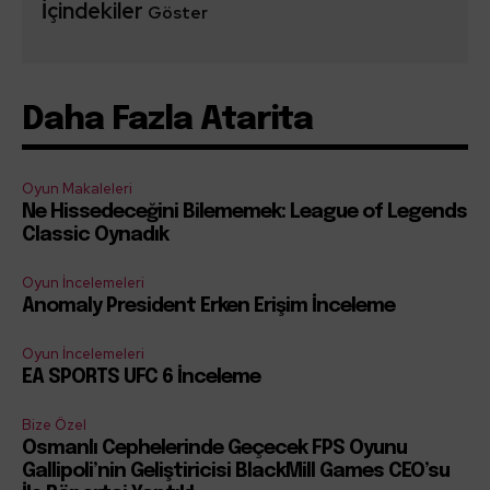
İçindekiler
Göster
Daha Fazla Atarita
Oyun Makaleleri
Ne Hissedeceğini Bilememek: League of Legends
Classic Oynadık
Oyun İncelemeleri
Anomaly President Erken Erişim İnceleme
Oyun İncelemeleri
EA SPORTS UFC 6 İnceleme
Bize Özel
Osmanlı Cephelerinde Geçecek FPS Oyunu
Gallipoli’nin Geliştiricisi BlackMill Games CEO’su