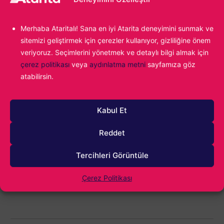
Alparslan Gürlek
Oyunların yeni yeni yaygınlaştığı dönemlerde
Merhaba Ataritalı! Sana en iyi Atarita deneyimini sunmak ve
bir çocuk olarak video oyunlarıyla ilk bakışta
sitemizi geliştirmek için çerezler kullanıyor, gizliliğine önem
aşk yaşadım. Age of Empires II ile başlayan
veriyoruz. Seçimlerini yönetmek ve detaylı bilgi almak için
yolculuk, kendi oyunumu yapmaya kadar
çerez politikası
veya
aydınlatma metni
sayfamıza göz
ilerledi. Hala oyun sektöründeyim ve hala o ilk
atabilirsin.
kez Age of Empires II oynayan çocuğun
tutkusunu taşıyorum.
Kabul Et
Genshin Impact
Reddet
Konu:
Tercihleri Görüntüle
Çerez Politikası