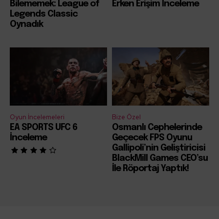
Bilememek: League of
Erken Erişim İnceleme
Legends Classic
Oynadık
Oyun İncelemeleri
Bize Özel
EA SPORTS UFC 6
Osmanlı Cephelerinde
İnceleme
Geçecek FPS Oyunu
Gallipoli’nin Geliştiricisi
BlackMill Games CEO’su
İle Röportaj Yaptık!