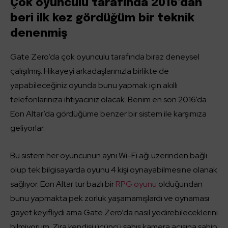
Çok oyunculu tarafında 2016’dan
beri ilk kez gördüğüm bir teknik
denenmiş
Gate Zero’da çok oyunculu tarafında biraz deneysel
çalışılmış. Hikayeyi arkadaşlarınızla birlikte de
yapabileceğiniz oyunda bunu yapmak için akıllı
telefonlarınıza ihtiyacınız olacak. Benim en son 2016’da
Eon Altar’da gördüğüme benzer bir sistem ile karşımıza
geliyorlar.
Bu sistem her oyuncunun aynı Wi-Fi ağı üzerinden bağlı
olup tek bilgisayarda oyunu 4 kişi oynayabilmesine olanak
sağlıyor. Eon Altar tur bazlı bir
RPG oyunu
olduğundan
bunu yapmakta pek zorluk yaşamamışlardı ve oynaması
gayet keyifliydi ama Gate Zero’da nasıl yedirebileceklerini
bilmiyorum. Zira kendisi üçüncü şahıs kamera açısına sahip