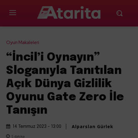
Oyun Makaleleri
“İncil’i Oynayın”
Sloganıyla Tanıtılan
Açık Dünya Gizlilik
Oyunu Gate Zero İle
Tanışın
Alparslan Gürlek
14 Temmuz 2023 - 13:00
5
dakika