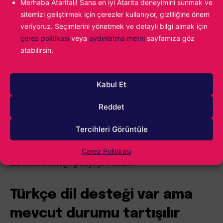
Merhaba Ataritalı! Sana en iyi Atarita deneyimini sunmak ve
sahip
sitemizi geliştirmek için çerezler kullanıyor, gizliliğine önem
veriyoruz. Seçimlerini yönetmek ve detaylı bilgi almak için
Gate Zero adındaki bir zaman makinesi, geçmişe
çerez politikası
veya
aydınlatma metni
sayfamıza göz
atabilirsin.
yolculuk, tarihi olaylar ve kişiler, gizlilik falan derken
oyunun bir anda Assassin’s Creed’e ne kadar benzediğini
fark ettim. Temel yapı taşları Ubisoft’un sevilen serisiyle
Kabul Et
hemen hemen aynı olsa da demoda gördüğüm kadarıyla
Reddet
gizlilik mekanikleri ve genel kalite o çıtaya yaklaşamamış
bile. Zaten geliştirici ekip Kickstarter ile oyunu fonlamaya
Tercihleri Görüntüle
çalıştığından büyük stüdyolarla mukayese etmek de çok
anlamlı değil. Yine de bu benzerliği görünce
Çerez Politikası
bahsetmeden geçmeyeyim dedim.
Türkçe dil desteği var ama
mevcut durumu tartışılır