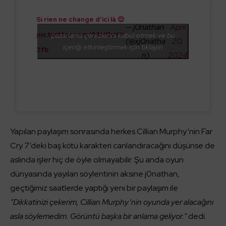
Si rien ne change d'ici là 😌
— j0nathan
April
pic.twitter.com/96HQvYH
pazarlama çerezlerini kabul etmek ve bu
(@xj0natha
20,
içeriği etkinleştirmek için tıklayın
Zfb
n)
2024
Yapılan paylaşım sonrasında herkes Cillian Murphy’nin Far
Cry 7’deki baş kötü karakteri canlandıracağını düşünse de
aslında işler hiç de öyle olmayabilir. Şu anda oyun
dünyasında yayılan söylentinin aksine j0nathan,
geçtiğimiz saatlerde yaptığı yeni bir paylaşım ile
”Dikkatinizi çekerim, Cillian Murphy’nin oyunda yer alacağını
asla söylemedim. Görüntü başka bir anlama geliyor.”
dedi.