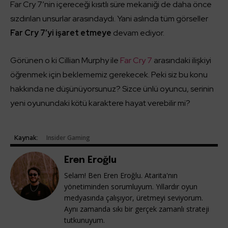
Far Cry 7’nin içereceği kısıtlı süre mekaniği de daha önce
sızdırılan unsurlar arasındaydı. Yani aslında tüm görseller
Far Cry 7’yi işaret etmeye
devam ediyor.
Görünen o ki Cillian Murphy ile
Far Cry 7
arasındaki ilişkiyi
öğrenmek için beklememiz gerekecek. Peki siz bu konu
hakkında ne düşünüyorsunuz? Sizce ünlü oyuncu, serinin
yeni oyunundaki kötü karaktere hayat verebilir mi?
Kaynak:
Insider Gaming
Eren Eroğlu
Selam! Ben Eren Eroğlu. Atarita'nın
yönetiminden sorumluyum. Yıllardır oyun
medyasında çalışıyor, üretmeyi seviyorum.
Aynı zamanda sıkı bir gerçek zamanlı strateji
tutkunuyum.