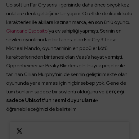
Ubisoft’un Far Cry serisi, içerisinde daha önce birçok kez
ünlülere denk geldiğimiz bir yapım. Özellikle de ikonik kötü
karakterleri ile akıllara kazınan marka, en son ünlü oyuncu
Giancarlo Esposito
’ya ev sahipliği yapmıştı. Serinin en
sevilen oyunlarından bir tanesi olan Far Cry 3’te ise
Micheal Mando, oyun tarihinin en popüler kötü
karakterlerinden bir tanesi olan Vaas’a hayat vermişti.
Oppenheimer ve Peaky Blinders gibi büyük projeler ile
tanınan Cillian Murphy’nin de serinin geliştirilmekte olan
oyununda yer almaması için hiçbir sebep yok. Gene de
tüm bunların sadece bir söylenti olduğunu ve
gerçeği
sadece Ubisoft’un resmî duyuruları
ile
öğrenebileceğimizi de belirtelim.