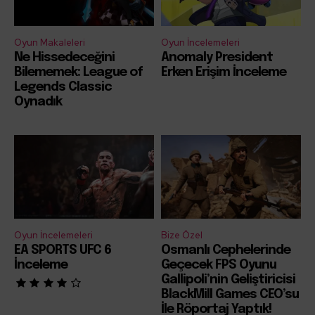
Oyun Makaleleri
Oyun İncelemeleri
Ne Hissedeceğini
Anomaly President
Bilememek: League of
Erken Erişim İnceleme
Legends Classic
Oynadık
Oyun İncelemeleri
Bize Özel
EA SPORTS UFC 6
Osmanlı Cephelerinde
İnceleme
Geçecek FPS Oyunu
Gallipoli’nin Geliştiricisi
BlackMill Games CEO’su
İle Röportaj Yaptık!