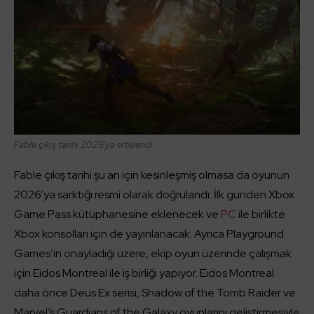
Fable çıkış tarihi 2026’ya ertelendi.
Fable çıkış tarihi şu an için kesinleşmiş olmasa da oyunun
2026’ya sarktığı resmî olarak doğrulandı. İlk günden Xbox
Game Pass kütüphanesine eklenecek ve
PC
ile birlikte
Xbox konsolları için de yayınlanacak. Ayrıca Playground
Games’in onayladığı üzere, ekip oyun üzerinde çalışmak
için Eidos Montreal ile iş birliği yapıyor. Eidos Montreal
daha önce Deus Ex serisi, Shadow of the Tomb Raider ve
Marvel’s Guardians of the Galaxy oyunlarını geliştirmesiyle