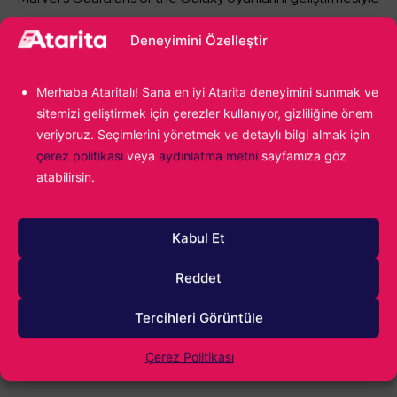
biliniyor.
Deneyimini Özelleştir
Merhaba Ataritalı! Sana en iyi Atarita deneyimini sunmak ve
Alparslan Gürlek
sitemizi geliştirmek için çerezler kullanıyor, gizliliğine önem
Oyunların yeni yeni yaygınlaştığı dönemlerde
veriyoruz. Seçimlerini yönetmek ve detaylı bilgi almak için
bir çocuk olarak video oyunlarıyla ilk bakışta
çerez politikası
veya
aydınlatma metni
sayfamıza göz
aşk yaşadım. Age of Empires II ile başlayan
atabilirsin.
yolculuk, kendi oyunumu yapmaya kadar
ilerledi. Hala oyun sektöründeyim ve hala o ilk
kez Age of Empires II oynayan çocuğun
Kabul Et
tutkusunu taşıyorum.
Reddet
Tercihleri Görüntüle
Fable
Konu:
Çerez Politikası