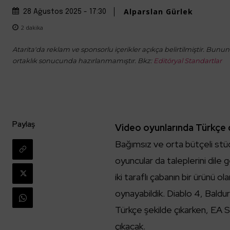
Alparslan Gürlek
28 Ağustos 2025 - 17:30
2
dakika
Atarita'da reklam ve sponsorlu içerikler açıkça belirtilmiştir. Bunun d
ortaklık sonucunda hazırlanmamıştır. Bkz:
Editöryal Standartlar
Paylaş
Video oyunlarında Türkçe 
Bağımsız ve orta bütçeli stü
oyuncular da taleplerini dil
iki taraflı çabanın bir ürünü 
oynayabildik. Diablo 4, Bald
Türkçe şekilde çıkarken, EA S
çıkacak.