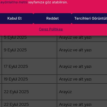
aydınlatma metni
sayfamıza göz atabilirsin.
Kabul Et
Reddet
Tercihleri Görüntü
Çıkış Tarihi
Dil Desteği
4 Eylül 2025
Arayüz ve alt yazı
Çerez Politikası
5 Eylül 2025
Arayüz ve alt yazı
9 Eylül 2025
Arayüz ve alt yazı
17 Eylül 2025
Arayüz ve alt yazı
19 Eylül 2025
Arayüz ve alt yazı
22 Eylül 2025
Arayüz
22 Eylül 2025
Arayüz ve alt yazı