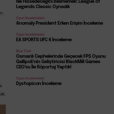
Ne Hissedeceğini Bilememek: League of
Legends Classic Oynadık
m.
Oyun İncelemeleri
Anomaly President Erken Erişim İnceleme
Oyun İncelemeleri
EA SPORTS UFC 6 İnceleme
Bize Özel
Osmanlı Cephelerinde Geçecek FPS Oyunu
Gallipoli’nin Geliştiricisi BlackMill Games
CEO’su İle Röportaj Yaptık!
Oyun İncelemeleri
Dystopicon İnceleme
ni
ak.