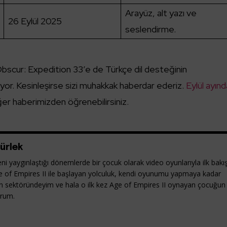
Arayüz, alt yazı ve
26 Eylül 2025
seslendirme.
Obscur: Expedition 33’e de Türkçe dil desteğinin
uyor. Kesinleşirse sizi muhakkak haberdar ederiz.
Eylül ayın
ğer haberimizden öğrenebilirsiniz.
ürlek
ni yaygınlaştığı dönemlerde bir çocuk olarak video oyunlarıyla ilk bakı
e of Empires II ile başlayan yolculuk, kendi oyunumu yapmaya kadar
yun sektöründeyim ve hala o ilk kez Age of Empires II oynayan çocuğun
orum.