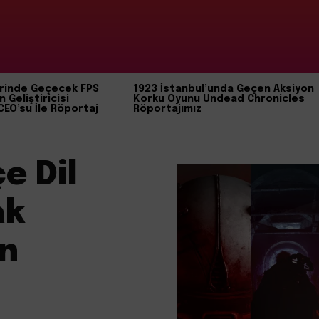
rinde Geçecek FPS
1923 İstanbul’unda Geçen Aksiyon
n Geliştiricisi
Korku Oyunu Undead Chronicles
CEO’su İle Röportaj
Röportajımız
e Dil
ak
in