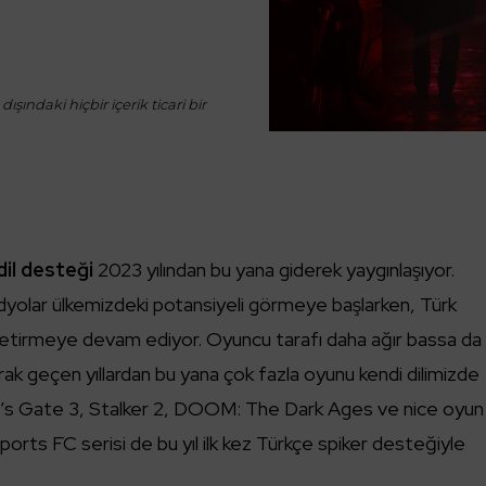
ışındaki hiçbir içerik ticari bir
dil desteği
2023 yılından bu yana giderek yaygınlaşıyor.
dyolar ülkemizdeki potansiyeli görmeye başlarken, Türk
e getirmeye devam ediyor. Oyuncu tarafı daha ağır bassa da
olarak geçen yıllardan bu yana çok fazla oyunu kendi dilimizde
ur’s Gate 3, Stalker 2, DOOM: The Dark Ages ve nice oyun
ports FC serisi de bu yıl ilk kez Türkçe spiker desteğiyle