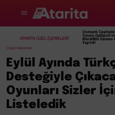
Osmanlı Cephele
Oyunu Gallipoli’ni
ATARİTA ÖZEL İÇERİKLERİ:
BlackMill Games 
Yaptık!
Oyun Haberleri
Eylül Ayında Türkç
Desteğiyle Çıkac
Oyunları Sizler İç
Listeledik