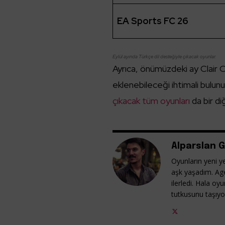
EA Sports FC 26
Eylül ayında Türkçe dil desteğiyle çıkacak oyunlar.
Ayrıca, önümüzdeki ay Clair 
eklenebileceği ihtimali bulun
çıkacak tüm oyunları
da bir di
Alparslan G
Oyunların yeni ye
aşk yaşadım. Ag
ilerledi. Hala o
tutkusunu taşıy