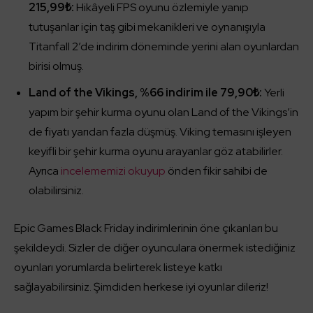
215,99₺:
Hikâyeli FPS oyunu özlemiyle yanıp
tutuşanlar için taş gibi mekanikleri ve oynanışıyla
Titanfall 2’de indirim döneminde yerini alan oyunlardan
birisi olmuş.
Land of the Vikings, %66 indirim ile 79,90₺:
Yerli
yapım bir şehir kurma oyunu olan Land of the Vikings’in
de fiyatı yarıdan fazla düşmüş. Viking temasını işleyen
keyifli bir şehir kurma oyunu arayanlar göz atabilirler.
Ayrıca
incelememizi okuyup
önden fikir sahibi de
olabilirsiniz.
Epic Games Black Friday indirimlerinin öne çıkanları bu
şekildeydi. Sizler de diğer oyunculara önermek istediğiniz
oyunları yorumlarda belirterek listeye katkı
sağlayabilirsiniz. Şimdiden herkese iyi oyunlar dileriz!