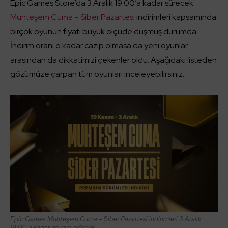
Epic Games Store’da 3 Aralık 19:00’a kadar sürecek
Muhteşem Cuma – Siber Pazartesi
indirimleri kapsamında
birçok oyunun fiyatı büyük ölçüde düşmüş durumda.
İndirim oranı o kadar cazip olmasa da yeni oyunlar
arasından da dikkatimizi çekenler oldu. Aşağıdaki listeden
gözümüze çarpan tüm oyunları inceleyebilirsiniz.
Epic Games Muhteşem Cuma – Siber Pazartesi indirimleri 3 Aralık
19:00’a kadar devam edecek.