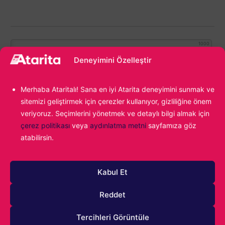
1000
Deneyimini Özelleştir
Merhaba Ataritalı! Sana en iyi Atarita deneyimini sunmak ve
sitemizi geliştirmek için çerezler kullanıyor, gizliliğine önem
veriyoruz. Seçimlerini yönetmek ve detaylı bilgi almak için
çerez politikası
veya
aydınlatma metni
sayfamıza göz
atabilirsin.
7
YORUM
Eskiler
Kabul Et
Reddet
Ataritalı
Tercihleri Görüntüle
21 Kasım 2024 11:58