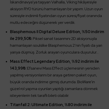
İskandinavya’ya taşıyan Valhalla, Viking hikâyesiyle
aksiyon RYO türünü harmanlayan bir yapım. Uzun oyun
süresiyle indirimli fiyatından oyun süresi/fiyat oranında
mutlu edeceğini düşünerek yer verdik.
Blasphemous II Digital Deluxe Edition, %50 indirim
ile 299,50₺:
Piksel sanat tasarımını 2D aksiyonuyla
harmanlayan soulslike Blasphemous 2’nin fiyatı da yarı
yarıya düşmüş. Zorluk arayan oyunculara duyurulur…
Mass Effect Legendary Edition, %92 indirim ile
143,99₺:
Efsanevi Mass Effect üçlemesinin yeniden
yapılmış versiyonlarını bir araya getiren paket oyun,
büyük oranda indirime girmiş durumda. BioWare’in
güzel rol yapma oyunları yaptığı zamanlara dönmek
isteyenlerin tek taraflı bileti olabilir.
Titanfall 2: Ultimate Edition, %80 indirim ile