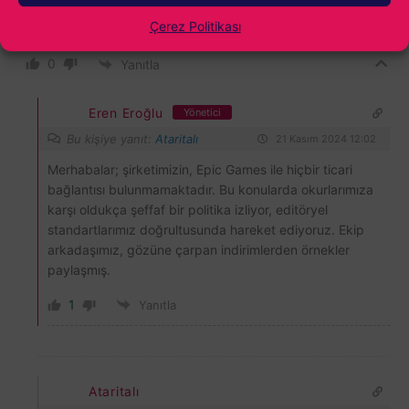
Çerez Politikası
reklam abi bu birsürü farklı oyun var
0
Yanıtla
Eren Eroğlu
Yönetici
Bu kişiye yanıt:
Ataritalı
21 Kasım 2024 12:02
Merhabalar; şirketimizin, Epic Games ile hiçbir ticari
bağlantısı bulunmamaktadır. Bu konularda okurlarımıza
karşı oldukça şeffaf bir politika izliyor, editöryel
standartlarımız doğrultusunda hareket ediyoruz. Ekip
arkadaşımız, gözüne çarpan indirimlerden örnekler
paylaşmış.
1
Yanıtla
Ataritalı