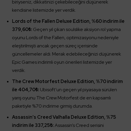
biriyseniz, dikkatinizi çekebileceğini düşünerek
kendisine listemizde yer verdik.
Lords of the Fallen Deluxe Edition, %60 indirim ile
379,60₺:
Geçen yıl çıkan soulslike aksiyon rol yapma
oyunu Lords of the Fallen, optimizasyonu nedeniyle
eleştirilmişti ancak geçen süreç içerisinde
güncellemeler aldı. Merak edebileceğinizi düşünerek
Epic Games indirimli oyun önerileri listemizde yer
verdik.
The Crew Motorfest Deluxe Edition, %70 indirim
ile 404,70₺:
Ubisoft’un geçen yıl piyasaya sürülen
yarış oyunu The Crew Motorfest de en kapsamlı
paketiyle %70 indirime girmiş durumda.
Assassin’s Creed Valhalla Deluxe Edition, %75
indirim ile 337,25₺:
Assassin’s Creed serisini