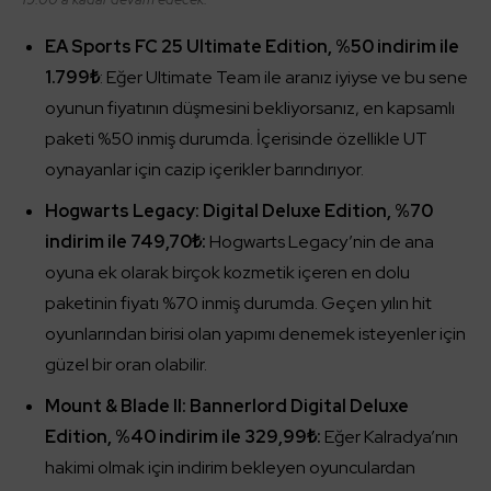
EA Sports FC 25 Ultimate Edition, %50 indirim ile
1.799₺
: Eğer Ultimate Team ile aranız iyiyse ve bu sene
oyunun fiyatının düşmesini bekliyorsanız, en kapsamlı
paketi %50 inmiş durumda. İçerisinde özellikle UT
oynayanlar için cazip içerikler barındırıyor.
Hogwarts Legacy: Digital Deluxe Edition, %70
indirim ile 749,70₺:
Hogwarts Legacy’nin de ana
oyuna ek olarak birçok kozmetik içeren en dolu
paketinin fiyatı %70 inmiş durumda. Geçen yılın hit
oyunlarından birisi olan yapımı denemek isteyenler için
güzel bir oran olabilir.
Mount & Blade II: Bannerlord Digital Deluxe
Edition, %40 indirim ile 329,99₺:
Eğer Kalradya’nın
hakimi olmak için indirim bekleyen oyunculardan