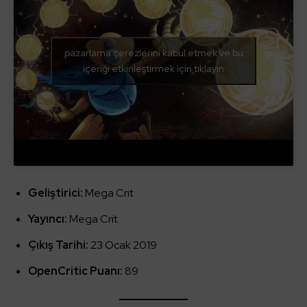
pazarlama çerezlerini kabul etmek ve bu
içeriği etkinleştirmek için tıklayın
Geliştirici:
Mega Crit
Yayıncı:
Mega Crit
Çıkış Tarihi:
23 Ocak 2019
OpenCritic Puanı:
89