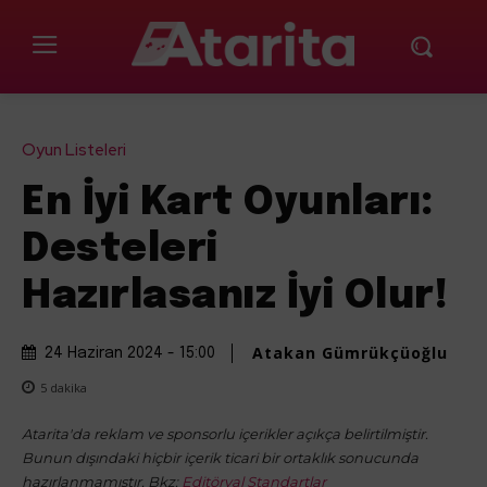
Oyun Listeleri
En İyi Kart Oyunları:
Desteleri
Hazırlasanız İyi Olur!
Atakan Gümrükçüoğlu
24 Haziran 2024 - 15:00
5
dakika
Atarita'da reklam ve sponsorlu içerikler açıkça belirtilmiştir.
Bunun dışındaki hiçbir içerik ticari bir ortaklık sonucunda
hazırlanmamıştır. Bkz:
Editöryal Standartlar