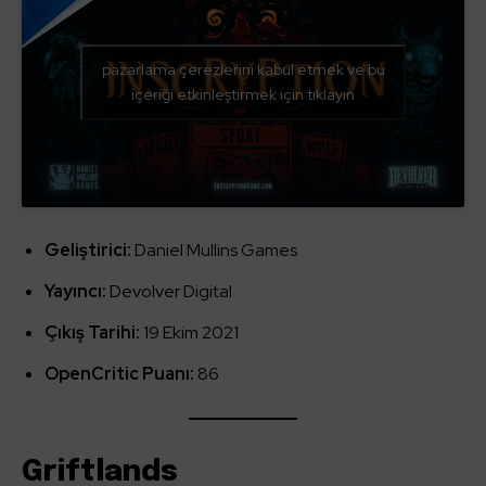
pazarlama çerezlerini kabul etmek ve bu
içeriği etkinleştirmek için tıklayın
Geliştirici:
Daniel Mullins Games
Yayıncı:
Devolver Digital
Çıkış Tarihi:
19 Ekim 2021
OpenCritic Puanı:
86
Griftlands