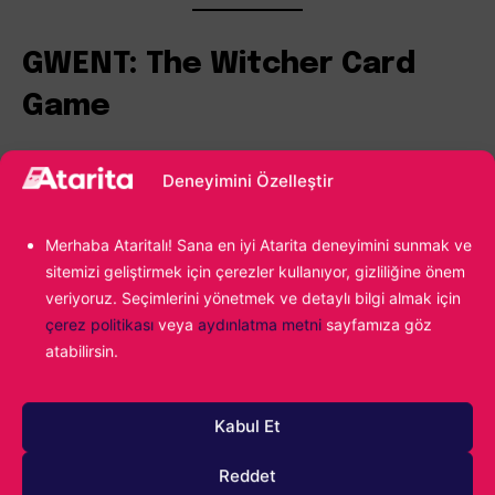
GWENT: The Witcher Card
Game
Aslında hepimiz Gwent’in ne olduğunu az çok biliyoruz.
Deneyimini Özelleştir
Zaten en iyi kart oyunları listemizdeki ikinci Witcher yapımı
olan
GWENT: The Witcher Card Game
, klasik kart
Merhaba Ataritalı! Sana en iyi Atarita deneyimini sunmak ve
oyununu biraz daha değiştirerek ve geliştirerek karşımıza
sitemizi geliştirmek için çerezler kullanıyor, gizliliğine önem
sunuyor. Evrende yer alan birçok karakteri ve lokasyonu
veriyoruz. Seçimlerini yönetmek ve detaylı bilgi almak için
kullanarak rakiplerinize üstünlük kurmaya çalışıyorsunuz.
çerez politikası
veya
aydınlatma metni
sayfamıza göz
atabilirsin.
Kabul Et
Reddet
pazarlama çerezlerini kabul etmek ve bu