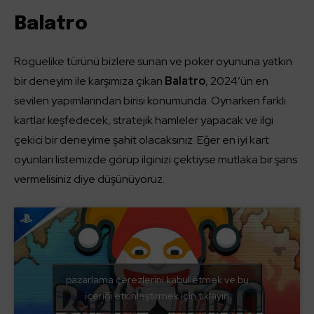
Balatro
Roguelike türünü bizlere sunan ve poker oyununa yatkın
bir deneyim ile karşımıza çıkan
Balatro
, 2024’ün en
sevilen yapımlarından birisi konumunda. Oynarken farklı
kartlar keşfedecek, stratejik hamleler yapacak ve ilgi
çekici bir deneyime şahit olacaksınız. Eğer en iyi kart
oyunları listemizde görüp ilginizi çektiyse mutlaka bir şans
vermelisiniz diye düşünüyoruz.
pazarlama çerezlerini kabul etmek ve bu
içeriği etkinleştirmek için tıklayın