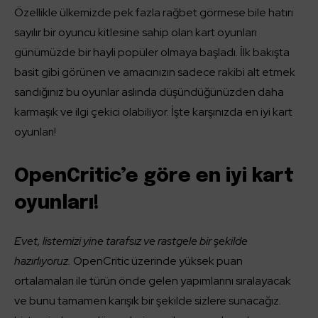
Özellikle ülkemizde pek fazla rağbet görmese bile hatırı
sayılır bir oyuncu kitlesine sahip olan kart oyunları
günümüzde bir hayli popüler olmaya başladı. İlk bakışta
basit gibi görünen ve amacınızın sadece rakibi alt etmek
sandığınız bu oyunlar aslında düşündüğünüzden daha
karmaşık ve ilgi çekici olabiliyor. İşte karşınızda en iyi kart
oyunları!
OpenCritic’e göre en iyi kart
oyunları!
Evet, listemizi yine tarafsız ve rastgele bir şekilde
hazırlıyoruz.
OpenCritic üzerinde yüksek puan
ortalamaları ile türün önde gelen yapımlarını sıralayacak
ve bunu tamamen karışık bir şekilde sizlere sunacağız.