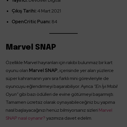
Yayıncı:
Devolver Digital
Çıkış Tarihi:
4 Mart 2021
OpenCritic Puanı:
84
Marvel SNAP
Özellikle Marvel hayranları için rakibi bulunmaz bir kart
oyunu olan
Marvel SNAP
, içerisinde yer alan yüzlerce
süper kahramanın yanı sıra farklı mini görevleriyle de
oyuncuyu eğlendirmeyi başarabiliyor. Ayrıca
“En İyi Mobil
Oyun”
gibi bazı ödülleri de evine götürmeyi başarmıştı.
Tamamen ücretsiz olarak oynayabileceğiniz bu yapıma
nasıl başlayacağınızı henüz bilmiyorsanız sizleri
Marvel
SNAP nasıl oynanır?
yazımıza davet edelim.