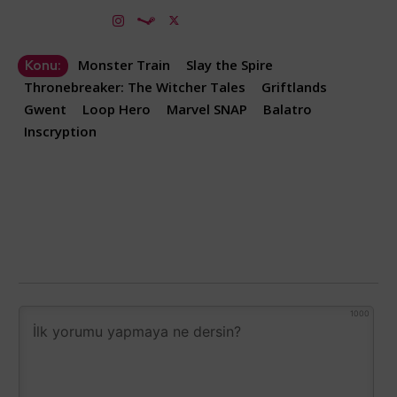
Monster Train
Slay the Spire
Konu:
Thronebreaker: The Witcher Tales
Griftlands
Gwent
Loop Hero
Marvel SNAP
Balatro
Inscryption
1000