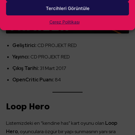
içeriği etkinleştirmek için tıklayın
Tercihleri Görüntüle
Çerez Politikası
Geliştirici:
CD PROJEKT RED
Yayıncı:
CD PROJEKT RED
Çıkış Tarihi:
31 Mart 2017
OpenCritic Puanı:
84
Loop Hero
Listemizdeki en “kendine has” kart oyunu olan
Loop
Hero
, oyunculara özgür bir yapı sunmasının yanı sıra