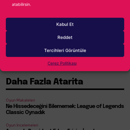
atabilirsin.
Kabul Et
Reddet
Tercihleri Görüntüle
İçindekiler
Göster
Çerez Politikası
Daha Fazla Atarita
Oyun Makaleleri
Ne Hissedeceğini Bilememek: League of Legends
Classic Oynadık
Oyun İncelemeleri