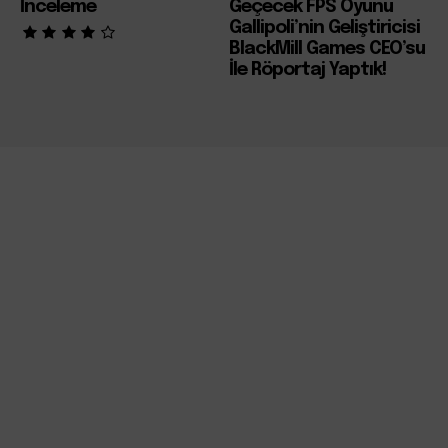
İnceleme
Geçecek FPS Oyunu
Gallipoli’nin Geliştiricisi
BlackMill Games CEO’su
İle Röportaj Yaptık!