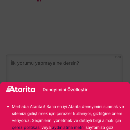
1000
Deneyimini Özelleştir
Merhaba Ataritalı! Sana en iyi Atarita deneyimini sunmak ve
sitemizi geliştirmek için çerezler kullanıyor, gizliliğine önem
veriyoruz. Seçimlerini yönetmek ve detaylı bilgi almak için
0
YORUM
çerez politikası
veya
aydınlatma metni
sayfamıza göz