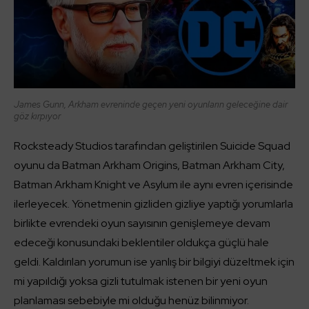
James Gunn, Arkham evreninde geçen yeni oyunların geleceğine dair
göz kırpıyor
Rocksteady Studios tarafından geliştirilen Suicide Squad
oyunu da Batman Arkham Origins, Batman Arkham City,
Batman Arkham Knight ve Asylum ile aynı evren içerisinde
ilerleyecek. Yönetmenin gizliden gizliye yaptığı yorumlarla
birlikte evrendeki oyun sayısının genişlemeye devam
edeceği konusundaki beklentiler oldukça güçlü hale
geldi. Kaldırılan yorumun ise yanlış bir bilgiyi düzeltmek için
mi yapıldığı yoksa gizli tutulmak istenen bir yeni oyun
planlaması sebebiyle mi olduğu henüz bilinmiyor.