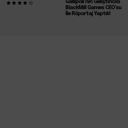
Gallipoli’nin Geliştiricisi
BlackMill Games CEO’su
İle Röportaj Yaptık!