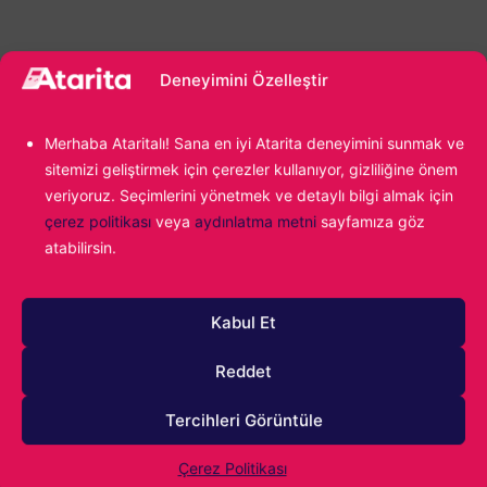
Deneyimini Özelleştir
Merhaba Ataritalı! Sana en iyi Atarita deneyimini sunmak ve
sitemizi geliştirmek için çerezler kullanıyor, gizliliğine önem
1000
veriyoruz. Seçimlerini yönetmek ve detaylı bilgi almak için
çerez politikası
veya
aydınlatma metni
sayfamıza göz
atabilirsin.
Kabul Et
Reddet
Tercihleri Görüntüle
0
YORUM
Çerez Politikası