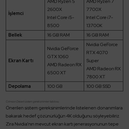
AMD Ryzen 5
AMD Ryzen 7
2600X
7700X
İşlemci
Intel Core i5-
Intel Core i7-
8500
13700K
Bellek
16 GB RAM
16 GB RAM
Nvidia GeForce
Nvidia GeForce
RTX 4070
GTX 1060
Ekran Kartı
Super
AMD Radeon RX
AMD Radeon RX
6500 XT
7800 XT
Depolama
100 GB
100 GB SSD
Crimson Desert sistem gereksinimleri tablosu.
Önerilen sistem gereksinimlerinde listelenen donanımlara
bakarak hedef çözünürlüğün 4K olduğunu söyleyebiliriz.
Zira Nvidia’nın mevcut ekran kartı jenerasyonunun tepe