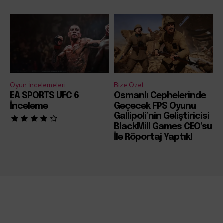
Oyun İncelemeleri
Bize Özel
EA SPORTS UFC 6
Osmanlı Cephelerinde
İnceleme
Geçecek FPS Oyunu
Gallipoli’nin Geliştiricisi
BlackMill Games CEO’su
İle Röportaj Yaptık!