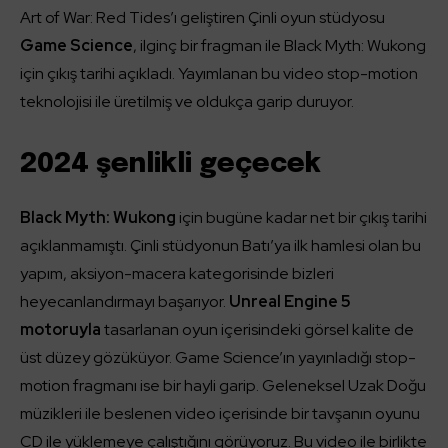
Art of War: Red Tides’ı geliştiren Çinli oyun stüdyosu
Game Science
, ilginç bir fragman ile Black Myth: Wukong
için çıkış tarihi açıkladı. Yayımlanan bu video stop-motion
teknolojisi ile üretilmiş ve oldukça garip duruyor.
2024 şenlikli geçecek
Black Myth: Wukong
için bugüne kadar net bir çıkış tarihi
açıklanmamıştı. Çinli stüdyonun Batı’ya ilk hamlesi olan bu
yapım, aksiyon-macera kategorisinde bizleri
heyecanlandırmayı başarıyor.
Unreal Engine 5
motoruyla
tasarlanan oyun içerisindeki görsel kalite de
üst düzey gözüküyor. Game Science’ın yayınladığı stop-
motion fragmanı ise bir hayli garip. Geleneksel Uzak Doğu
müzikleri ile beslenen video içerisinde bir tavşanın oyunu
CD ile yüklemeye çalıştığını görüyoruz. Bu video ile birlikte