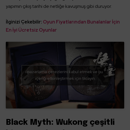
yapımın çıkış tarihi de netliğe kavuşmuş gibi duruyor.
İlginizi Çekebilir:
Oyun Fiyatlarından Bunalanlar İçin
En İyi Ücretsiz Oyunlar
pazarlama çerezlerini kabul etmek ve bu
içeriği etkinleştirmek için tıklayın
Black Myth: Wukong çeşitli