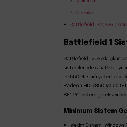
Minimum
Önerilen
Battlefield 1 kaç GB ekran
Battlefield 1 Si
Battlefield 1 2016’da çıkan b
sistemlerinde rahatlıkla oyn
i5-6600K sınıfı yeterli olaca
Radeon HD 7850 ya da GTX
BF1 PC sistem gereksinimleri
Minimum Sistem Ger
İşletim Sistemi: Windows 