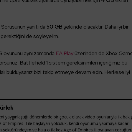
rine göre yüksek ayarlarda oynayabilmek için
4 GB
ekran
?
Sorusunun yanıtı da
50 GB
şeklinde olacaktır. Daha iyi bir
 gerektiğini de söyleyelim.
S oyununu aynı zamanda
EA Play
üzerinden de Xbox Gam
yorsunuz. Battlefield 1 sistem gereksinimleri içeriğimiz bu
dalı bulduysanız bizi takip etmeye devam edin. Herkese iyi
ürlek
ni yaygınlaştığı dönemlerde bir çocuk olarak video oyunlarıyla ilk bakı
e of Empires II ile başlayan yolculuk, kendi oyunumu yapmaya kadar
yun sektöründeyim ve hala o ilk kez Age of Empires II oynayan çocuğun