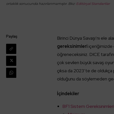
ortaklık sonucunda hazırlanmamıştır. Bkz:
Editöryal Standartlar
Paylaş
Birinci Dünya Savaşı’nı ele a
gereksinimleri
içeriğimizde
öğreneceksiniz. DICE tarafında
çok sevilen büyük savaş oyunu
çıksa da 2023’te de oldukça p
olduğunu da söylemeden ge
İçindekiler
BF1 Sistem Gereksinimler