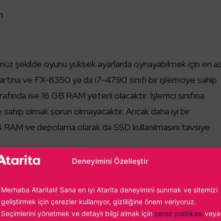
n
nüz şekilde oyunu yüksek ayarlarda oynayabilmek için en a
rtına ve FX-8350 ya da i7-4790 sınıfı bir işlemciye sahip
afında ise 16 GB RAM yeterli olacaktır. İşlemci sınıfına
ahip olmak sorun olmayacaktır. Ancak daha iyi bir
4 RAM ve depolama olarak da SSD kullanılmasını tavsiye
Deneyimini Özelleştir
Merhaba Ataritalı! Sana en iyi Atarita deneyimini sunmak ve sitemizi
geliştirmek için çerezler kullanıyor, gizliliğine önem veriyoruz.
Seçimlerini yönetmek ve detaylı bilgi almak için
çerez politikası
veya