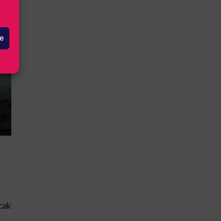
le
cak