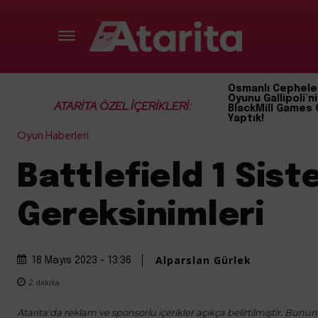
Osmanlı Cephele
Oyunu Gallipoli’ni
ATARİTA ÖZEL İÇERİKLERİ:
BlackMill Games 
Yaptık!
Oyun Haberleri
Battlefield 1 Sis
Gereksinimleri
Alparslan Gürlek
18 Mayıs 2023 - 13:36
2
dakika
Atarita'da reklam ve sponsorlu içerikler açıkça belirtilmiştir. Bunun d