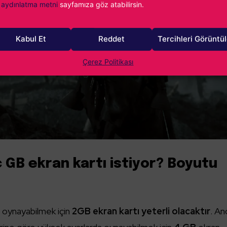
aydınlatma metni
sayfamıza göz atabilirsin.
Kabul Et
Reddet
Tercihleri Görüntü
Çerez Politikası
ç GB ekran kartı istiyor? Boyutu
da oynayabilmek için
2GB ekran kartı yeterli olacaktır
. An