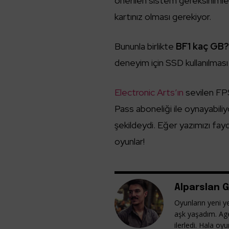
önerilen sistem gereksinimle
kartınız olması gerekiyor.
Bununla birlikte
BF1 kaç GB
deneyim için SSD kullanılması
Electronic Arts’ın
sevilen FP
Pass aboneliği ile oynayabili
şekildeydi. Eğer yazımızı fay
oyunlar!
Alparslan G
Oyunların yeni ye
aşk yaşadım. Ag
ilerledi. Hala o