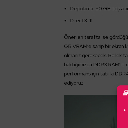
Depolama: 50 GB boş ala
DirectX: 11
Önerilen tarafta ise gördüğü
GB VRAM’e sahip bir ekran ka
olmanız gerekecek. Bellek tar
baktığımızda DDR3 RAM’lere s
performans için tabii ki DDR
ediyoruz.