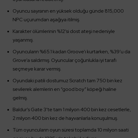
Oyuncu sayısının en yüksek olduğu günde 815,000
NPC uçurumdan aşağıya itilmiş.
Karakter ölümlerinin %12’si dost ateşi nedeniyle
yaşanmış.
Oyuncuların %65.1 kadarı Groove’ı kurtarken, %39’u da
Grove’a saldırmış. Oyuncular çoğunlukla iyi tarafı
seçmeye karar vermiş.
Oyundaki patili dostumuz Scratch tam 750 bin kez
sevilerek alemlerin en “good boy” köpeği haline
gelmiş.
Baldur’s Gate 3’te tam 1 milyon 400 bin kez cesetlerle,
2 milyon 400 bin kez de hayvanlarla konuşulmuş.
Tüm oyuncuların oyun süresi toplamda 10 milyon saati