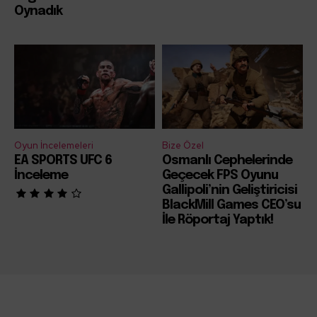
Oynadık
Oyun İncelemeleri
Bize Özel
EA SPORTS UFC 6
Osmanlı Cephelerinde
İnceleme
Geçecek FPS Oyunu
Gallipoli’nin Geliştiricisi
BlackMill Games CEO’su
İle Röportaj Yaptık!