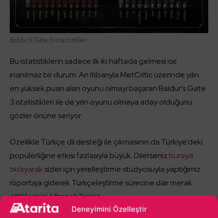
Baldur’s Gate 3 istatistikleri
Bu istatistiklerin sadece ilk iki haftada gelmesi ise
inanılmaz bir durum. An itibarıyla MetCritic üzerinde yılın
en yüksek puan alan oyunu olmayı başaran Baldur’s Gate
3 istatistikleri ile de yılın oyunu olmaya aday olduğunu
gözler önüne seriyor.
Özellikle Türkçe dil desteği ile çıkmasının da Türkiye’deki
popülerliğine etkisi fazlasıyla büyük. Dilerseniz
buraya
tıklayarak
sizler için yerelleştirme stüdyosuyla yaptığımız
röportaja giderek Türkçeleştirme sürecine dair merak
ettiklerinizi öğrenebilirsiniz.
Deneyimini Özelleştir