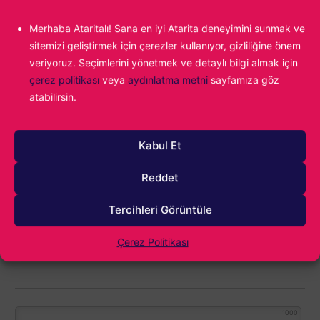
Merhaba Ataritalı! Sana en iyi Atarita deneyimini sunmak ve
Alparslan Gürlek
sitemizi geliştirmek için çerezler kullanıyor, gizliliğine önem
Oyunların yeni yeni yaygınlaştığı dönemlerde
veriyoruz. Seçimlerini yönetmek ve detaylı bilgi almak için
bir çocuk olarak video oyunlarıyla ilk bakışta
çerez politikası
veya
aydınlatma metni
sayfamıza göz
aşk yaşadım. Age of Empires II ile başlayan
atabilirsin.
yolculuk, kendi oyunumu yapmaya kadar
ilerledi. Hala oyun sektöründeyim ve hala o ilk
kez Age of Empires II oynayan çocuğun
Kabul Et
tutkusunu taşıyorum.
Reddet
Tercihleri Görüntüle
Çerez Politikası
1000