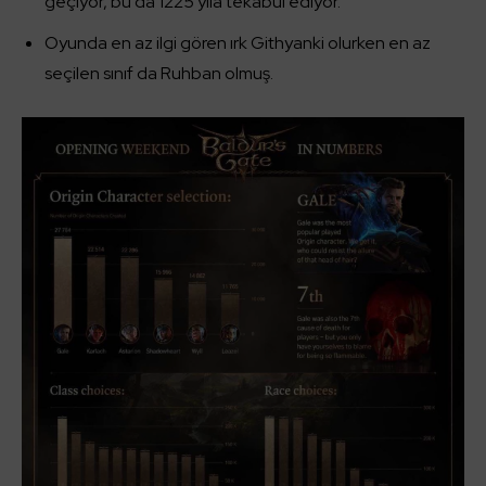
geçiyor, bu da 1225 yıla tekabül ediyor.
Oyunda en az ilgi gören ırk Githyanki olurken en az
seçilen sınıf da Ruhban olmuş.