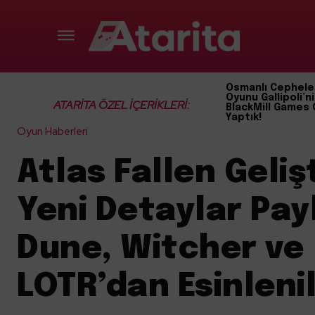
Osmanlı Cephele
Oyunu Gallipoli’ni
ATARİTA ÖZEL İÇERİKLERİ:
BlackMill Games 
Yaptık!
Oyun Haberleri
Atlas Fallen Gelişt
Yeni Detaylar Payl
Dune, Witcher ve
LOTR’dan Esinleni