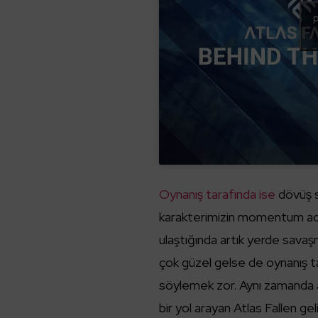
p
Oynanış tarafında ise
dövüş s
karakterimizin momentum adı
ulaştığında artık yerde savaşm
çok güzel gelse de oynanış t
söylemek zor. Aynı zamanda a
bir yol arayan Atlas Fallen ge