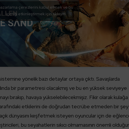
azarlama çerezlerini kabul etmek ve bu
içeriği etkinleştirmek için tıklayın
istemine yönelik bazı detaylar ortaya çıktı. Savaşlarda
nda bir parametresi olacakmış ve bu en yüksek seviyeye
ayı bırakıp, havaya yükselebilecekmişiz. Fikir olarak kulağa
arafındaki etkilerini de doğrudan tecrübe etmeden bir şey
çık dünyasını keşfetmek isteyen oyuncular için de eğlence
liştiricileri, bu seyahatlerin sıkıcı olmamasının önemli olduğ