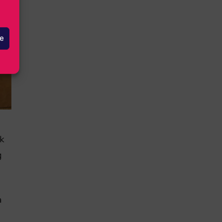
le
k
g
a