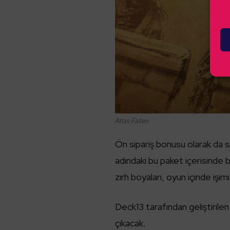
Atlas Fallen
Ön sipariş bonusu olarak da s
adındaki bu paket içerisinde b
zırh boyaları, oyun içinde işi
Deck13 tarafından geliştiril
çıkacak.