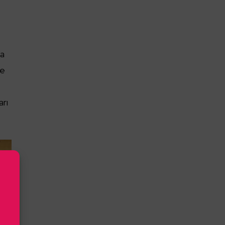
da
le
arı