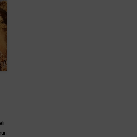
li
unun