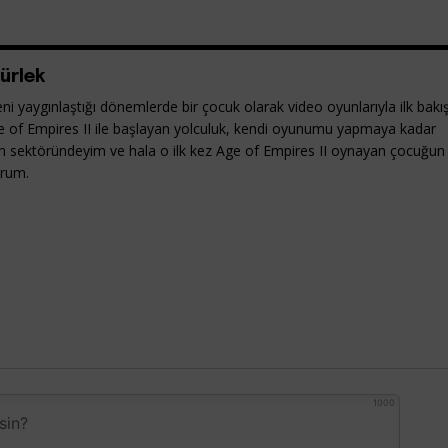
ürlek
ni yaygınlaştığı dönemlerde bir çocuk olarak video oyunlarıyla ilk bakı
e of Empires II ile başlayan yolculuk, kendi oyunumu yapmaya kadar
yun sektöründeyim ve hala o ilk kez Age of Empires II oynayan çocuğun
orum.
1000