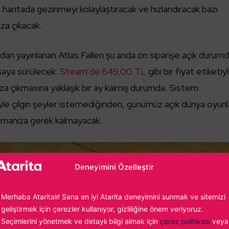
bi haritada gezinmeyi kolaylaştıracak ve hızlandıracak bazı
za çıkacak.
an yayınlanan Atlas Fallen şu anda ön siparişe açık durum
aya sürülecek.
Steam’de 649,00 TL
gibi bir fiyat etiketiy
za çıkmasına yaklaşık bir ay kalmış durumda. Sistem
yle çılgın şeyler istemediğinden, günümüz açık dünya oyunl
olmanıza gerek kalmayacak.
Deneyimini Özelleştir
Merhaba Ataritalı! Sana en iyi Atarita deneyimini sunmak ve sitemizi
geliştirmek için çerezler kullanıyor, gizliliğine önem veriyoruz.
Seçimlerini yönetmek ve detaylı bilgi almak için
çerez politikası
veya