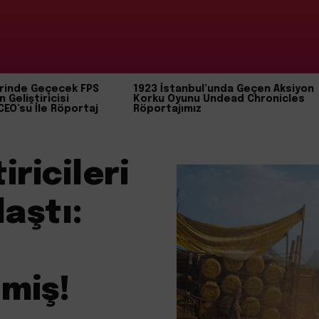
rinde Geçecek FPS
1923 İstanbul’unda Geçen Aksiyon
n Geliştiricisi
Korku Oyunu Undead Chronicles
CEO’su İle Röportaj
Röportajımız
iricileri
aştı:
lmiş!