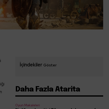
i
İçindekiler
Göster
iği
Daha Fazla Atarita
ün
Oyun Makaleleri