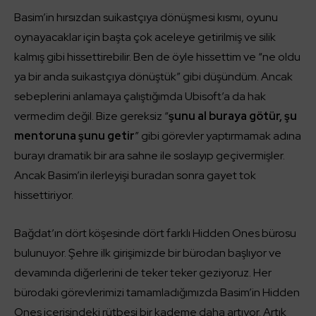
Basim’in hırsızdan suikastçıya dönüşmesi kısmı, oyunu
oynayacaklar için başta çok aceleye getirilmiş ve silik
kalmış gibi hissettirebilir. Ben de öyle hissettim ve “ne oldu
ya bir anda suikastçıya dönüştük” gibi düşündüm. Ancak
sebeplerini anlamaya çalıştığımda Ubisoft’a da hak
vermedim değil. Bize gereksiz “
şunu al buraya götür, şu
mentoruna şunu getir
” gibi görevler yaptırmamak adına
burayı dramatik bir ara sahne ile soslayıp geçivermişler.
Ancak Basim’in ilerleyişi buradan sonra gayet tok
hissettiriyor.
Bağdat’ın dört köşesinde dört farklı Hidden Ones bürosu
bulunuyor. Şehre ilk girişimizde bir bürodan başlıyor ve
devamında diğerlerini de teker teker geziyoruz. Her
bürodaki görevlerimizi tamamladığımızda Basim’in Hidden
Ones içerisindeki rütbesi bir kademe daha artıyor. Artık