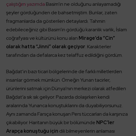
çalıştığım yazımda
Basim’in ne olduğunu anlayamadığı
şeyler gördüğünden de bahsetmiştim. Bunlar, zaten
fragmanlarda da gösterilen detaylardı. Tahmin
edebileceğiniz gibi Basim’in gördüğü karanlık varlık, İslam
coğrafyası ve kültürünü konu alan
Mirage’da “Cin”
olarak hatta “Jinni” olarak geçiyor
. Karakterler
tarafından da defalarca kez telaffuz edildiğini gördüm.
Bağdat’ın bazı ticari bölgelerinde de farklı milletlerden
insanlar görmek mümkün. Örneğin Yunan tacirler,
ürünlerini satmak için Dünya’nın merkezi olarak atfedilen
Bağdat’a sık sık geliyor. Pazarda dolaşırken kendi
aralarında Yunanca konuştuklarını da duyabiliyorsunuz.
Aynı zamanda Farsça konuşan Pers tüccarları da karşınıza
çıkabiliyor. Haritanın büyük bir bölümünde
NPC’ler
Arapça konuştuğu için
dili bilmeyenlerin anlaması