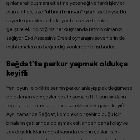
ışınlanarak düşmanı alt etme yeteneği ve farklı işlevleri
olan aletleri, size “
ultimate insan
” gibi hissettiriyor. Bu
sayede görevlerde farklı yöntemler ve taktikler
geliştirerek indirdiğiniz her düşmanda tatmin olmanızı
sağlıyor. Eski Assassin’s Creed oynanışını sevenlerin de
muhtemelen en beğendiği yönlerden birisi budur.
Bağdat’ta parkur yapmak oldukça
keyifli
Yeni oyun ile birlikte serinin parkur anlayışı pek değişmese
de eklenen yeni şeyler çok hoşuma gitti. Uzun sırıkların
tepesinden tutunup onlarla sürüklenmek gayet keyifli.
Aynı zamanda Bağdat, kompleks bir şehir olduğu için
binaların çatılarında dolaşmak eskisinden daha kolay ve
zevkli geldi. İslam coğrafyasında evlerin çatıları cami