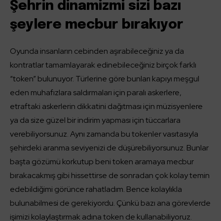
Şehrin dinamizmi sizi bazı
şeylere mecbur bırakıyor
Oyunda insanların cebinden aşırabileceğiniz ya da
kontratlar tamamlayarak edinebileceğiniz birçok farklı
“token” bulunuyor. Türlerine göre bunları kapıyı meşgul
eden muhafızlara saldırmaları için paralı askerlere,
etraftaki askerlerin dikkatini dağıtması için müzisyenlere
ya da size güzel bir indirim yapması için tüccarlara
verebiliyorsunuz. Aynı zamanda bu tokenler vasıtasıyla
şehirdeki aranma seviyenizi de düşürebiliyorsunuz. Bunlar
başta gözümü korkutup beni token aramaya mecbur
bırakacakmış gibi hissettirse de sonradan çok kolay temin
edebildiğimi görünce rahatladım. Bence kolaylıkla
bulunabilmesi de gerekiyordu. Çünkü bazı ana görevlerde
işimizi kolaylaştırmak adına token de kullanabiliyoruz.