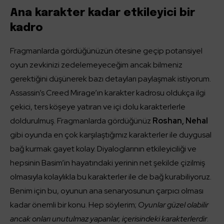
Ana karakter kadar etkileyici bir
kadro
Fragmanlarda gördüğünüzün ötesine geçip potansiyel
oyun zevkinizi zedelemeyeceğim ancak bilmeniz
gerektiğini düşünerek bazı detayları paylaşmak istiyorum.
Assassin’s Creed Mirage’ın karakter kadrosu oldukça ilgi
çekici, ters köşeye yatıran ve içi dolu karakterlerle
doldurulmuş. Fragmanlarda gördüğünüz
Roshan, Nehal
gibi oyunda en çok karşılaştığımız karakterler ile duygusal
bağ kurmak gayet kolay. Diyaloglarının etkileyiciliği ve
hepsinin Basim’in hayatındaki yerinin net şekilde çizilmiş
olmasıyla kolaylıkla bu karakterler ile de bağ kurabiliyoruz.
Benim için bu, oyunun ana senaryosunun çarpıcı olması
kadar önemli bir konu. Hep söylerim;
Oyunlar güzel olabilir
ancak onları unutulmaz yapanlar, içerisindeki karakterlerdir
.