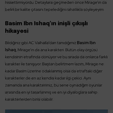
hissettirmiyordu. Detaylara geçmeden önce Mirage’ın da
belirli bir kalite çıtasını tepelediğini rahatlıkla söyleyeyim.
Basim Ibn Ishaq’ın inişli çıkışlı
hikayesi
Bildiğiniz gibi AC Valhalla’dan tanıdığımız
Basim Ibn
Ishaq
, Mirage’ın da ana karakteri. Bütün olay örgüsü
kendisinin etrafında dönüyor ve bu sırada da onlarca farklı
karakter ile tanışıyor. Baştan belirtmem lazım, Mirage ne
kadar Basim üzerine odaklanmış olsa da etraftaki diğer
karakterler de en az kendisi kadar ilgi çekici. Aynı
zamanda ana karakterimiz, bu sene oynadığım oyunlar
arasında en iyi tasarlanmış ve en iyi diyaloglara sahip
karakterlerden birisi olabilir.