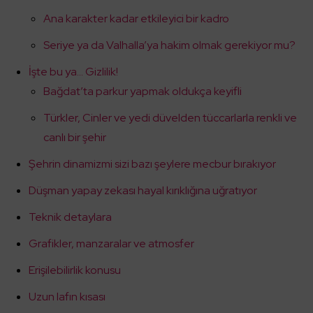
Ana karakter kadar etkileyici bir kadro
Seriye ya da Valhalla’ya hakim olmak gerekiyor mu?
İşte bu ya… Gizlilik!
Bağdat’ta parkur yapmak oldukça keyifli
Türkler, Cinler ve yedi düvelden tüccarlarla renkli ve
canlı bir şehir
Şehrin dinamizmi sizi bazı şeylere mecbur bırakıyor
Düşman yapay zekası hayal kırıklığına uğratıyor
Teknik detaylara
Grafikler, manzaralar ve atmosfer
Erişilebilirlik konusu
Uzun lafın kısası