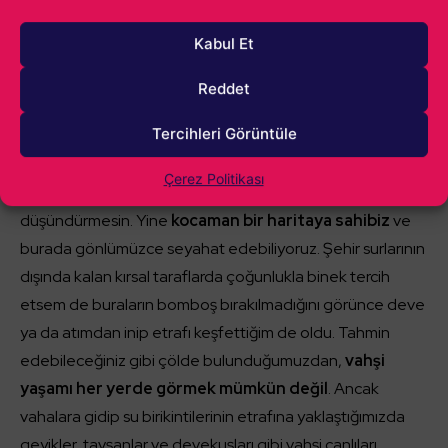
Kabul Et
Reddet
Tercihleri Görüntüle
Çerez Politikası
Tabii böyle bir kıyaslama sizlere Bağdat’ın küçük olduğunu
düşündürmesin. Yine
kocaman bir haritaya sahibiz
ve
burada gönlümüzce seyahat edebiliyoruz. Şehir surlarının
dışında kalan kırsal taraflarda çoğunlukla binek tercih
etsem de buraların bomboş bırakılmadığını görünce deve
ya da atımdan inip etrafı keşfettiğim de oldu. Tahmin
edebileceğiniz gibi çölde bulunduğumuzdan,
vahşi
yaşamı her yerde görmek mümkün değil
. Ancak
vahalara gidip su birikintilerinin etrafına yaklaştığımızda
geyikler, tavşanlar ve devekuşları gibi vahşi canlıları