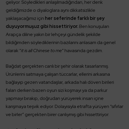
geliyor. Söyledikleri anlaşılmadığından, her denk
geldiğimizde o diyaloglara aynı dikkatsizlikle
yaklaşacağımız için
her seferinde farklı bir şey
duyuyormuşuz gibi hissettiriyor.
Ben konuşulan
Arapça diline yakın bir lehçeyi gündelik şekilde
bildiğimden söylediklerinin bazılarını anlasam da genel
olarak “
it is all Chinese to me
” havasında gezdim.
Bağdat gerçekten canlı bir şehir olarak tasarlanmış.
Ürünlerini satmaya çalışan tüccarlar, ellerini arkasına
bağlayıp gezen vatandaşlar, arkada halı döven birileri
falan derken bazen oyun sizi koşmayı ya da parkur
yapmayı bırakıp, doğrudan yürüyerek insan içine
karışmaya teşvik ediyor. Dolayısıyla etrafta yürüyen “sıfırlar
ve birler” gerçekten birer canlıymış gibi hissettiriyor.