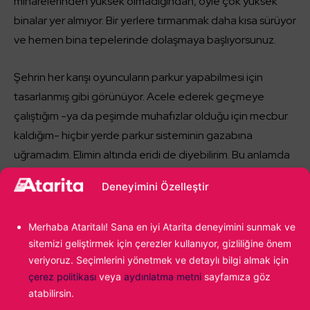
minarelerinden yüksek olmadığından, öyle çok yüksek
binalar yer almıyor. Bir yerlere tırmanmak daha kısa sürüyor
ve hemen bina tepelerinde dolaşmaya başlıyorsunuz.
Şehrin her karışı oyuncuların parkur yapabilmesi için
tasarlanmış gibi görünüyor. Acele ederek geçmeye
çalıştığım -ya da peşimde muhafızlar olduğu için mecbur
kaldığım- hiçbir yerde parkur sisteminin gazabına
uğramadım. Elimin altında eridi de diyebilirim. Bu anlamda
parkur yapmak yeni oyunda da
en az Assassin’s Creed
Deneyimini Özelleştir
Unity’de olduğu kadar keyifli geldi
. Son üç oyunun
dünyaları çok büyük olduğu için şehirlerde bile binek ile
Merhaba Ataritalı! Sana en iyi Atarita deneyimini sunmak ve
dolaşıyordum.
sitemizi geliştirmek için çerezler kullanıyor, gizliliğine önem
veriyoruz. Seçimlerini yönetmek ve detaylı bilgi almak için
çerez politikası
veya
aydınlatma metni
sayfamıza göz
atabilirsin.