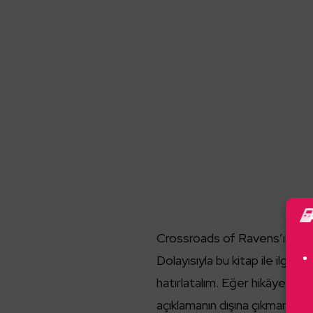
Crossroads of Ravens’ın
Leh
Dolayısıyla bu kitap ile ilgili
hatırlatalım. Eğer hikâyeyi ilk
açıklamanın dışına çıkmanızı 