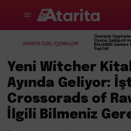
Osmanlı Cephele
Oyunu Gallipoli’ni
ATARİTA ÖZEL İÇERİKLERİ:
BlackMill Games 
Yaptık!
Yeni Witcher Kitab
Ayında Geliyor: İş
Crossorads of Rav
İlgili Bilmeniz Ge