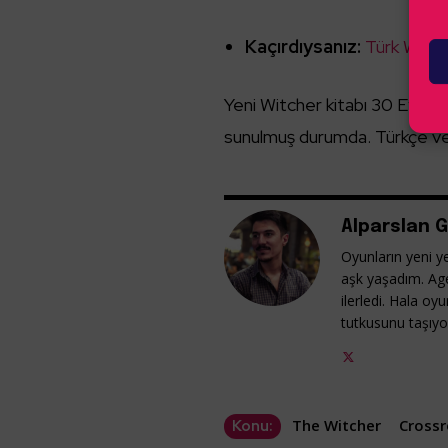
Kaçırdıysanız:
Türk Witche
Yeni Witcher kitabı 30 Eylül’d
sunulmuş durumda. Türkçe ve
Alparslan G
Oyunların yeni ye
aşk yaşadım. Ag
ilerledi. Hala o
tutkusunu taşıy
The Witcher
Crossr
Konu: