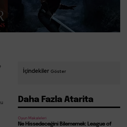
e
İçindekiler
Göster
Daha Fazla Atarita
ğu
Oyun Makaleleri
Ne Hissedeceğini Bilememek: League of