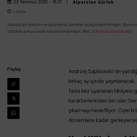
Alparslan Gürlek
23 Temmuz 2025 - 16:37
2
dakika
Atarita'da reklam ve sponsorlu içerikler açıkça belirtilmiştir. Bunun d
ortaklık sonucunda hazırlanmamıştır. Bkz:
Editöryal Standartlar
Paylaş
Andrzej Sapkowski’nin yazdığ
birkaç ay içinde yayınlanacak
fazla kez uyarlanan hikâyesi
karakterlerinden biri olan Ge
çıkarmayı hedefliyor. Öyle ki 
dönemlere kadar gerileyeceğ