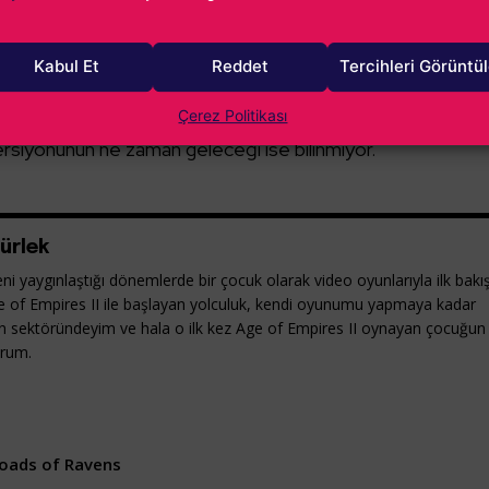
r ile tanışın
Kabul Et
Reddet
Tercihleri Görüntü
e yayımlanacak ve şu anda 25 dolar ön sipariş fiyatıyla satı
Çerez Politikası
rsiyonunun ne zaman geleceği ise bilinmiyor.
ürlek
ni yaygınlaştığı dönemlerde bir çocuk olarak video oyunlarıyla ilk bakı
e of Empires II ile başlayan yolculuk, kendi oyunumu yapmaya kadar
yun sektöründeyim ve hala o ilk kez Age of Empires II oynayan çocuğun
orum.
oads of Ravens