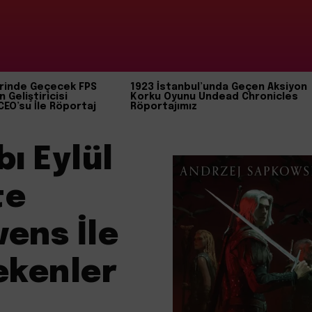
rinde Geçecek FPS
1923 İstanbul’unda Geçen Aksiyon
n Geliştiricisi
Korku Oyunu Undead Chronicles
CEO’su İle Röportaj
Röportajımız
ı Eylül
te
ens İle
rekenler