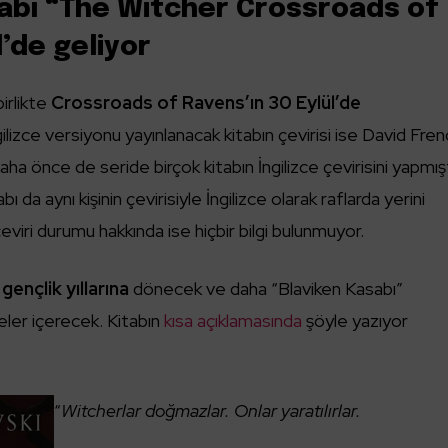
tabı “The Witcher Crossroads of
’de geliyor
irlikte
Crossroads of Ravens’ın 30 Eylül’de
ilizce versiyonu yayınlanacak kitabın çevirisi ise David Fre
aha önce de seride birçok kitabın İngilizce çevirisini yapmışt
 da aynı kişinin çevirisiyle İngilizce olarak raflarda yerini
eviri durumu hakkında ise hiçbir bilgi bulunmuyor.
gençlik yıllarına
dönecek ve daha “Blaviken Kasabı”
eler içerecek. Kitabın
kısa açıklamasında
şöyle yazıyor
“
Witcherlar doğmazlar. Onlar yaratılırlar.