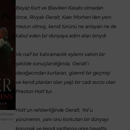
Beyaz Kurt ve Blaviken Kasabı olmadan
önce, Rivyalı Geralt, Kaer Morhen’den yeni
mezun olmuş, kendi türünü ne anlayan ne de
kabul eden bir dünyaya adım atan biriydi.
Ve naif bir kahramanlık eylemi vahim bir
şekilde sonuçlandığında, Geralt’ı
darağacından kurtaran, gizemli bir geçmişi
ve kendi planları olan yaşlı bir cadı avcısı olan
Preston Holt’tur.
Holt’un rehberliğinde Geralt, Yol’u
arafından
yürümenin, yani onu korkutan bir dünyayı
Panepinto
korumak ve kendi şartlarına göre hayatta