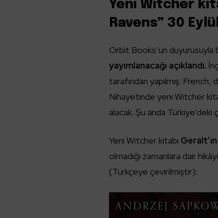
Yeni Witcher ki
Ravens” 30 Eylül
Orbit Books’un duyurusuyla b
yayımlanacağı açıklandı.
İng
tarafından yapılmış. French, d
Nihayetinde yeni Witcher kitabı
alacak. Şu anda Türkiye’deki ç
Yeni Witcher kitabı
Geralt’ın 
olmadığı zamanlara dair hikây
(Türkçeye çevirilmiştir):