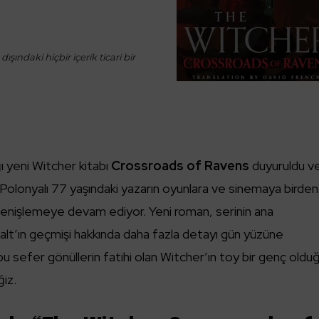
ışındaki hiçbir içerik ticari bir
ı yeni Witcher kitabı
Crossroads of Ravens
duyuruldu v
. Polonyalı 77 yaşındaki yazarın oyunlara ve sinemaya birden
 genişlemeye devam ediyor. Yeni roman, serinin ana
ralt’ın geçmişi hakkında daha fazla detayı gün yüzüne
bu sefer gönüllerin fatihi olan Witcher’ın toy bir genç oldu
iz.