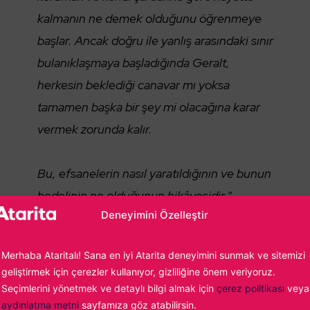
kalmanın ne demek olduğunu öğrenmeye
başlar. Ancak doğru ile yanlış arasındaki sınır
bulanıklaşmaya başladığında Geralt,
herkesin beklediği canavar mı yoksa
tamamen başka bir şey mi olacağına karar
vermek zorunda kalır.
Bu, efsanelerin nasıl yaratıldığının ve bunun
bedelinin ne olduğunun hikâyesidir.
“
Deneyimini Özelleştir
çe sürümü geçen yılın kasım ayında yayınlanmıştı.
Merhaba Ataritalı! Sana en iyi Atarita deneyimini sunmak ve sitemizi
 internette çeşitli sürprizbozan içeriklere denk gelebileceğiniz
geliştirmek için çerezler kullanıyor, gizliliğine önem veriyoruz.
 kez ve sıfırdan tüketmek istiyorsanız, yukarıdaki kısa
Seçimlerini yönetmek ve detaylı bilgi almak için
çerez politikası
veya
önermiyoruz.
aydınlatma metni
sayfamıza göz atabilirsin.