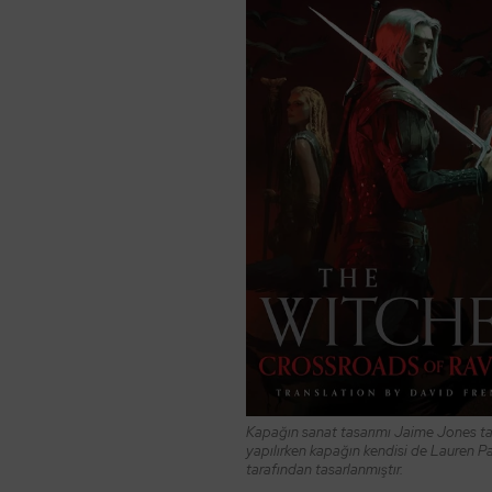
Kapağın sanat tasarımı Jaime Jones t
yapılırken kapağın kendisi de Lauren 
tarafından tasarlanmıştır.