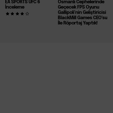
EA SPORTS UFC 6
Osmanlı Cephelerinde
İnceleme
Geçecek FPS Oyunu
Gallipoli’nin Geliştiricisi
BlackMill Games CEO’su
İle Röportaj Yaptık!