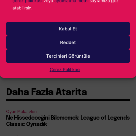
çerez politikası
veya
aydınlatma metni
sayfamıza göz
atabilirsin.
Kabul Et
Reddet
Tercihleri Görüntüle
İçindekiler
Göster
Çerez Politikası
Daha Fazla Atarita
Oyun Makaleleri
Ne Hissedeceğini Bilememek: League of Legends
Classic Oynadık