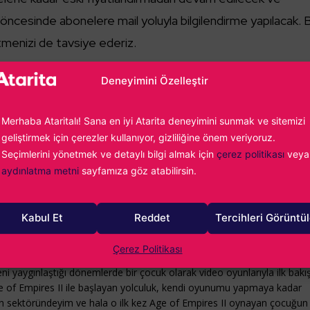
öncesinde abonelere mail yoluyla bilgilendirme yapılacak. 
etmenizi de tavsiye ederiz.
Deneyimini Özelleştir
ol fiyatları, oyun zamları derken son olarak da Xbox Game
nınca nakavt yumruğunu yemiş olduk. Şu anda bir haberi
Merhaba Ataritalı! Sana en iyi Atarita deneyimini sunmak ve sitemizi
ilirsem, işte tam o kadar üzgünüm.
Türkiye’de oyuncu olm
geliştirmek için çerezler kullanıyor, gizliliğine önem veriyoruz.
or.
Seçimlerini yönetmek ve detaylı bilgi almak için
çerez politikası
veya
aydınlatma metni
sayfamıza göz atabilirsin.
 6 Temmuz tarihinden itibaren geçerli olacak.
Kabul Et
Reddet
Tercihleri Görüntü
Çerez Politikası
ürlek
ni yaygınlaştığı dönemlerde bir çocuk olarak video oyunlarıyla ilk bakı
e of Empires II ile başlayan yolculuk, kendi oyunumu yapmaya kadar
yun sektöründeyim ve hala o ilk kez Age of Empires II oynayan çocuğun