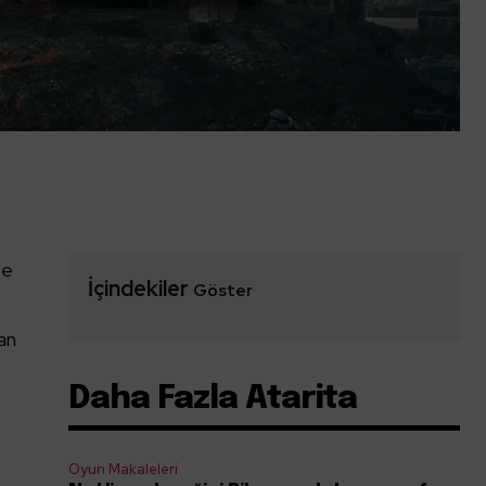
ğe
İçindekiler
Göster
yan
Daha Fazla Atarita
Oyun Makaleleri