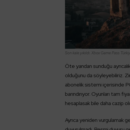
Son kale yıkıldı. Xbox Game Pass Türkiye
Öte yandan sunduğu ayrıcalı
olduğunu da söyleyebiliriz. Z
abonelik sistemi içerisinde P
barındırıyor. Oyunları tam fiyat
hesaplasak bile daha cazip ol
Ayrıca yeniden vurgulamak ger
duyurulmadı. Resmi duyuru g