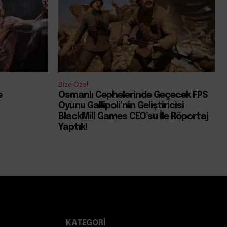
Bize Özel
e
Osmanlı Cephelerinde Geçecek FPS
Oyunu Gallipoli’nin Geliştiricisi
BlackMill Games CEO’su İle Röportaj
Yaptık!
KATEGORI