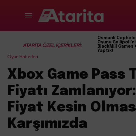
Osmanlı Cephele
Oyunu Gallipoli’ni
ATARİTA ÖZEL İÇERİKLERİ:
BlackMill Games 
Yaptık!
Oyun Haberleri
Xbox Game Pass T
Fiyatı Zamlanıyor:
Fiyat Kesin Olma
Karşımızda