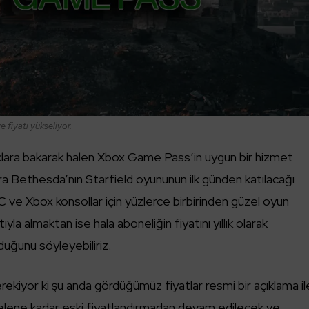
 fiyatı yükseliyor.
klara bakarak halen Xbox Game Pass’in uygun bir hizmet
ira Bethesda’nın Starfield oyununun ilk günden katılacağı
C ve Xbox konsollar için yüzlerce birbirinden güzel oyun
ıyla almaktan ise hala aboneliğin fiyatını yıllık olarak
duğunu söyleyebiliriz.
ekiyor ki şu anda gördüğümüz fiyatlar resmi bir açıklama il
elene kadar eski fiyatlandırmadan devam edilecek ve