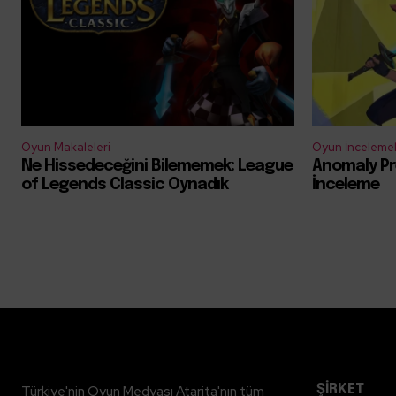
Oyun Makaleleri
Oyun İncelemel
Ne Hissedeceğini Bilememek: League
Anomaly Pr
of Legends Classic Oynadık
İnceleme
ŞİRKET
Türkiye'nin Oyun Medyası Atarita'nın tüm