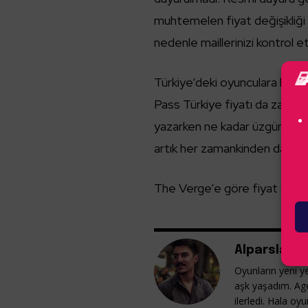
muhtemelen fiyat değişikliği 
nedenle maillerinizi kontrol 
Türkiye’deki oyunculara kons
Pass Türkiye fiyatı da zamla
yazarken ne kadar üzgün olab
artık her zamankinden daha z
The Verge’e göre fiyat artışı
Alparslan G
Oyunların yeni ye
aşk yaşadım. Ag
ilerledi. Hala o