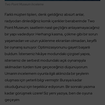
Two Point Museum İnceleme
Farklı müşteri tipleri, denk geldiğiniz absürt anlar,
radyodan dinlediğiniz komik içerikler beraberinde Two
Point Museum; saatlerin nasıl geçtiğini anlayamayacağınız
bir yapı vadediyor. Herhangi kasma, çökme gibi bir sorun
yaşamadan ve uzun yüklenme ekranları olmadan, keyifli
bir oynanış sunuyor. Optimizasyonunu gayet başarılı
buldum. İsterseniz hikâye modundaki çizgisel yapısı,
isterseniz de serbest modundaki açık oynanışıyla
sıkılmadan türden türe geçeceğinizi düşünüyorum.
Umarım incelemem oyunla ilgili aklınızda bir şeylerin
oluşması için yeterli bilgi vermiştir. Buraya kadar
okuduğunuz için teşekkür ediyorum. Bir sonraki yazıma
kadar görüşmek üzere! Siz yeni yazıya, ben de oyuna
geçeyim.