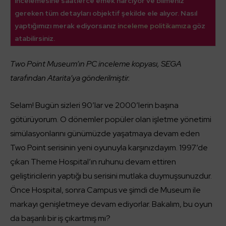
incelemesine saatlerce emek harcıyor ve bilmeniz
gereken tüm detayları objektif şekilde ele alıyor. Nasıl
yaptığımızı merak ediyorsanız
inceleme politikamıza
göz
atabilirsiniz.
Two Point Museum’ın PC inceleme kopyası, SEGA
tarafından Atarita’ya gönderilmiştir.
Selam! Bugün sizleri 90’lar ve 2000’lerin başına
götürüyorum. O dönemler popüler olan işletme yönetimi
simülasyonlarını günümüzde yaşatmaya devam eden
Two Point serisinin yeni oyunuyla karşınızdayım. 1997’de
çıkan Theme Hospital’ın ruhunu devam ettiren
geliştiricilerin yaptığı bu serisini mutlaka duymuşsunuzdur.
Önce Hospital, sonra Campus ve şimdi de Museum ile
markayı genişletmeye devam ediyorlar. Bakalım, bu oyun
da başarılı bir iş çıkartmış mı?