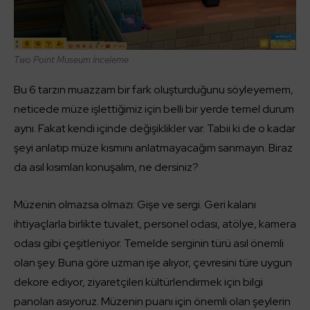
Two Point Museum İnceleme
Bu 6 tarzın muazzam bir fark oluşturduğunu söyleyemem,
neticede müze işlettiğimiz için belli bir yerde temel durum
aynı. Fakat kendi içinde değişiklikler var. Tabii ki de o kadar
şeyi anlatıp müze kısmını anlatmayacağım sanmayın. Biraz
da asıl kısımları konuşalım, ne dersiniz?
Müzenin olmazsa olmazı: Gişe ve sergi. Geri kalanı
ihtiyaçlarla birlikte tuvalet, personel odası, atölye, kamera
odası gibi çeşitleniyor. Temelde serginin türü asıl önemli
olan şey. Buna göre uzman işe alıyor, çevresini türe uygun
dekore ediyor, ziyaretçileri kültürlendirmek için bilgi
panoları asıyoruz. Müzenin puanı için önemli olan şeylerin