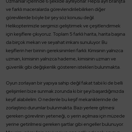
Uzmanlar içlerinde 6 şekilde ayrılıyorlar. Hepsi ayrı branşta
ve farklı maceralarda görevlendirilebilirken diğer
görevlilerde böyle bir şey söz konusu değil.
Helikopterimizle sergimizi geliştirmek ve çeşitlendirmek
için keşiflere çıkıyoruz. Toplam 5 farklı harita, harita başına
da birçok mekan ve seyahat imkanı sunuluyor. Bu
keşiflerin her birinin gereksinimleri farklı. Kimisinin yalnızca
uzman, kimisinin yalnızca hademe, kimisinin uzman ve
güvenlik gibi değişkenlik gösteren istekleri bulunmakta.
Oyun zorlayan bir yapıya sahip değil fakat tabii ki de belli
gelişimleri bize sunmak zorunda ki bir şeyi başardığımızda
keyif alabilelim. O nedenle bu keşif mekaniklerinde de
zorlaştırıcı durumlar bulunmakta. Bazı yerlere gitmesi
gereken görevlinin yeteneği, o yerin açılması için müzede
yerine getirilmesi gereken şartlar gibi engeller bulunuyor.