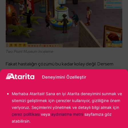
Two Point Museum İnceleme
Fakat hastalığın çözümü bu kadar kolay değil. Dersem
inanmayın, o da gayet kolay. Çivi çiviyi söker mantığını hiç
Deneyimini Özelleştir
duymuş muydunuz? Bu durum da birazcık öyle bir şey.
Keşifte olan şey için keşfe çıkmak gerekiyor. Şifalı sular her
Merhaba Ataritalı! Sana en iyi Atarita deneyimini sunmak ve
derde deva, benden söylemesi!
sitemizi geliştirmek için çerezler kullanıyor, gizliliğine önem
veriyoruz. Seçimlerini yönetmek ve detaylı bilgi almak için
Hikâye modu bu 6 tarz sergiyle biraz biraz içli dışlı
çerez politikası
veya
aydınlatma metni
sayfamıza göz
olacağımız şekilde bir oraya, bir buraya yaptırdığı için
atabilirsin.
spesifik olarak tarzlardan birisini çok da keyifli