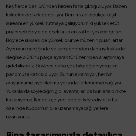
Keşiflerde bazı üründen birden fazla çıktığı oluyor. Bazen
kaliteleri de fark edebiliyor. Ben imkan oldukça keşif
süresini en yüksek tutmaya çalışıyorum ki yüksek etüt
puanı sebebiyle gelecek ürün en kaliteli şekilde gelsin.
Böylece süksesi de yüksek olur ve müzenin puanı artar.
Aynı ürün geldiğinde ve sergilenenden daha iyi kalitede
değilse o ürünü parçalayarak tür üzerinden araştırmaya
gidebiliyoruz. Böylece daha çok bilgi öğreniyoruz ve
panomuza katkısı oluyor. Bununla kalmıyor, her bir
araştırmamız aydınlanma yolunda ilerlememizi sağlıyor.
Yukarılarda söylediğim gibi avantajları da bunlarla birlikte
kazanıyoruz. İlerledikçe yeni ögeler keşfediyor, o tür
özelinde Kudosh’un bile uzanamayacağı yerlere
uzanıyoruz.
Bina tasarımınızla detaylıca