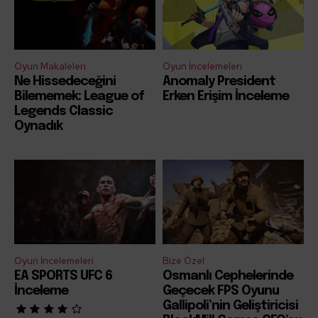
Oyun Makaleleri
Oyun İncelemeleri
Ne Hissedeceğini
Anomaly President
Bilememek: League of
Erken Erişim İnceleme
Legends Classic
Oynadık
Oyun İncelemeleri
Bize Özel
EA SPORTS UFC 6
Osmanlı Cephelerinde
İnceleme
Geçecek FPS Oyunu
Gallipoli’nin Geliştiricisi