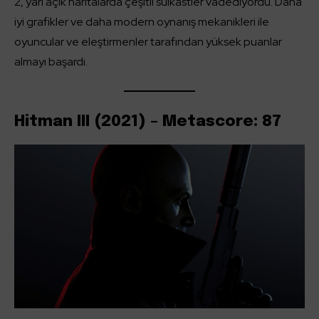
2, yarı açık haritalarda çeşitli suikastler vadediyordu. Daha
iyi grafikler ve daha modern oynanış mekanikleri ile
oyuncular ve eleştirmenler tarafından yüksek puanlar
almayı başardı.
Hitman III (2021) – Metascore: 87