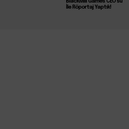
BlackMill Games CEO’su
İle Röportaj Yaptık!