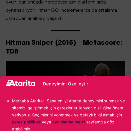
oyun, günümüzde neredeyse tüm platformlarda
oynanabiliyor. Hitman GO, incelemelerde de ortalama
üstü puanlar almayı başardı.
Hitman Sniper (2015) – Metascore:
TDB
Deneyimini Özelleştir
Merhaba Ataritalı! Sana en iyi Atarita deneyimini sunmak ve
sitemizi geliştirmek için çerezler kullanıyor, gizliliğine önem
veriyoruz. Seçimlerini yönetmek ve detaylı bilgi almak için
çerez politikası
veya
aydınlatma metni
sayfamıza göz
atabilirsin.