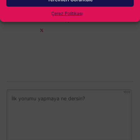
ilerledi. Hala oyun sektöründeyim ve hala o ilk
kez Age of Empires II oynayan çocuğun
Çerez Politikası
tutkusunu taşıyorum.
1000