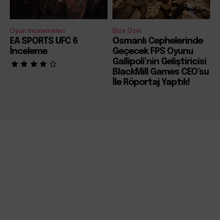
Oyun İncelemeleri
Bize Özel
EA SPORTS UFC 6
Osmanlı Cephelerinde
İnceleme
Geçecek FPS Oyunu
Gallipoli’nin Geliştiricisi
BlackMill Games CEO’su
İle Röportaj Yaptık!