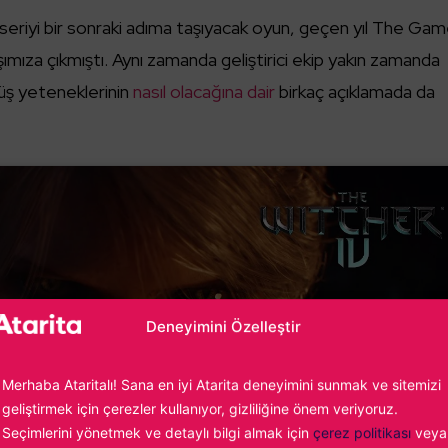
seriyi bir sonraki adıma taşıyacak oyun, geçen yıl The Ga
şımıza çıkmıştı. Aynı zamanda geliştirici ekip yakın zamanda
vüş yeteneklerinin
nasıl olacağına dair
birkaç açıklamada da
Deneyimini Özelleştir
azarlama çerezlerini kabul etmek ve bu
içeriği etkinleştirmek için tıklayın
Merhaba Ataritalı! Sana en iyi Atarita deneyimini sunmak ve sitemizi
geliştirmek için çerezler kullanıyor, gizliliğine önem veriyoruz.
Seçimlerini yönetmek ve detaylı bilgi almak için
çerez politikası
veya