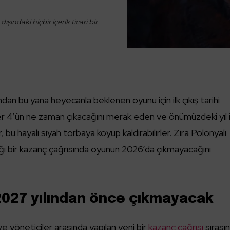
ışındaki hiçbir içerik ticari bir
n bu yana heyecanla beklenen oyunu için ilk çıkış tarihi
her 4’ün ne zaman çıkacağını merak eden ve önümüzdeki yıl i
bu hayali siyah torbaya koyup kaldırabilirler. Zira Polonyalı
ptığı bir kazanç çağrısında oyunun 2026’da çıkmayacağını
2027 yılından önce çıkmayacak
e yöneticiler arasında yapılan yeni bir
kazanç çağrısı
sırası