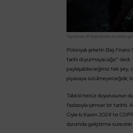
Yayınlanan ilk fragmandan bir ekran gö
Polonyalı şirketin Baş Finans
tarihi duyurmayacağız” dedi. 
paylaşabileceğimiz tek şey, o
piyasaya sürülmeyeceğidir, bu
Tabii ki henüz duyurusunun 
fazlasıyla iyimser bir tarihti
Öyle ki Kasım 2024’te CDPR 
durumda geliştirme sürecinin h