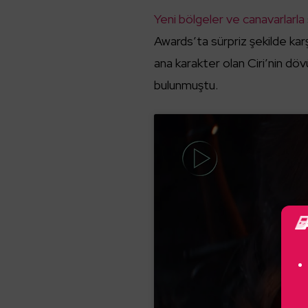
Yeni bölgeler ve canavarlarla
Awards’ta sürpriz şekilde kar
ana karakter olan Ciri’nin dö
bulunmuştu.
p