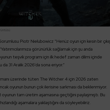
rüntüsü.
 Sorumlusu Piotr Nielubowicz “Henüz oyun için kesin bir çıkı
“Yatırımcılarımıza görünürlük sağlamak için şu anda
yunun teşvik programı için ilk hedef zaman dilimi içinde
 da 31 Aralık 2026’da sona eriyor.”
dumanı üzerinde tüten The Witcher 4 için 2026 zaten
. Ancak oyunun bunun çok ilerisine sarkması da beklenmiyor.
oyunun tam üretim aşamasına geçtiğini paylaşmıştı. Bu
ızlandığı aşamalara yaklaştığını da söyleyebiliriz.