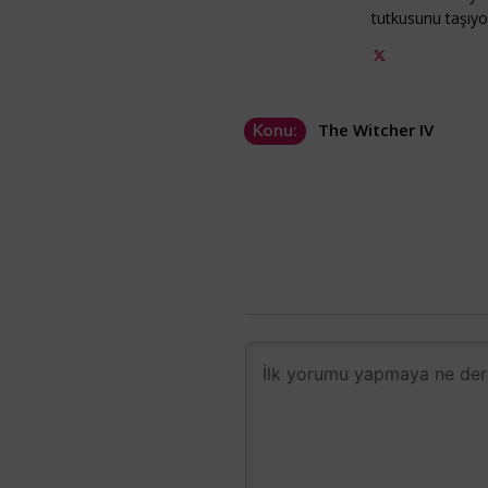
tutkusunu taşıy
The Witcher IV
Konu: