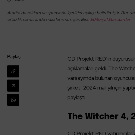
Atarita'da reklam ve sponsorlu içerikler açıkça belirtilmiştir. Bunun d
ortaklık sonucunda hazırlanmamıştır. Bkz:
Editöryal Standartlar
Paylaş
CD Projekt RED’in duyurusunda
açıklamaları geldi. The Witc
varsayımda bulunan oyuncular, 
şirket, 2024 mali yılı için ya
paylaştı.
The Witcher 4, 
CD Projekt RED yatırımcılar v