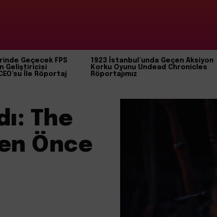
rinde Geçecek FPS
1923 İstanbul’unda Geçen Aksiyon
n Geliştiricisi
Korku Oyunu Undead Chronicles
CEO’su İle Röportaj
Röportajımız
dı: The
den Önce