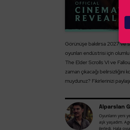
Görünüşe bakılırsa 2027 ve s
oyunları endüstrisi için olu
The Elder Scrolls VI ve Fallout 
zaman çıkacağı belirsizliğini 
muydunuz? Fikirlerinizi payla
Alparslan G
Oyunların yeni ye
aşk yaşadım. Ag
ilerledi. Hala o