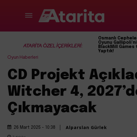
Osmanlı Cephele
Oyunu Gallipoli’ni
ATARİTA ÖZEL İÇERİKLERİ:
BlackMill Games 
Yaptık!
Oyun Haberleri
CD Projekt Açıkla
Witcher 4, 2027’
Çıkmayacak
Alparslan Gürlek
26 Mart 2025 - 10:38
2
dakika