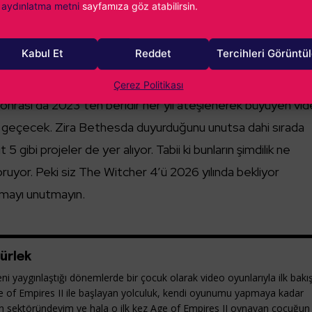
aydınlatma metni
sayfamıza göz atabilirsin.
Kabul Et
Reddet
Tercihleri Görüntü
Çerez Politikası
onrası da 2023’ten beridir her yıl ateşlenerek büyüyen vi
mlu geçecek. Zira Bethesda duyurduğunu unutsa dahi sırada
5 gibi projeler de yer alıyor. Tabii ki bunların şimdilik ne
koruyor. Peki siz The Witcher 4’ü 2026 yılında bekliyor
şmayı unutmayın.
ürlek
ni yaygınlaştığı dönemlerde bir çocuk olarak video oyunlarıyla ilk bakı
e of Empires II ile başlayan yolculuk, kendi oyunumu yapmaya kadar
yun sektöründeyim ve hala o ilk kez Age of Empires II oynayan çocuğun