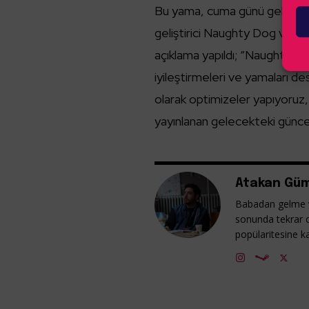
Bu yama, cuma günü gelecek bü
geliştirici Naughty Dog ve o
açıklama yapıldı; “Naughty Do
iyileştirmeleri ve yamaları de
olarak optimizeler yapıyoruz, 
yayınlanan gelecekteki günce
Atakan Güm
Babadan gelme v
sonunda tekrar 
popülaritesine ka