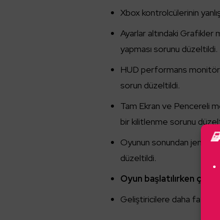
Xbox kontrolcülerinin yanlı
Ayarlar altındaki Grafikle
yapması sorunu düzeltildi.
HUD performans monitörleri
sorun düzeltildi.
Tam Ekran ve Pencereli mo
bir kilitlenme sorunu düzelt
Oyunun sonundan jeneriğe 
düzeltildi.
Oyun başlatılırken çökm
Geliştiricilere daha fazla b