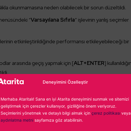
şlıkla okunmamasına neden olabilecek bir sorun düzeltildi.
r menüsündeki “
Varsayılana Sıfırla
” işlevinin yanlış seçimler
nin etkinleştirildiğinde performansı etkileyebileceği bir
dlar arasında geçiş yapmak için [
ALT+ENTER
] kullanıldığ
ildi.
Deneyimini Özelleştir
geçiş esnasında yaşanan çökmenin oluşabileceği bir soru
Merhaba Ataritalı! Sana en iyi Atarita deneyimini sunmak ve sitemizi
eye neden olabilecek bir sorun düzeltildi
.
geliştirmek için çerezler kullanıyor, gizliliğine önem veriyoruz.
Seçimlerini yönetmek ve detaylı bilgi almak için
çerez politikası
veya
ilgi sağlamak için kilitlenme raporu günlükleri eklendi.
aydınlatma metni
sayfamıza göz atabilirsin.