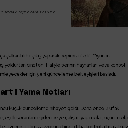
ışındaki hiçbir içerik ticari bir
ça çalkantılı bir çıkış yaparak hepimizi üzdü. Oyunun
ş yoldurtan cinsten. Haliyle serinin hayranları veya konsol
imleyecekler için yeni güncelleme bekleyişleri başladı.
art I Yama Notları
çüncü küçük güncelleme nihayet geldi. Daha önce 2 ufak
 çeşitli sorunlarını gidermeye çalışan yapımcılar, üçüncü ol
kte oyunun optimizasyonunu biraz daha kontrol altına alma