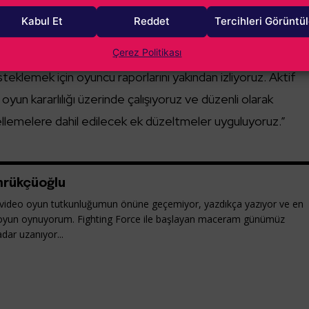
yük güncellemeye bir ön hazırlık olarak gösterilebilir. Ayr
Kabul Et
Reddet
Tercihleri Görüntü
yunun port kısmından sorumlu olan Iron Galaxy’den şöyle bi
Çerez Politikası
g olarak biz ve Iron Galaxy’deki ortaklarımız, gelecekteki
steklemek için oyuncu raporlarını yakından izliyoruz. Aktif
oyun kararlılığı üzerinde çalışıyoruz ve düzenli olarak
llemelere dahil edilecek ek düzeltmeler uyguluyoruz.”
rükçüoğlu
ideo oyun tutkunluğumun önüne geçemiyor, yazdıkça yazıyor ve en
oyun oynuyorum. Fighting Force ile başlayan maceram günümüz
dar uzanıyor...