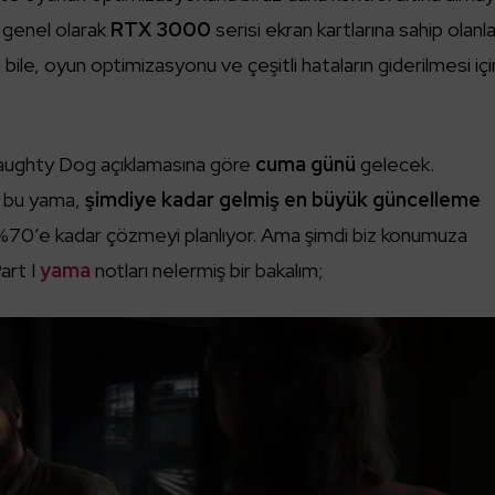
e genel olarak
RTX 3000
serisi ekran kartlarına sahip olanl
a bile, oyun optimizasyonu ve çeşitli hataların giderilmesi içi
Naughty Dog açıklamasına göre
cuma günü
gelecek.
 bu yama,
şimdiye kadar gelmiş en büyük güncelleme
 %70’e kadar çözmeyi planlıyor. Ama şimdi biz konumuza
art I
yama
notları nelermiş bir bakalım;