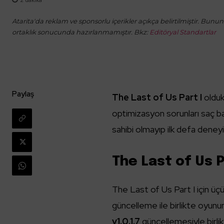
Atarita'da reklam ve sponsorlu içerikler açıkça belirtilmiştir. Bunun d
ortaklık sonucunda hazırlanmamıştır. Bkz:
Editöryal Standartlar
Paylaş
The Last of Us Part I
olduk
optimizasyon sorunları saç ba
sahibi olmayıp ilk defa deney
The Last of Us P
The Last of Us Part I için ü
güncelleme ile birlikte oyunun
v1.0.1.7
güncellemesiyle birli