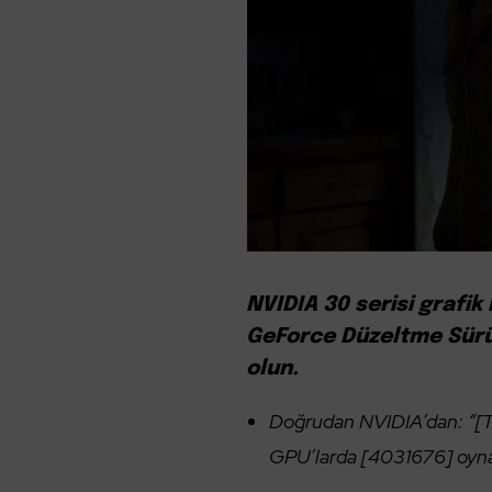
NVIDIA 30 serisi grafik
GeForce Düzeltme Sürü
olun.
Doğrudan NVIDIA’dan: “[Th
GPU’larda [4031676] oynan