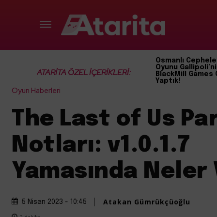
Osmanlı Cephele
Oyunu Gallipoli’ni
ATARİTA ÖZEL İÇERİKLERİ:
BlackMill Games 
Yaptık!
Oyun Haberleri
The Last of Us Pa
Notları: v1.0.1.7
Yamasında Neler 
Atakan Gümrükçüoğlu
5 Nisan 2023 - 10:45
2
dakika