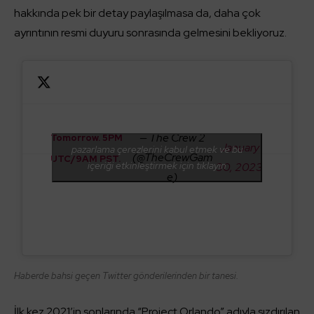
hakkında pek bir detay paylaşılmasa da, daha çok
ayrıntının resmi duyuru sonrasında gelmesini bekliyoruz.
— The Crew 2
Tomorrow. 5PM
January
pazarlama çerezlerini kabul etmek ve bu
(@TheCrewGam
UTC/9AM PST.
içeriği etkinleştirmek için tıklayın
30, 2023
e)
Haberde bahsi geçen Twitter gönderilerinden bir tanesi.
İlk kez 2021’in sonlarında “Project Orlando” adıyla sızdırılan