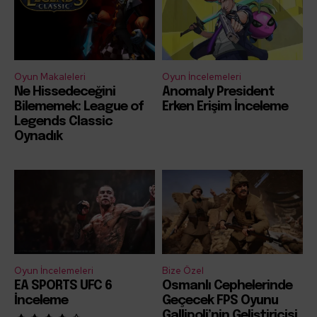
Oyun Makaleleri
Oyun İncelemeleri
Ne Hissedeceğini
Anomaly President
Bilememek: League of
Erken Erişim İnceleme
Legends Classic
Oynadık
Oyun İncelemeleri
Bize Özel
EA SPORTS UFC 6
Osmanlı Cephelerinde
İnceleme
Geçecek FPS Oyunu
Gallipoli’nin Geliştiricisi