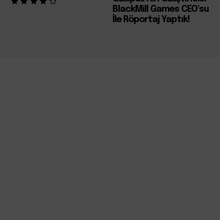
BlackMill Games CEO’su
İle Röportaj Yaptık!