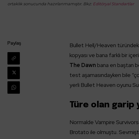
ortaklık sonucunda hazırlanmamıştır. Bkz:
Editöryal Standartlar
Paylaş
Bullet Hell/Heaven türündeki 
kopyası ve bana farklı bir içe
The Dawn
bana en baştan ber
test aşamasındayken bile “çok
yerli Bullet Heaven oyunu S
Türe olan garip
Normalde Vampire Survivors il
Brotato ile olmuştu. Sevmişt