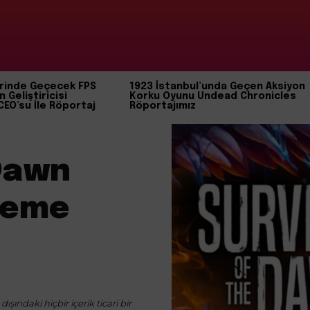
rinde Geçecek FPS
1923 İstanbul’unda Geçen Aksiyon
n Geliştiricisi
Korku Oyunu Undead Chronicles
CEO’su İle Röportaj
Röportajımız
 Dawn
eleme
ışındaki hiçbir içerik ticari bir