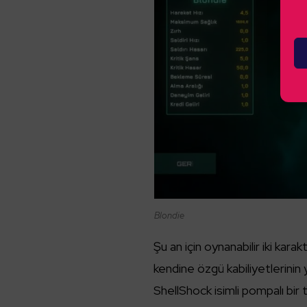
Blondie
Şu an için oynanabilir iki karak
kendine özgü kabiliyetlerinin ya
ShellShock isimli pompalı bir