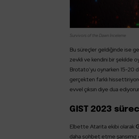
Survivors of the Dawn İnceleme
Bu süreçler geldiğinde ise g
zevkli ve kendini bir şekilde
Brotato’yu oynarken 15-20 daki
gerçekten farklı hissettiriy
evvel çıksın diye dua ediyor
GIST 2023 süreci
Elbette Atarita ekibi olarak
G
daha sohbet etme şansımız 