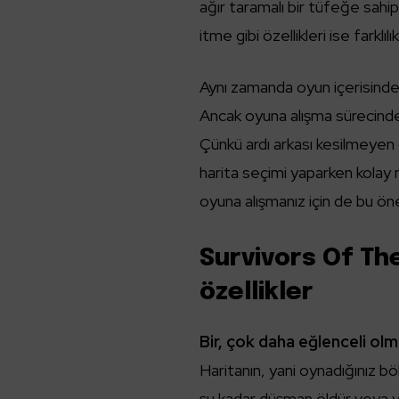
ağır taramalı bir tüfeğe sahip
itme gibi özellikleri ise farklıl
Aynı zamanda oyun içerisinde 2
Ancak oyuna alışma sürecind
Çünkü ardı arkası kesilmeyen 
harita seçimi yaparken kolay 
oyuna alışmanız için de bu öne
Survivors Of Th
özellikler
Bir, çok daha eğlenceli olm
Haritanın, yani oynadığınız böl
şu kadar düşman öldür veya yin