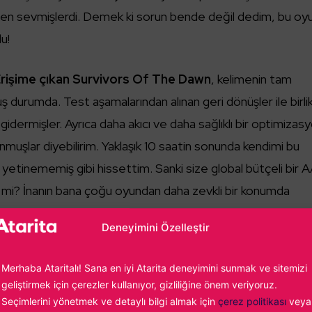
en sevmişlerdi. Demek ki sorun bende değil dedim, bu oy
u!
Erişime çıkan Survivors Of The Dawn
, kelimenin tam
uş durumda. Test aşamalarından alınan geri dönüşler ile birli
 gidermişler. Ayrıca daha akıcı ve daha sağlıklı bir optimizas
sunmuşlar diyebilirim. Yaklaşık 10 saatin sonunda kendimi bu
e yetinememiş gibi hissettim. Sanki size global bütçeli bir 
 mi? İnanın bana çoğu oyundan daha zevkli bir konumda
Deneyimini Özelleştir
Merhaba Ataritalı! Sana en iyi Atarita deneyimini sunmak ve sitemizi
geliştirmek için çerezler kullanıyor, gizliliğine önem veriyoruz.
Seçimlerini yönetmek ve detaylı bilgi almak için
çerez politikası
veya