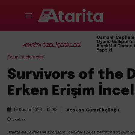
Osmanlı Cephele
Oyunu Gallipoli’ni
ATARİTA ÖZEL İÇERİKLERİ:
BlackMill Games 
Yaptık!
Oyun İncelemeleri
Survivors of the
Erken Erişim İnc
Atakan Gümrükçüoğlu
13 Kasım 2023 - 12:00
6
dakika
Atarita'da reklam ve sponsorlu içerikler açıkça belirtilmiştir. Bunun d