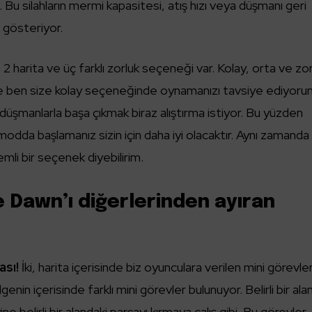
. Bu silahların mermi kapasitesi, atış hızı veya düşmanı geri
ık gösteriyor.
 harita ve üç farklı zorluk seçeneği var. Kolay, orta ve zor
e ben size kolay seçeneğinde oynamanızı tavsiye ediyoru
düşmanlarla başa çıkmak biraz alıştırma istiyor. Bu yüzden
modda başlamanız sizin için daha iyi olacaktır. Aynı zamanda
mli bir seçenek diyebilirim.
e Dawn’ı diğerlerinden ayıran
ası!
İki, harita içerisinde biz oyunculara verilen mini görevler
genin içerisinde farklı mini görevler bulunuyor. Belirli bir al
e belirli bir alandaki parçayı kırmaya çalış gibi. Bu görevler