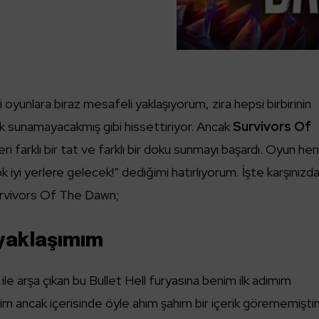
oyunlara biraz mesafeli yaklaşıyorum, zira hepsi birbirinin
rik sunamayacakmış gibi hissettiriyor. Ancak
Survivors Of
i farklı bir tat ve farklı bir doku sunmayı başardı. Oyun he
 iyi yerlere gelecek!” dediğimi hatırlıyorum. İşte karşınızd
urvivors Of The Dawn;
 yaklaşımım
e arşa çıkan bu Bullet Hell furyasına benim ilk adımım
im ancak içerisinde öyle ahım şahım bir içerik görememişti