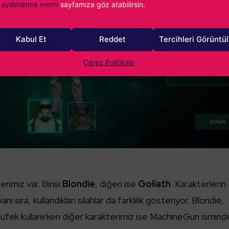
aydınlatma metni
sayfamıza göz atabilirsin.
Kabul Et
Reddet
Tercihleri Görüntü
Çerez Politikası
terimiz var. Birisi
Blondie
, diğeri ise
Goliath
. Karakterlerin
nı sıra, kullandıkları silahlar da farklılık gösteriyor. Blondie,
 tüfek kullanırken diğer karakterimiz ise MachineGun ismind