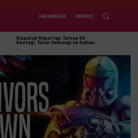
HAKKIMIZDA
MERKEZ
Dispatch Röportajı: Türkçe Dil
Desteği, Türün Geleceği ve Dahası