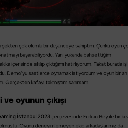
erçekten çok olumlu bir düşünceye sahiptim. Çünkü oyun ç
 oynatmayı başarabiliyordu. Yani yukarıda bahsettiğim
ka içerisinde sıkılıp çıktığımı hatırlıyorum. Fakat burada iş
ordu. Demo’yu saatlerce oynamak istiyordum ve oyun bir an
um. Gerçekten kafayı takmıştım sanırsam.
 ve oyunun çıkışı
aming İstanbul 2023
çerçevesinde Furkan Bey ile bir ke
olmuştu. Oyunu deneyimlemeyen ekip arkadaşlarımız da