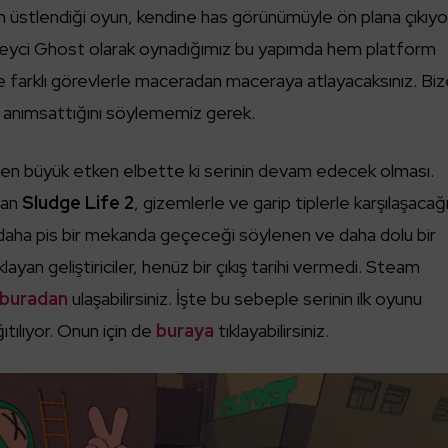
’in üstlendiği oyun, kendine has görünümüyle ön plana çıkıyo
preyci Ghost olarak oynadığımız bu yapımda hem platform
 farklı görevlerle maceradan maceraya atlayacaksınız. Bi
 anımsattığını söylememiz gerek.
 en büyük etken elbette ki serinin devam edecek olması.
lan
Sludge Life 2
, gizemlerle ve garip tiplerle karşılaşacağ
n daha pis bir mekanda geçeceği söylenen ve daha dolu bir
klayan geliştiriciler, henüz bir çıkış tarihi vermedi. Steam
buradan
ulaşabilirsiniz. İşte bu sebeple serinin ilk oyunu
tılıyor. Onun için de
buraya
tıklayabilirsiniz.