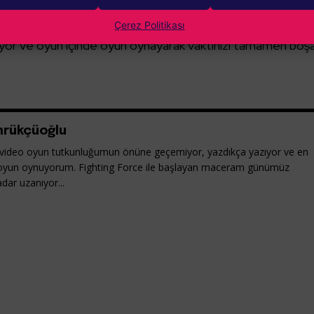
 ilginç özellikler de yer alıyor. Mesela “Ciggy Cig” markası
 başka karakterlerin fotoğraflarını çekebiliyor,
özel gaz
Çerez Politikası
iyor ve oyun içinde oyun oynayarak vaktinizi tamamen boş
rükçüoğlu
ideo oyun tutkunluğumun önüne geçemiyor, yazdıkça yazıyor ve en
oyun oynuyorum. Fighting Force ile başlayan maceram günümüz
dar uzanıyor...