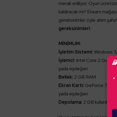
merak ediliyor. Oyun ücretsiz
kaldıracak mı? Steam mağaza 
gereksinimler öyle ahım şahım
gereksinimleri
;
MİNİMUM:
İşletim Sistemi:
Windows 7/
İşlemci:
Intel Core 2 Duo E
yada eşdeğeri
Bellek:
2 GB RAM
Ekran Kartı:
GeForce 7600 
yada eşdeğeri
Depolama:
2 GB kullanılabilir