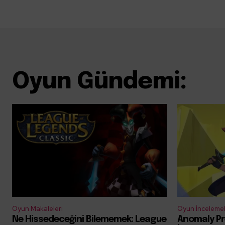
Oyun Gündemi:
Oyun Makaleleri
Oyun İncelemel
Ne Hissedeceğini Bilememek: League
Anomaly Pr