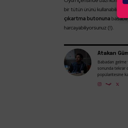
Oyun içerisinde bazı komik ve
bir tütün ürünü kullanabiliyor,
çıkartma butonuna
basabil
harcayabiliyorsunuz (!).
Atakan Güm
Babadan gelme v
sonunda tekrar 
popülaritesine ka