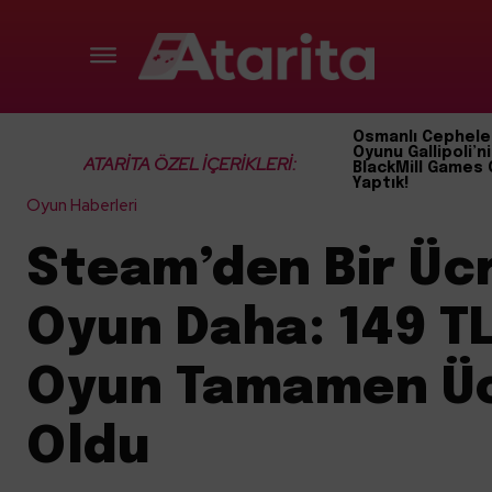
Osmanlı Cephele
Oyunu Gallipoli’ni
ATARİTA ÖZEL İÇERİKLERİ:
BlackMill Games 
Yaptık!
Oyun Haberleri
Steam’den Bir Üc
Oyun Daha: 149 TL’
Oyun Tamamen Üc
Oldu