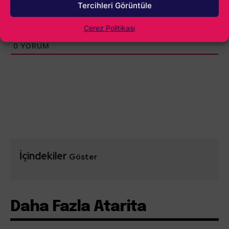
Tercihleri Görüntüle
Çerez Politikası
0
YORUM
İçindekiler
Göster
Daha Fazla Atarita