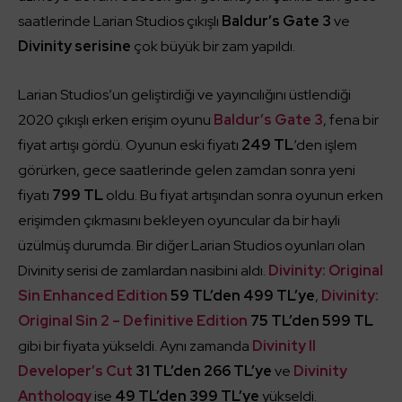
saatlerinde Larian Studios çıkışlı
Baldur’s Gate 3
ve
Divinity serisine
çok büyük bir zam yapıldı.
Larian Studios’un geliştirdiği ve yayıncılığını üstlendiği
2020 çıkışlı erken erişim oyunu
Baldur’s Gate 3
, fena bir
fiyat artışı gördü. Oyunun eski fiyatı
249 TL
‘den işlem
görürken, gece saatlerinde gelen zamdan sonra yeni
fiyatı
799 TL
oldu. Bu fiyat artışından sonra oyunun erken
erişimden çıkmasını bekleyen oyuncular da bir hayli
üzülmüş durumda. Bir diğer Larian Studios oyunları olan
Divinity serisi de zamlardan nasibini aldı.
Divinity: Original
Sin Enhanced Edition
59 TL’den 499 TL’ye
,
Divinity:
Original Sin 2
– Definitive Edition
75 TL’den 599 TL
gibi bir fiyata yükseldi. Aynı zamanda
Divinity II
Developer’s Cut
31 TL’den 266 TL’ye
ve
Divinity
Anthology
ise
49 TL’den 399 TL’ye
yükseldi.