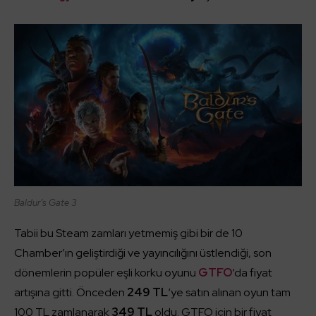
Baldur’s Gate 3
Tabii bu Steam zamları yetmemiş gibi bir de 10
Chamber’ın geliştirdiği ve yayıncılığını üstlendiği, son
dönemlerin popüler eşli korku oyunu
GTFO
‘da fiyat
artışına gitti. Önceden
249 TL
‘ye satın alınan oyun tam
100 TL zamlanarak
349 TL
oldu. GTFO için bir fiyat