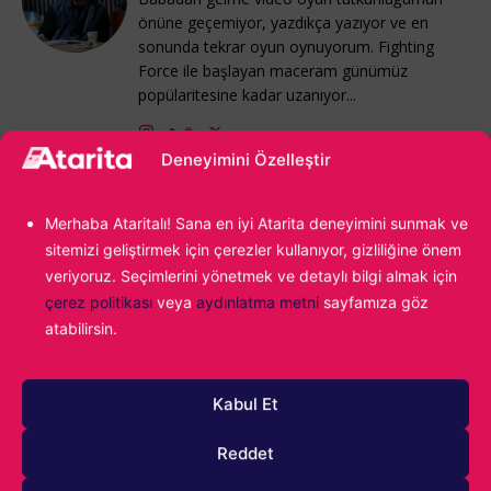
önüne geçemiyor, yazdıkça yazıyor ve en
sonunda tekrar oyun oynuyorum. Fighting
Force ile başlayan maceram günümüz
popülaritesine kadar uzanıyor...
Deneyimini Özelleştir
Merhaba Ataritalı! Sana en iyi Atarita deneyimini sunmak ve
sitemizi geliştirmek için çerezler kullanıyor, gizliliğine önem
veriyoruz. Seçimlerini yönetmek ve detaylı bilgi almak için
çerez politikası
veya
aydınlatma metni
sayfamıza göz
atabilirsin.
1000
Kabul Et
Reddet