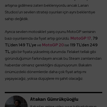
artışına gidilmesi zaten bekleniyordu ancak Larian
Studios’un sevilen strateji oyunları için aynı beklentiye
sahip değildik.
Ayrıca sevilen motosiklet yarış oyunu MotoGP serisinin
bazı oyunlarında da fiyat artışı görüldü.
MotoGP 17
,
79
TL’den 149 TL’ye
ve
MotoGP 20
ise
119 TL’den 249
TL
gibi bir fiyata yükselmiş durumda. Felaket tellalı gibi
göründüğümün farkındayım ancak bu Steam zamlarından
haberdar olmanız gerektiğini düşünüyorum. Bakalım
önümüzdeki dönemlerde daha çok fiyat artışı mı
yaşayacağız, yoksa düşüşlere mi şahit olacağız.
Atakan Gümrükçüoğlu
Babadan gelme video oyun tutkunluğumun