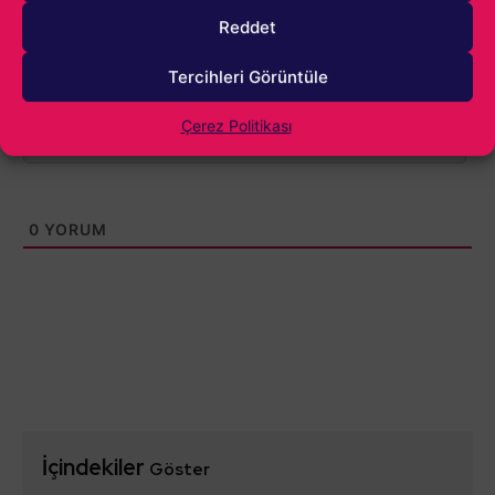
Reddet
Tercihleri Görüntüle
Çerez Politikası
0
YORUM
İçindekiler
Göster