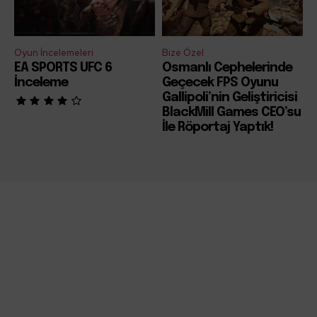
Oyun İncelemeleri
Bize Özel
EA SPORTS UFC 6
Osmanlı Cephelerinde
İnceleme
Geçecek FPS Oyunu
Gallipoli’nin Geliştiricisi
BlackMill Games CEO’su
İle Röportaj Yaptık!