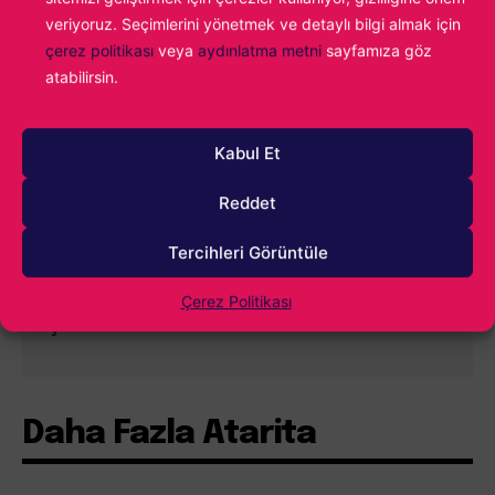
veriyoruz. Seçimlerini yönetmek ve detaylı bilgi almak için
çerez politikası
veya
aydınlatma metni
sayfamıza göz
atabilirsin.
0
YORUM
Kabul Et
Reddet
Tercihleri Görüntüle
Çerez Politikası
İçindekiler
Göster
Daha Fazla Atarita