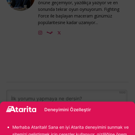
önüne geçemiyor, yazdıkça yazıyor ve en
sonunda tekrar oyun oynuyorum. Fighting
Force ile başlayan maceram günümüz
popülaritesine kadar uzanıyor...
1000
Deneyimini Özelleştir
Merhaba Ataritalı! Sana en iyi Atarita deneyimini sunmak ve
sitemizi geliştirmek için çerezler kullanıyor, gizliliğine önem