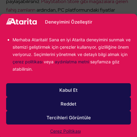
paylaşabilirsiniz.
PlayStation Store gibi mağazalara gelen
fahiş zamların
ardından, PC platformundaki fiyatlar
cazibesini giderek artırıyor. Şimdiden tüm oyuncularımıza
Deneyimini Özelleştir
iyi oyunlar dileriz!
Merhaba Ataritalı! Sana en iyi Atarita deneyimini sunmak ve
sitemizi geliştirmek için çerezler kullanıyor, gizliliğine önem
Alparslan Gürlek
veriyoruz. Seçimlerini yönetmek ve detaylı bilgi almak için
çerez politikası
veya
aydınlatma metni
sayfamıza göz
Oyunların yeni yeni yaygınlaştığı dönemlerde
atabilirsin.
bir çocuk olarak video oyunlarıyla ilk bakışta
aşk yaşadım. Age of Empires II ile başlayan
yolculuk, kendi oyunumu yapmaya kadar
Kabul Et
ilerledi. Hala oyun sektöründeyim ve hala o ilk
kez Age of Empires II oynayan çocuğun
tutkusunu taşıyorum.
Reddet
Tercihleri Görüntüle
Steam
Konu:
Çerez Politikası