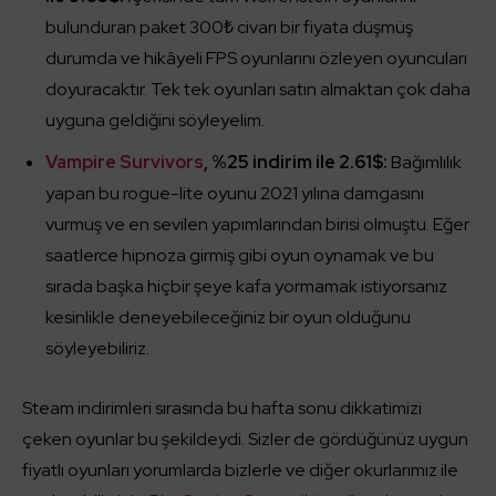
bulunduran paket 300₺ civarı bir fiyata düşmüş
durumda ve hikâyeli FPS oyunlarını özleyen oyuncuları
doyuracaktır. Tek tek oyunları satın almaktan çok daha
uyguna geldiğini söyleyelim.
Vampire Survivors
, %25 indirim ile 2.61$:
Bağımlılık
yapan bu rogue-lite oyunu 2021 yılına damgasını
vurmuş ve en sevilen yapımlarından birisi olmuştu. Eğer
saatlerce hipnoza girmiş gibi oyun oynamak ve bu
sırada başka hiçbir şeye kafa yormamak istiyorsanız
kesinlikle deneyebileceğiniz bir oyun olduğunu
söyleyebiliriz.
Steam indirimleri sırasında bu hafta sonu dikkatimizi
çeken oyunlar bu şekildeydi. Sizler de gördüğünüz uygun
fiyatlı oyunları yorumlarda bizlerle ve diğer okurlarımız ile