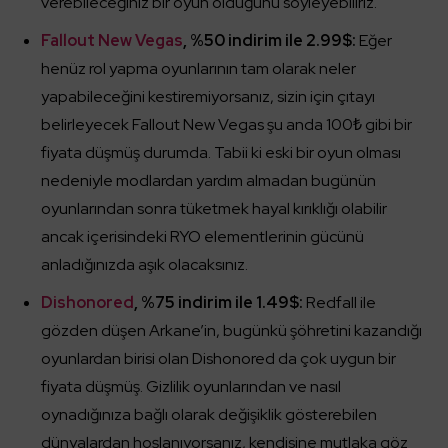
verebileceğiniz bir oyun olduğunu söyleyebiliriz.
Fallout New Vegas
, %50 indirim ile 2.99$:
Eğer
henüz rol yapma oyunlarının tam olarak neler
yapabileceğini kestiremiyorsanız, sizin için çıtayı
belirleyecek Fallout New Vegas şu anda 100₺ gibi bir
fiyata düşmüş durumda. Tabii ki eski bir oyun olması
nedeniyle modlardan yardım almadan bugünün
oyunlarından sonra tüketmek hayal kırıklığı olabilir
ancak içerisindeki RYO elementlerinin gücünü
anladığınızda aşık olacaksınız.
Dishonored
, %75 indirim ile 1.49$:
Redfall ile
gözden düşen Arkane’in, bugünkü şöhretini kazandığı
oyunlardan birisi olan Dishonored da çok uygun bir
fiyata düşmüş. Gizlilik oyunlarından ve nasıl
oynadığınıza bağlı olarak değişiklik gösterebilen
dünyalardan hoşlanıyorsanız, kendisine mutlaka göz