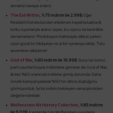
atmanızı tavsiye ederiz.
The Evil Within
, %75 indirim ile 2.99$:
Eğer
Resident Evil ekolünden etkilenen hayatta kalma &
korku oyunlarıyla aranız iyiyse, bu oyunu da kesinlikle
denemelisiniz. Prodüksiyon kalitesiyle dikkat çeken
oyun güzel bir hikâyeye ve iyi bir oynanışa sahip. Türü
sevenlerin dikkatine!
God of War
, %60 indirim ile 19.99$:
Sony’nin birinci
parti oyunları büyük indirimlere girmese de God of War,
ilk kez %60 oranında indirime girmiş durumda. Daha
önceki kampanyalarda %50’nin altına düştüğünü
görmüyorduk. İyi bir indirim bekleyen varsa şimdiden
değerlendirebilir.
Wolfenstein Alt History Collection
, %85 indirim
ile 9.03$:
İçerisinde tüm Wolfenstein oyunlarını