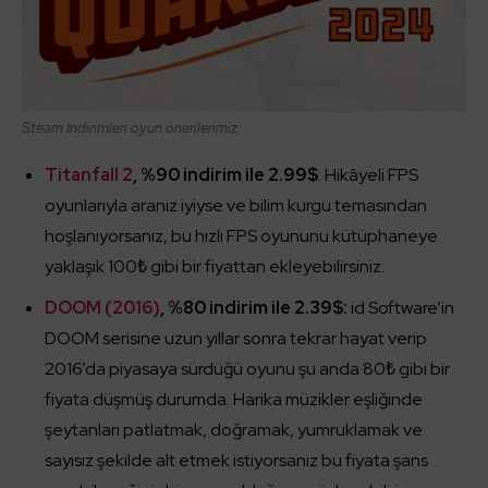
Steam İndirimleri oyun önerilerimiz:
Titanfall 2
, %90 indirim ile 2.99$
: Hikâyeli FPS
oyunlarıyla aranız iyiyse ve bilim kurgu temasından
hoşlanıyorsanız, bu hızlı FPS oyununu kütüphaneye
yaklaşık 100₺ gibi bir fiyattan ekleyebilirsiniz.
DOOM (2016)
, %80 indirim ile 2.39$:
id Software’in
DOOM serisine uzun yıllar sonra tekrar hayat verip
2016’da piyasaya sürdüğü oyunu şu anda 80₺ gibi bir
fiyata düşmüş durumda. Harika müzikler eşliğinde
şeytanları patlatmak, doğramak, yumruklamak ve
sayısız şekilde alt etmek istiyorsanız bu fiyata şans