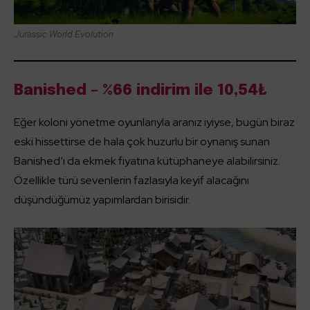
Jurassic World Evolution
Banished – %66 indirim ile 10,54₺
Eğer koloni yönetme oyunlarıyla aranız iyiyse, bugün biraz
eski hissettirse de hala çok huzurlu bir oynanış sunan
Banished’ı da ekmek fiyatına kütüphaneye alabilirsiniz.
Özellikle türü sevenlerin fazlasıyla keyif alacağını
düşündüğümüz yapımlardan birisidir.