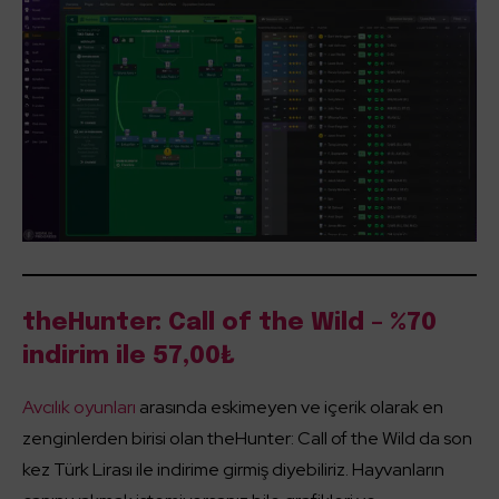
theHunter: Call of the Wild – %70
indirim ile 57,00₺
Avcılık oyunları
arasında eskimeyen ve içerik olarak en
zenginlerden birisi olan theHunter: Call of the Wild da son
kez Türk Lirası ile indirime girmiş diyebiliriz. Hayvanların