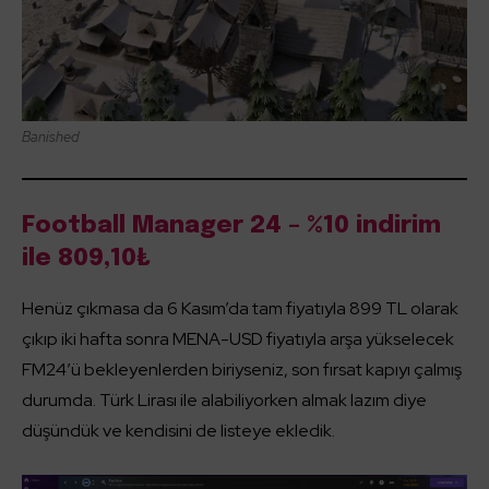
Banished
Football Manager 24 – %10 indirim
ile 809,10₺
Henüz çıkmasa da 6 Kasım’da tam fiyatıyla 899 TL olarak
çıkıp iki hafta sonra MENA-USD fiyatıyla arşa yükselecek
FM24’ü bekleyenlerden biriyseniz, son fırsat kapıyı çalmış
durumda. Türk Lirası ile alabiliyorken almak lazım diye
düşündük ve kendisini de listeye ekledik.