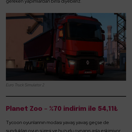
gereken yapımlardan birisi diyebiliriz.
Euro Truck Simulator 2
Planet Zoo – %70 indirim ile 54,11₺
Tycoon oyunlarının modası yavaş yavaş geçse de
sundukları oyun süresi ve huzurlu oynanış asla eskimiyor.