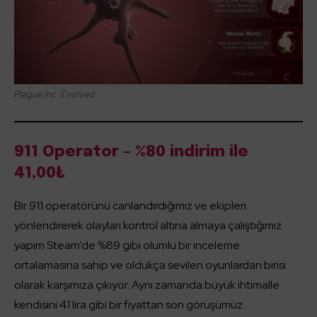
Plague Inc: Evolved
911 Operator – %80 indirim ile
41,00₺
Bir 911 operatörünü canlandırdığımız ve ekipleri
yönlendirerek olayları kontrol altına almaya çalıştığımız
yapım Steam’de %89 gibi olumlu bir inceleme
ortalamasına sahip ve oldukça sevilen oyunlardan birisi
olarak karşımıza çıkıyor. Aynı zamanda büyük ihtimalle
kendisini 41 lira gibi bir fiyattan son görüşümüz.