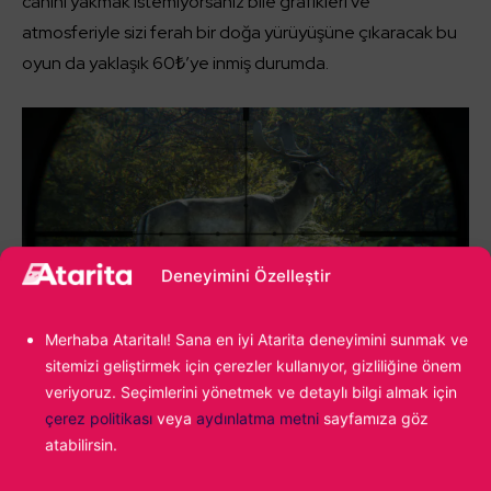
canını yakmak istemiyorsanız bile grafikleri ve
atmosferiyle sizi ferah bir doğa yürüyüşüne çıkaracak bu
oyun da yaklaşık 60₺’ye inmiş durumda.
Deneyimini Özelleştir
Merhaba Ataritalı! Sana en iyi Atarita deneyimini sunmak ve
sitemizi geliştirmek için çerezler kullanıyor, gizliliğine önem
theHunter: Call of the Wild
veriyoruz. Seçimlerini yönetmek ve detaylı bilgi almak için
çerez politikası
veya
aydınlatma metni
sayfamıza göz
atabilirsin.
Planet Coaster – %70 indirim ile