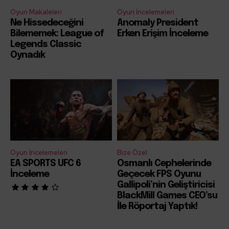
Oyun Makaleleri
Oyun İncelemeleri
Ne Hissedeceğini
Anomaly President
Bilememek: League of
Erken Erişim İnceleme
Legends Classic
Oynadık
Oyun İncelemeleri
Bize Özel
EA SPORTS UFC 6
Osmanlı Cephelerinde
İnceleme
Geçecek FPS Oyunu
Gallipoli’nin Geliştiricisi
BlackMill Games CEO’su
İle Röportaj Yaptık!